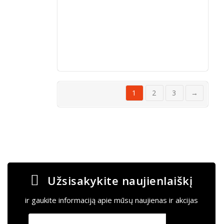
užlenkimo
funkcija.
Į
krepšelį
1
2
3
→
Užsisakykite naujienlaiškį
ir gaukite informaciją apie mūsų naujienas ir akcijas