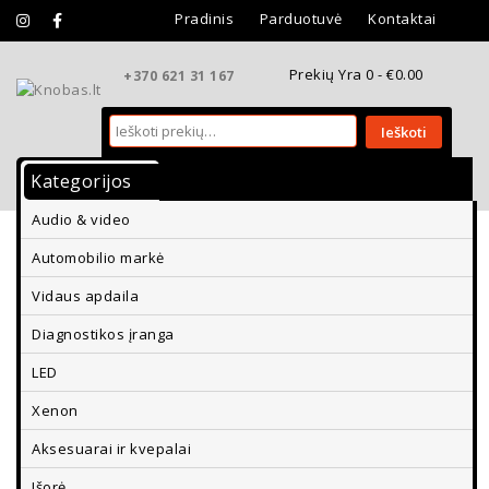
Pradinis
Parduotuvė
Kontaktai
Prekių Yra 0 -
€
0.00
+370 621 31 167
Ieškoti
Kategorijos
Vidaus Apdaila
Išorės Apdaila
Audio & video
Aksesuarai Ir Kvepalai
Diagnostikos Įranga
Automobilio markė
Parkavimo Davikliai Ir Vaizdo Kameros
Vidaus apdaila
Diagnostikos įranga
LED
Xenon
Aksesuarai ir kvepalai
Išorė