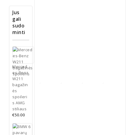
jubiliejiniai
50th
Jus
Anniversary
.
gali
Lengvai
ir greitai
sudo
atnaujinkite
minti
savo
BMW
ratlankius.
Pasirinkti
savybes
Merced
es-Benz
W211
bagažin
ės
spoileri
s AMG
Plastikiniai
stiliaus
įrankiai
Sėdynės
€
50.00
automobiliams
tarpo
BMW
BMW
ardyti
juosta
E70 E71
E70 X5
BMW
€
4.00
ruda
bagažinės