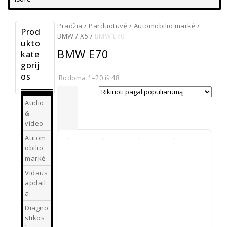
Pradžia
/
Parduotuvė
/
Automobilio markė
/
Prod
BMW
/
X5
/
BMW E70
ukto
BMW E70
kate
gorij
os
Rodoma 1–20 iš 48
Audio
&
video
Autom
obilio
markė
Vidaus
apdail
BMW
BMW
E60 E61
ratlankių
a
E39 E90
dangteliai
BMW
BMW E
E91 E70
ženkliukai
Diagno
E70 E71
serijos
LED
stikos
€
10.00
juoda
start /
numerių
vidaus
stop