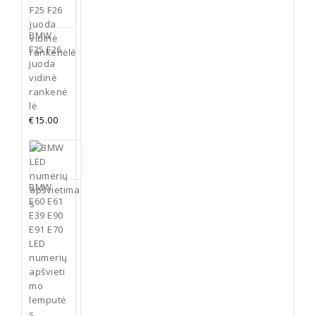
korpusu;
2
mėlyna
vienetai
/
BMW
dekoratyvinių
balta
F25 F26
juostų.
su
juoda
juodu
vidinė
Į
korpusu;
rankenė
krepšelį
juodi
lė
su
€
15.00
sidabro
spalvos
korpusu;
juodi
BMW
su
E60 E61
juodu
E39 E90
korpusu;
E91 E70
juoda
LED
/
numerių
balta
apšvieti
su
mo
sidabro
lemputė
spalvos
s
korpusu;