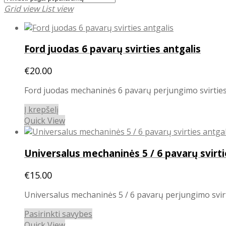
Grid view
List view
Ford juodas 6 pavarų svirties antgalis
€
20.00
Ford juodas mechaninės 6 pavarų perjungimo svirties 
Į krepšelį
Quick View
Universalus mechaninės 5 / 6 pavarų svirti
€
15.00
Universalus mechaninės 5 / 6 pavarų perjungimo svirt
This
Pasirinkti savybes
product
Quick View