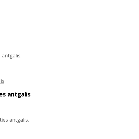
antgalis.
es antgalis
ies antgalis.