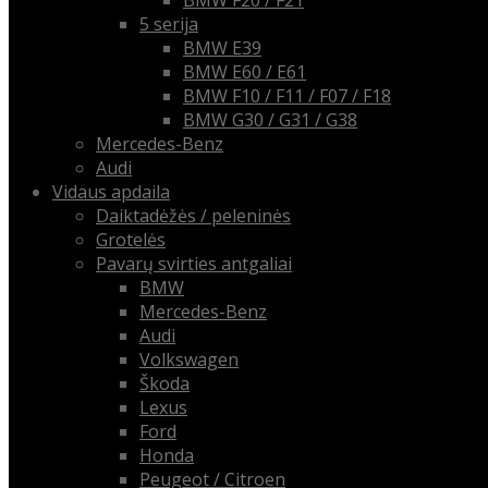
BMW F20 / F21
5 serija
BMW E39
BMW E60 / E61
BMW F10 / F11 / F07 / F18
BMW G30 / G31 / G38
Mercedes-Benz
Audi
Vidaus apdaila
Daiktadėžės / peleninės
Grotelės
Pavarų svirties antgaliai
BMW
Mercedes-Benz
Audi
Volkswagen
Škoda
Lexus
Ford
Honda
Peugeot / Citroen