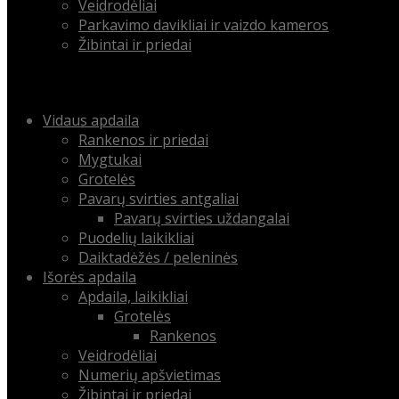
Veidrodėliai
Parkavimo davikliai ir vaizdo kameros
Žibintai ir priedai
Menu
Skip
Vidaus apdaila
to
Rankenos ir priedai
content
Mygtukai
Grotelės
Pavarų svirties antgaliai
Pavarų svirties uždangalai
Puodelių laikikliai
Daiktadėžės / peleninės
Išorės apdaila
Apdaila, laikikliai
Grotelės
Rankenos
Veidrodėliai
Numerių apšvietimas
Žibintai ir priedai