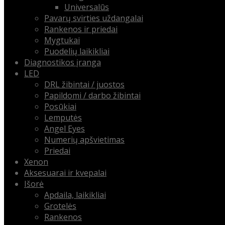
Universalūs
Pavarų svirties uždangalai
Rankenos ir priedai
Mygtukai
Puodelių laikikliai
Diagnostikos įranga
LED
DRL žibintai / juostos
Papildomi / darbo žibintai
Posūkiai
Lemputės
Angel Eyes
Numerių apšvietimas
Priedai
Xenon
Aksesuarai ir kvepalai
Išorė
Apdaila, laikikliai
Grotelės
Rankenos