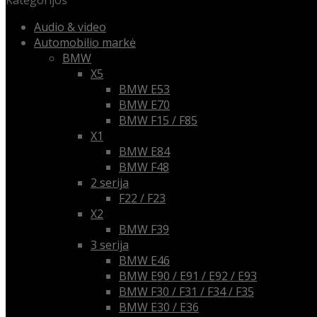
Kategorijos
Audio & video
Automobilio markė
BMW
X5
BMW E53
BMW E70
BMW F15 / F85
X1
BMW E84
BMW F48
2 serija
F22 / F23
X2
BMW F39
3 serija
BMW E46
BMW E90 / E91 / E92 / E93
BMW F30 / F31 / F34 / F35
BMW E30 / E36