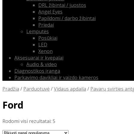
DRL žibintai / juostos
Angel Eyes
Papildomi / darbo žibintai
Priedai
Lemputės
Posūkiai
LED
Xenon
Aksesuarai ir kvepalai
Audio & video
Diagnostikos įranga
Parkavimo davikliai ir vaizdo kameros
Pradžia
/
Parduotuvė
/
Vidaus apdaila
/
Pavarų svirties antg
Ford
Rūšiuojama
Rodomi visi rezultatai: 5
pagal
populiarumą