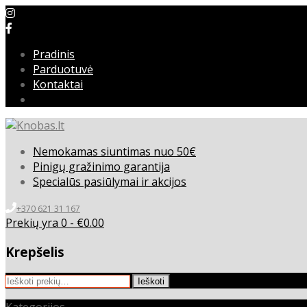
Pradinis
Parduotuvė
Kontaktai
Nemokamas siuntimas nuo 50€
Pinigų gražinimo garantija
Specialūs pasiūlymai ir akcijos
+370 621 31 167
Prekių yra 0 -
€
0.00
Krepšelis
Ieškoti:
Ieškoti