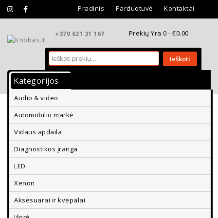
Pradinis
Parduotuvė
Kontaktai
Prekių Yra 0 -
€
0.00
+370 621 31 167
Ieškoti
Kategorijos
Vidaus Apdaila
Išorės Apdaila
Audio & video
Aksesuarai Ir Kvepalai
Diagnostikos Įranga
Automobilio markė
Parkavimo Davikliai Ir Vaizdo Kameros
Vidaus apdaila
Diagnostikos įranga
LED
Xenon
Aksesuarai ir kvepalai
Išorė