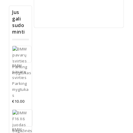
Daugiau
Jus
gali
sudo
minti
BMW
pavarų
svirties
Parking
mygtuka
s
€
10.00
BMW