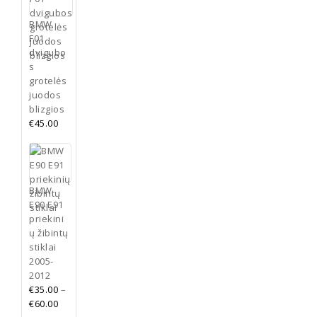
BMW
F01
dvigubo
s
grotelės
juodos
blizgios
€
45.00
BMW
E90 E91
priekini
ų žibintų
stiklai
2005-
2012
€
35.00
–
€
60.00