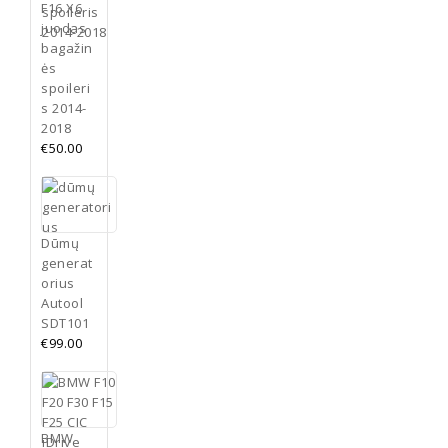
F16 X6
juodas
bagažin
ės
spoileri
s 2014-
2018
€
50.00
Dūmų
generat
orius
Autool
SDT101
€
99.00
BMW