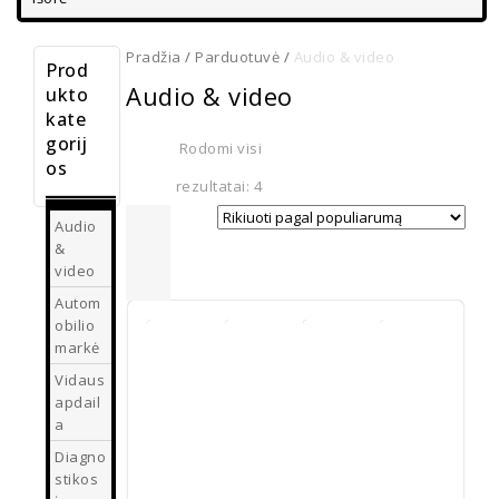
Pradžia
/
Parduotuvė
/
Audio & video
Prod
Audio & video
ukto
kate
gorij
Rodomi visi
os
rezultatai: 4
Audio
&
video
Autom
obilio
markė
Vidaus
Bluetooth
BMW
apdail
muzikos
E60
a
adapteris
AUX
Audio
BMW
AUX
laidas
Diagno
kabelis
E60 E70
€
12.00
€
10.00
AUX
E90
stikos
Iphone
bluetooth