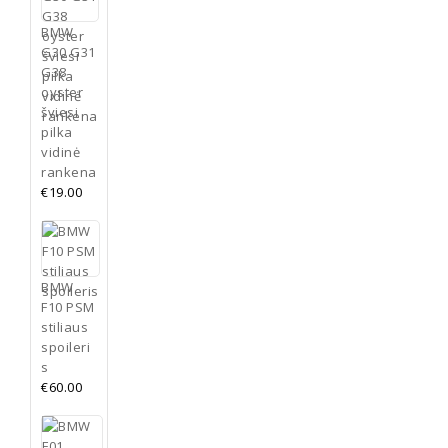
BMW
G30 G31
G38
oyster
šviesi
pilka
vidinė
rankena
€
19.00
BMW
F10 PSM
stiliaus
spoileri
s
€
60.00