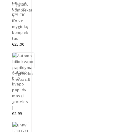
F10 F20
F30 F15
F25 CIC
iDrive
mygtukų
komplek
tas
€
25.00
Automo
bilio
kvapo
papildy
mas (į
groteles
)
€
2.99