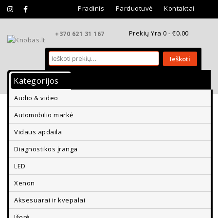
Pradinis
Parduotuvė
Kontaktai
Prekių Yra 0 -
€
0.00
+370 621 31 167
Ieškoti
Kategorijos
Vidaus Apdaila
Išorės Apdaila
Audio & video
Aksesuarai Ir Kvepalai
Diagnostikos Įranga
Automobilio markė
Parkavimo Davikliai Ir Vaizdo Kameros
Vidaus apdaila
Diagnostikos įranga
LED
Xenon
Aksesuarai ir kvepalai
Išorė