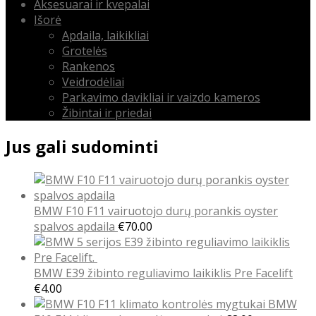
Aksesuarai ir kvepalai
Išorė
Apdaila, laikikliai
Grotelės
Rankenos
Veidrodėliai
Parkavimo davikliai ir vaizdo kameros
Žibintai ir priedai
Jus gali sudominti
BMW F10 F11 vairuotojo durų porankis oyster
spalvos apdaila
€
70.00
BMW E39 žibinto reguliavimo laikiklis Pre Facelift
€
4.00
BMW