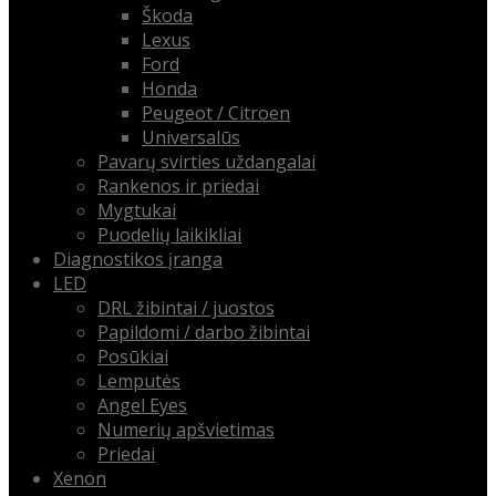
Škoda
Lexus
Ford
Honda
Peugeot / Citroen
Universalūs
Pavarų svirties uždangalai
Rankenos ir priedai
Mygtukai
Puodelių laikikliai
Diagnostikos įranga
LED
DRL žibintai / juostos
Papildomi / darbo žibintai
Posūkiai
Lemputės
Angel Eyes
Numerių apšvietimas
Priedai
Xenon