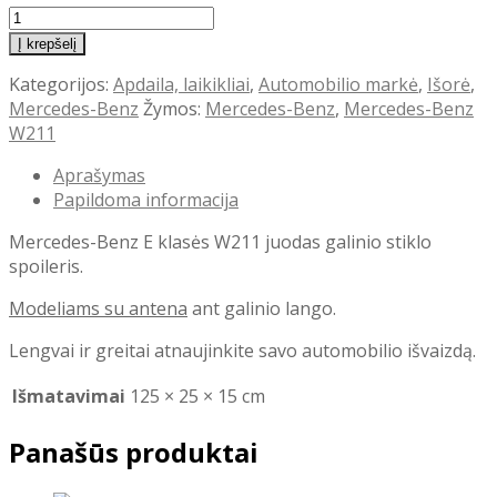
produkto
kiekis:
Į krepšelį
Mercedes-
Kategorijos:
Apdaila, laikikliai
,
Automobilio markė
,
Išorė
,
Benz
Mercedes-Benz
Žymos:
Mercedes-Benz
,
Mercedes-Benz
W211
W211
juodas
galinio
Aprašymas
stiklo
Papildoma informacija
spoileris
Mercedes-Benz E klasės W211 juodas galinio stiklo
spoileris.
Modeliams su antena
ant galinio lango.
Lengvai ir greitai atnaujinkite savo automobilio išvaizdą.
Išmatavimai
125 × 25 × 15 cm
Panašūs produktai