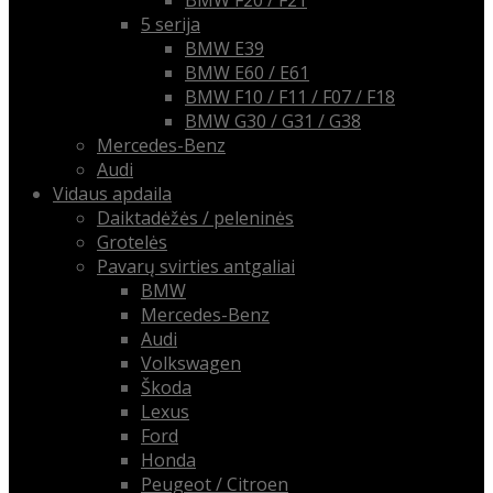
BMW F20 / F21
5 serija
BMW E39
BMW E60 / E61
BMW F10 / F11 / F07 / F18
BMW G30 / G31 / G38
Mercedes-Benz
Audi
Vidaus apdaila
Daiktadėžės / peleninės
Grotelės
Pavarų svirties antgaliai
BMW
Mercedes-Benz
Audi
Volkswagen
Škoda
Lexus
Ford
Honda
Peugeot / Citroen