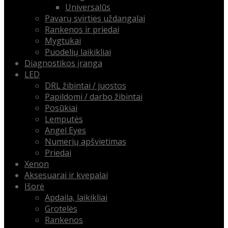
Universalūs
Pavarų svirties uždangalai
Rankenos ir priedai
Mygtukai
Puodelių laikikliai
Diagnostikos įranga
LED
DRL žibintai / juostos
Papildomi / darbo žibintai
Posūkiai
Lemputės
Angel Eyes
Numerių apšvietimas
Priedai
Xenon
Aksesuarai ir kvepalai
Išorė
Apdaila, laikikliai
Grotelės
Rankenos