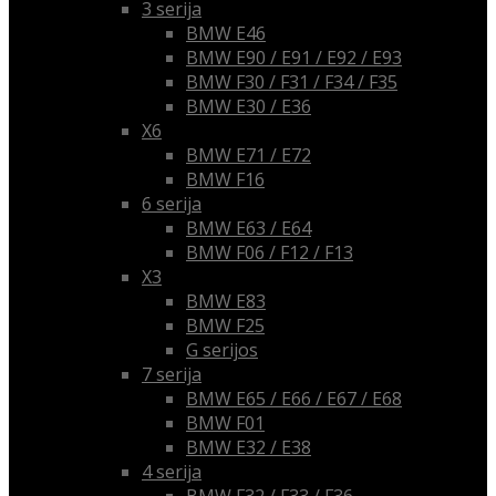
3 serija
BMW E46
BMW E90 / E91 / E92 / E93
BMW F30 / F31 / F34 / F35
BMW E30 / E36
X6
BMW E71 / E72
BMW F16
6 serija
BMW E63 / E64
BMW F06 / F12 / F13
X3
BMW E83
BMW F25
G serijos
7 serija
BMW E65 / E66 / E67 / E68
BMW F01
BMW E32 / E38
4 serija
BMW F32 / F33 / F36