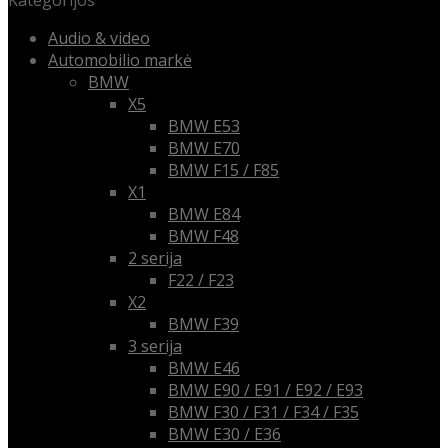
Kategorijos
Audio & video
Automobilio markė
BMW
X5
BMW E53
BMW E70
BMW F15 / F85
X1
BMW E84
BMW F48
2 serija
F22 / F23
X2
BMW F39
3 serija
BMW E46
BMW E90 / E91 / E92 / E93
BMW F30 / F31 / F34 / F35
BMW E30 / E36