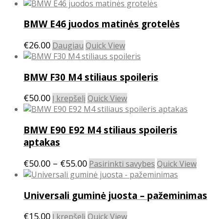
BMW E46 juodos matinės grotelės
€
26.00
Daugiau
Quick View
BMW F30 M4 stiliaus spoileris
€
50.00
Į krepšelį
Quick View
BMW E90 E92 M4 stiliaus spoileris
aptakas
Price
This
€
50.00
–
€
55.00
Pasirinkti savybes
Quick View
product
range:
has
€50.00
Universali guminė juosta – pažeminimas
multiple
through
variants.
€55.00
€
15.00
The
Į krepšelį
Quick View