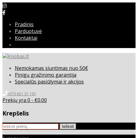
Pradinis
Parduotuvė
Kontaktai
Nemokamas siuntimas nuo 50€
Pinigų gražinimo garantija
Specialūs pasiūlymai ir akcijos
+370 621 31 167
Prekių yra 0 -
€
0.00
Krepšelis
Ieškoti:
Ieškoti