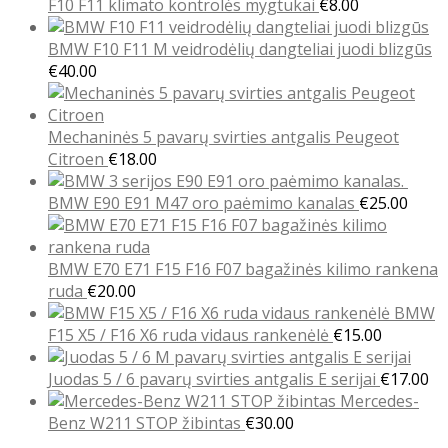
F10 F11 klimato kontrolės mygtukai
€
8.00
BMW F10 F11 M veidrodėlių dangteliai juodi blizgūs
€
40.00
Mechaninės 5 pavarų svirties antgalis Peugeot
Citroen
€
18.00
BMW E90 E91 M47 oro paėmimo kanalas
€
25.00
BMW E70 E71 F15 F16 F07 bagažinės kilimo rankena
ruda
€
20.00
BMW
F15 X5 / F16 X6 ruda vidaus rankenėlė
€
15.00
Juodas 5 / 6 pavarų svirties antgalis E serijai
€
17.00
Mercedes-
Benz W211 STOP žibintas
€
30.00