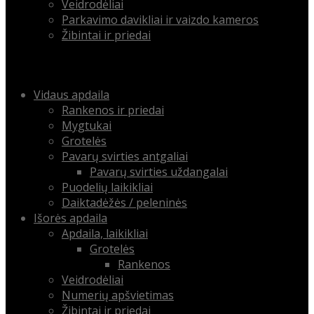
Veidrodėliai
Parkavimo davikliai ir vaizdo kameros
Žibintai ir priedai
Menu
Skip
Vidaus apdaila
to
Rankenos ir priedai
content
Mygtukai
Grotelės
Pavarų svirties antgaliai
Pavarų svirties uždangalai
Puodelių laikikliai
Daiktadėžės / peleninės
Išorės apdaila
Apdaila, laikikliai
Grotelės
Rankenos
Veidrodėliai
Numerių apšvietimas
Žibintai ir priedai