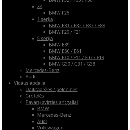
X4
BMW F26
1 serija
BMW E81 / E82 / E87 / E88
BMW F20 / F21
5 serija
BMW E39
BMW E60 / E61
BMW F10 / F11 / F07 / F18
BMW G30 / G31 / G38
Mercedes-Benz
Audi
Vidaus apdaila
Daiktadėžės / peleninės
Grotelės
Pavarų svirties antgaliai
BMW
Mercedes-Benz
Audi
Volkswagen