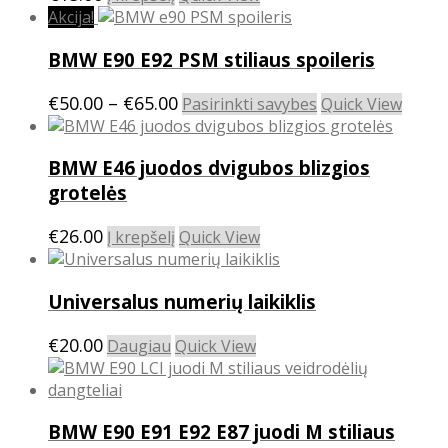
options
Akcija!
may
BMW E90 E92 PSM stiliaus spoileris
be
chosen
Price
This
€
50.00
–
€
65.00
Pasirinkti savybes
Quick View
on
product
range:
the
has
product
€50.00
BMW E46 juodos dvigubos blizgios
multiple
page
through
variants.
grotelės
€65.00
The
options
€
26.00
Į krepšelį
Quick View
may
be
chosen
Universalus numerių laikiklis
on
the
€
20.00
Daugiau
Quick View
product
page
BMW E90 E91 E92 E87 juodi M stiliaus