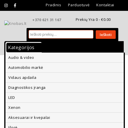
Pradinis
Parduotuvė
Kontaktai
Prekių Yra 0 -
€
0.00
+370 621 31 167
Ieškoti
Kategorijos
Vidaus Apdaila
Išorės Apdaila
Audio & video
Aksesuarai Ir Kvepalai
Diagnostikos Įranga
Automobilio markė
Parkavimo Davikliai Ir Vaizdo Kameros
Vidaus apdaila
Diagnostikos įranga
LED
Xenon
Aksesuarai ir kvepalai
Išorė