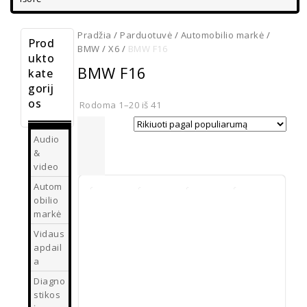
Pradžia
/
Parduotuvė
/
Automobilio markė
/
Prod
BMW
/
X6
/
BMW F16
ukto
BMW F16
kate
gorij
os
Rodoma 1–20 iš 41
Audio
&
video
Autom
obilio
markė
Vidaus
Plastikiniai
apdail
BMW
įrankiai
ratlankių
Sėdynės
a
automobiliams
dangteliai
tarpo
ardyti
ženkliukai
juosta
Diagno
BMW
€
4.00
stikos
€
10.00
BMW