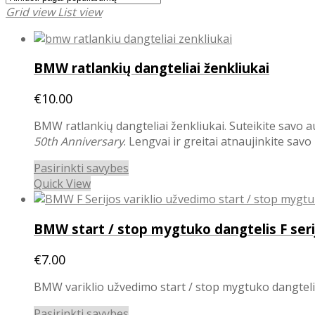
Grid view
List view
BMW ratlankių dangteliai ženkliukai
€
10.00
BMW ratlankių dangteliai ženkliukai. Suteikite savo au
50th Anniversary
. Lengvai ir greitai atnaujinkite sav
This
Pasirinkti savybes
product
Quick View
has
multiple
BMW start / stop mygtuko dangtelis F seri
variants.
The
€
7.00
options
may
BMW variklio užvedimo start / stop mygtuko dangtelis 
be
chosen
This
Pasirinkti savybes