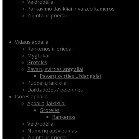
Veidrodėliai
Parkavimo davikliai ir vaizdo kameros
Žibintai ir priedai
Menu
Skip
Vidaus apdaila
to
Rankenos ir priedai
content
Mygtukai
Grotelės
Pavarų svirties antgaliai
Pavarų svirties uždangalai
Puodelių laikikliai
Daiktadėžės / peleninės
Išorės apdaila
Apdaila, laikikliai
Grotelės
Rankenos
Veidrodėliai
Numerių apšvietimas
Žibintai ir priedai