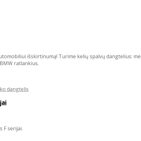
tomobiliui išskirtinumą! Turime kelių spalvų dangtelius: mėlyn
o BMW ratlankius.
jai
F serijai.