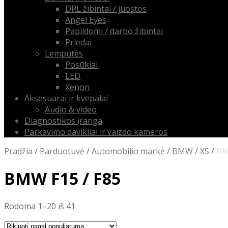
DRL žibintai / juostos
Angel Eyes
Papildomi / darbo žibintai
Priedai
Lemputės
Posūkiai
LED
Xenon
Aksesuarai ir kvepalai
Audio & video
Diagnostikos įranga
Parkavimo davikliai ir vaizdo kameros
Pradžia
/
Parduotuvė
/
Automobilio markė
/
BMW
/
X5
/
BM
BMW F15 / F85
Rūšiuojama
Rodoma 1–20 iš 41
pagal
populiarumą