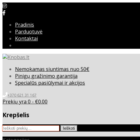
Pradinis
Parduotuvė
Kontaktai
Nemokamas siuntimas nuo 50€
Pinigų gražinimo garantija
Specialūs pasiūlymai ir akcijos
+370 621 31 167
Prekių yra 0 -
€
0.00
Krepšelis
Ieškoti:
Ieškoti