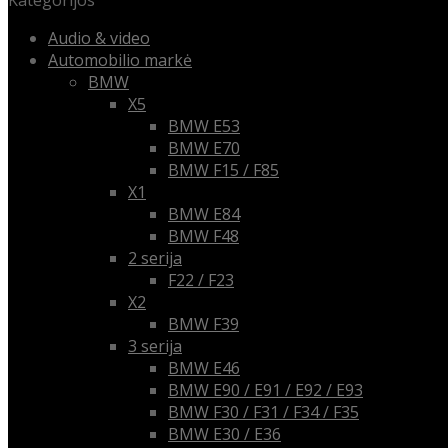
Kategorijos
Audio & video
Automobilio markė
BMW
X5
BMW E53
BMW E70
BMW F15 / F85
X1
BMW E84
BMW F48
2 serija
F22 / F23
X2
BMW F39
3 serija
BMW E46
BMW E90 / E91 / E92 / E93
BMW F30 / F31 / F34 / F35
BMW E30 / E36