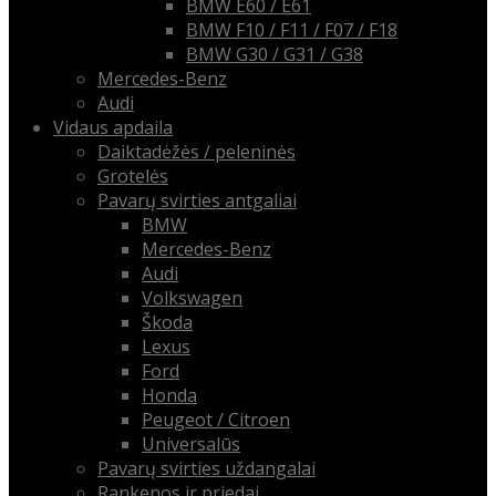
BMW E60 / E61
BMW F10 / F11 / F07 / F18
BMW G30 / G31 / G38
Mercedes-Benz
Audi
Vidaus apdaila
Daiktadėžės / peleninės
Grotelės
Pavarų svirties antgaliai
BMW
Mercedes-Benz
Audi
Volkswagen
Škoda
Lexus
Ford
Honda
Peugeot / Citroen
Universalūs
Pavarų svirties uždangalai
Rankenos ir priedai