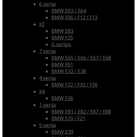
6 serija
BMW E63 / E64
BMW F06 / F12 / F13
X3
BMW E83
BMW F25
G serijos
7 serija
BMW E65 / E66 / E67 / E68
BMW F01
BMW E32 / E38
4 serija
BMW F32 / F33 / F36
X4
BMW F26
1 serija
BMW E81 / E82 / E87 / E88
BMW F20 / F21
5 serija
BMW E39