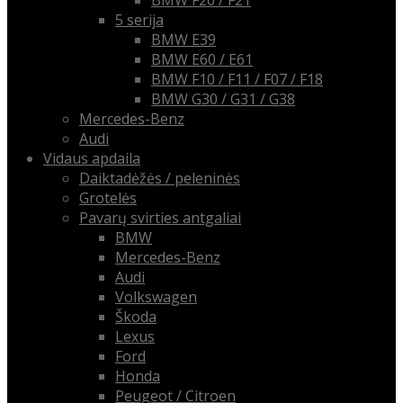
BMW F20 / F21
5 serija
BMW E39
BMW E60 / E61
BMW F10 / F11 / F07 / F18
BMW G30 / G31 / G38
Mercedes-Benz
Audi
Vidaus apdaila
Daiktadėžės / peleninės
Grotelės
Pavarų svirties antgaliai
BMW
Mercedes-Benz
Audi
Volkswagen
Škoda
Lexus
Ford
Honda
Peugeot / Citroen