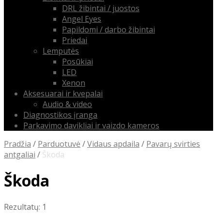
DRL žibintai / juostos
Angel Eyes
Papildomi / darbo žibintai
Priedai
Lemputės
Posūkiai
LED
Xenon
Aksesuarai ir kvepalai
Audio & video
Diagnostikos įranga
Parkavimo davikliai ir vaizdo kameros
Pradžia
/
Parduotuvė
/
Vidaus apdaila
/
Pavarų svirties
antgaliai
/
Škoda
Škoda
Rezultatų: 1