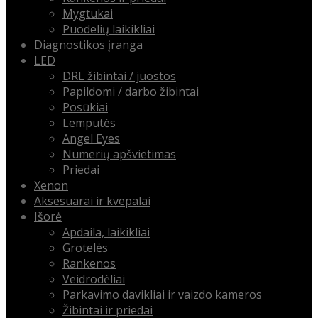
Mygtukai
Puodelių laikikliai
Diagnostikos įranga
LED
DRL žibintai / juostos
Papildomi / darbo žibintai
Posūkiai
Lemputės
Angel Eyes
Numerių apšvietimas
Priedai
Xenon
Aksesuarai ir kvepalai
Išorė
Apdaila, laikikliai
Grotelės
Rankenos
Veidrodėliai
Parkavimo davikliai ir vaizdo kameros
Žibintai ir priedai