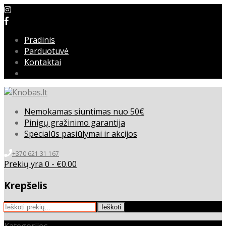
Pradinis
Parduotuvė
Kontaktai
Nemokamas siuntimas nuo 50€
Pinigų gražinimo garantija
Specialūs pasiūlymai ir akcijos
+370 621 31 167
Prekių yra 0 -
€
0.00
Krepšelis
Ieškoti:
Ieškoti