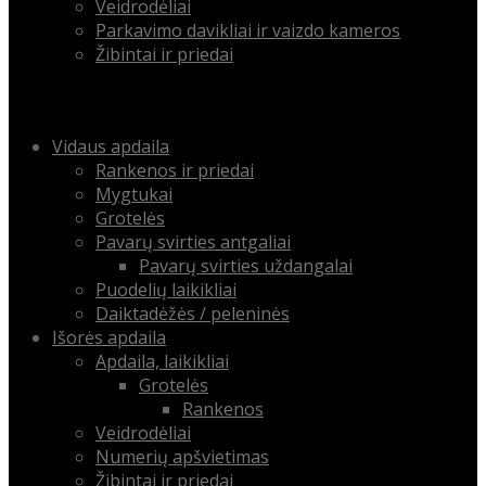
Veidrodėliai
Parkavimo davikliai ir vaizdo kameros
Žibintai ir priedai
Menu
Skip
Vidaus apdaila
to
Rankenos ir priedai
content
Mygtukai
Grotelės
Pavarų svirties antgaliai
Pavarų svirties uždangalai
Puodelių laikikliai
Daiktadėžės / peleninės
Išorės apdaila
Apdaila, laikikliai
Grotelės
Rankenos
Veidrodėliai
Numerių apšvietimas
Žibintai ir priedai