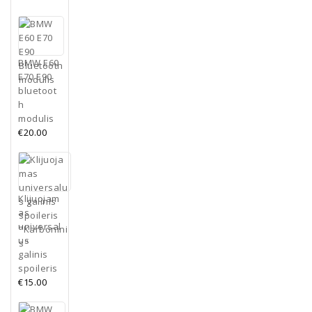
BMW E60
E70 E90
bluetoot
h
modulis
€
20.00
Klijuojam
as
universal
us
galinis
spoileris
€
15.00