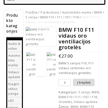
Pradžia
/
Parduotuvė
/
Automobilio markė
/
BMW
/
Produ
5 serija
/
BMW F10 / F11 / F07 / F18
/
BMW F10 F11
kto
vidaus oro ventiliacijos grotelės
kateg
BMW F10 F11
orijos
vidaus oro
ventiliacijos
Audio &
grotelės
video
€
27.00
Automo
bilio
BMW 5 serijos F10, F11
markė
vidaus centrinės oro
Vidaus
ventiliacijos grotelės.
apdaila
Į krepšelį
Diagno
stikos
Kategorijos:
5 serija
,
BMW
,
įranga
BMW F10 / F11 / F07 / F18
,
LED
Grotelės
,
Vidaus apdaila
Žymos:
BMW
,
BMW F10
Xenon