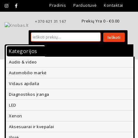
Pradinis
Parduotuvė
Kontaktai
Prekių Yra 0 -
€
0.00
+370 621 31 167
Ieškoti
Kategorijos
Vidaus Apdaila
Išorės Apdaila
Audio & video
Aksesuarai Ir Kvepalai
Diagnostikos Įranga
Automobilio markė
Parkavimo Davikliai Ir Vaizdo Kameros
Vidaus apdaila
Diagnostikos įranga
LED
Xenon
Aksesuarai ir kvepalai
Išorė