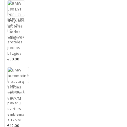
BMW E90
E91 PRE
LCI
dvigubos
grotelės
juodos
blizgios
€
30.00
BMW
automati
nės
pavarų
svirties
emblema
su ///M
€
12.00