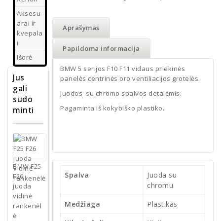
Aksesu
arai ir
Aprašymas
kvepala
i
Papildoma informacija
Išorė
BMW 5 serijos F10 F11 vidaus priekinės
Jus
panelės centrinės oro ventiliacijos grotelės.
gali
Juodos su chromo spalvos detalėmis.
sudo
Pagaminta iš kokybiško plastiko.
minti
BMW F25
Spalva
Juoda su
F26
chromu
juoda
vidinė
Medžiaga
Plastikas
rankenėl
ė