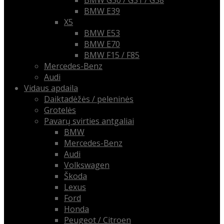
BMW G30 / G31 / G38
BMW E39
X5
BMW E53
BMW E70
BMW F15 / F85
Mercedes-Benz
Audi
Vidaus apdaila
Daiktadėžės / peleninės
Grotelės
Pavarų svirties antgaliai
BMW
Mercedes-Benz
Audi
Volkswagen
Škoda
Lexus
Ford
Honda
Peugeot / Citroen