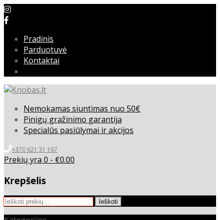
Pradinis
Parduotuvė
Kontaktai
Nemokamas siuntimas nuo 50€
Pinigų gražinimo garantija
Specialūs pasiūlymai ir akcijos
+370 621 31 167
Prekių yra 0 -
€
0.00
Krepšelis
Ieškoti:
Ieškoti