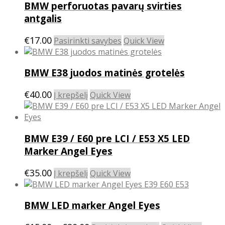
BMW perforuotas pavarų svirties
antgalis
This
€
17.00
Pasirinkti savybes
Quick View
product
has
BMW E38 juodos matinės grotelės
multiple
variants.
€
40.00
The
Į krepšelį
Quick View
options
may
be
BMW E39 / E60 pre LCI / E53 X5 LED
chosen
on
Marker Angel Eyes
the
product
€
35.00
Į krepšelį
Quick View
page
BMW LED marker Angel Eyes