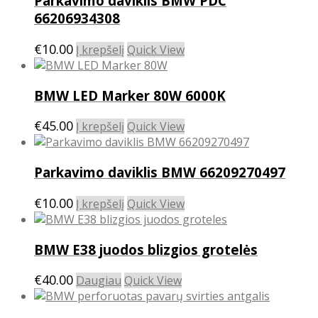
Parkavimo daviklis BMW PDC
66206934308
€
10.00
Į krepšelį
Quick View
BMW LED Marker 80W 6000K
€
45.00
Į krepšelį
Quick View
Parkavimo daviklis BMW 66209270497
€
10.00
Į krepšelį
Quick View
BMW E38 juodos blizgios grotelės
€
40.00
Daugiau
Quick View