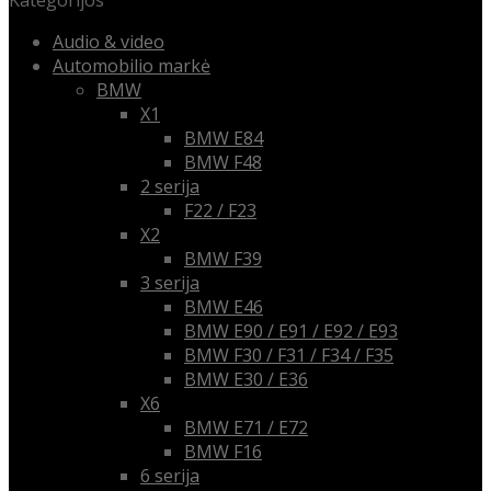
Kategorijos
Audio & video
Automobilio markė
BMW
X1
BMW E84
BMW F48
2 serija
F22 / F23
X2
BMW F39
3 serija
BMW E46
BMW E90 / E91 / E92 / E93
BMW F30 / F31 / F34 / F35
BMW E30 / E36
X6
BMW E71 / E72
BMW F16
6 serija