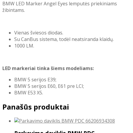
BMW LED Marker Angel Eyes lemputės priekiniams
žibintams.
Vienas šviesos diodas.
Su CanBus sistema, todėl neatsiranda klaidų.
1000 LM.
LED markeriai tinka šiems modeliams:
BMW 5 serijos E39;
BMW 5 serijos E60, E61 pre LCI;
BMW E53 X5.
Panašūs produktai