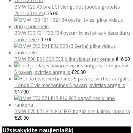
BMW F25 X3 pre LCI viengubos juodos grotelės
2011-2014 m
€
35.00
BMW F30 F31 F32 F34 oyster šviesi pilka vidaus durų
rankenėlė
€
17.00
BMW E90 E91 E92 E93 pilka vidaus rankenėlė
€
16.00
Ford juodas
5 pavarų svirties antgalis
€
20.00
Honda Civic mechaninės 5 pavarų svirties antgalis
€
17.00
BMW E70 E71 F15 F16 F07 bagažinės kilimo rankena
€
20.00
Užsisakykite naujienlaiškį