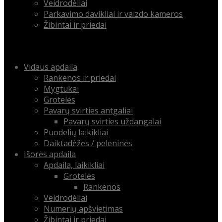
Veidrodėliai
Parkavimo davikliai ir vaizdo kameros
Žibintai ir priedai
Menu
Skip
Vidaus apdaila
to
Rankenos ir priedai
content
Mygtukai
Grotelės
Pavarų svirties antgaliai
Pavarų svirties uždangalai
Puodelių laikikliai
Daiktadėžės / peleninės
Išorės apdaila
Apdaila, laikikliai
Grotelės
Rankenos
Veidrodėliai
Numerių apšvietimas
Žibintai ir priedai