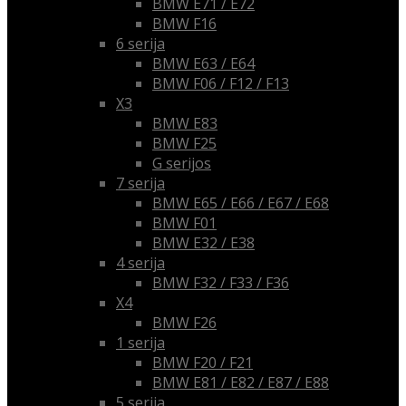
BMW E71 / E72
BMW F16
6 serija
BMW E63 / E64
BMW F06 / F12 / F13
X3
BMW E83
BMW F25
G serijos
7 serija
BMW E65 / E66 / E67 / E68
BMW F01
BMW E32 / E38
4 serija
BMW F32 / F33 / F36
X4
BMW F26
1 serija
BMW F20 / F21
BMW E81 / E82 / E87 / E88
5 serija