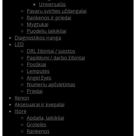
Universalūs
Pavarų svirties uždangalai
Rankenos ir priedai
Mygtukai
Puodelių laikikliai
Diagnostikos įranga
LED
DRL žibintai / juostos
Papildomi / darbo žibintai
Posūkiai
Lemputės
Angel Eyes
Numerių apšvietimas
Priedai
Xenon
Aksesuarai ir kvepalai
Išorė
Apdaila, laikikliai
Grotelės
Rankenos