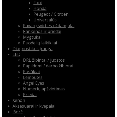
Ford
Honda
Peugeot / Citroen
Universalūs
Pavarų svirties uždangalai
Rankenos ir priedai
Mygtukai
Puodelių laikikliai
Diagnostikos įranga
LED
DRL žibintai / juostos
Papildomi / darbo žibintai
Posūkiai
Lemputės
Angel Eyes
Numerių apšvietimas
Priedai
Xenon
Aksesuarai ir kvepalai
Išorė