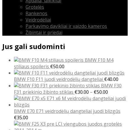
Apdaila, laikikliai
Grotelės
Rankenos
Veidrodėliai
Parkavimo davikliai ir vaizdo kameros
Žibintai ir priedai
Jus gali sudominti
BMW F10 M4
stiliaus spoileris
€
50.00
BMW F10 F11 juodi veidrodėlių dangteliai
€
40.00
BMW F30
Price
F31 priekinio žibinto stiklas
€
30.00
–
€
50.00
range:
€30.00
through
BMW E70 E71 veidrodėlių dangteliai juodi blizgūs
€50.00
€
35.00