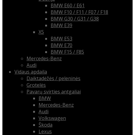
BMW E60 / E61
BMW F10 / F11 / F07 / F18
BMW G30 / G31 / G38
BMW E39
X5
BMW E53
BMW E70
BMW F15 / F85
Mercedes-Benz
Audi
Vidaus apdaila
Daiktadėžės / peleninės
Grotelės
Pavarų svirties antgaliai
BMW
Mercedes-Benz
Audi
Volkswagen
Škoda
Lexus