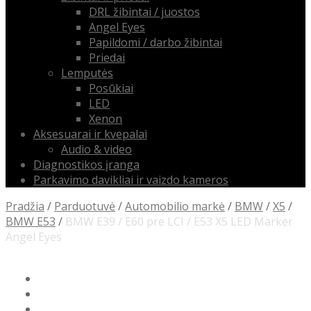
DRL žibintai / juostos
Angel Eyes
Papildomi / darbo žibintai
Priedai
Lemputės
Posūkiai
LED
Xenon
Aksesuarai ir kvepalai
Audio & video
Diagnostikos įranga
Parkavimo davikliai ir vaizdo kameros
Pradžia
/
Parduotuvė
/
Automobilio markė
/
BMW
/
X5
/
BMW E53
/
BMW E39 / E60 pre LCI / E53 X5 LED Marker
Angel Eyes