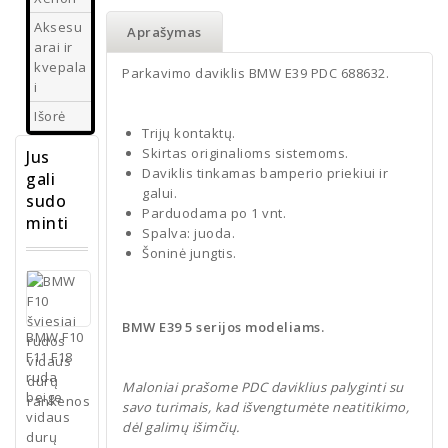
Aksesu
Aprašymas
arai ir
kvepala
Parkavimo daviklis BMW E39 PDC 688632.
i
Išorė
Trijų kontaktų.
Skirtas originalioms sistemoms.
Jus
Daviklis tinkamas bamperio priekiui ir
gali
galui.
sudo
Parduodama po 1 vnt.
minti
Spalva: juoda.
Šoninė jungtis.
BMW E39 5 serijos modeliams.
BMW F10
F11 F18
ruda
Maloniai prašome PDC daviklius palyginti su
beige
savo turimais, kad išvengtumėte neatitikimo,
vidaus
dėl galimų išimčių.
durų