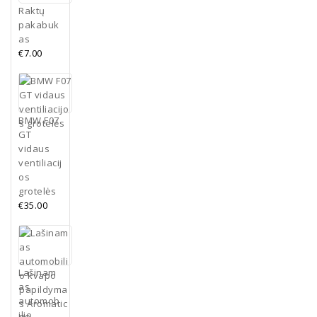
Raktų
pakabuk
as
€
7.00
BMW F07
GT
vidaus
ventiliacij
os
grotelės
€
35.00
Lašinam
as
automob
ilio