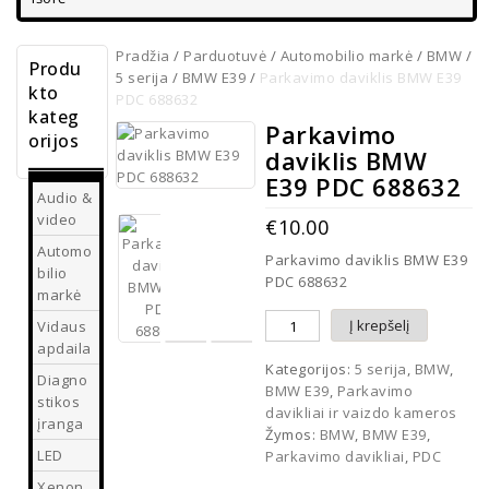
Pradžia
/
Parduotuvė
/
Automobilio markė
/
BMW
/
Produ
5 serija
/
BMW E39
/
Parkavimo daviklis BMW E39
kto
PDC 688632
kateg
Parkavimo
orijos
daviklis BMW
E39 PDC 688632
Audio &
video
€
10.00
Automo
Parkavimo daviklis BMW E39
bilio
PDC 688632
markė
Į krepšelį
Vidaus
apdaila
Kategorijos:
5 serija
,
BMW
,
Diagno
BMW E39
,
Parkavimo
stikos
davikliai ir vaizdo kameros
įranga
Žymos:
BMW
,
BMW E39
,
LED
Parkavimo davikliai
,
PDC
Xenon