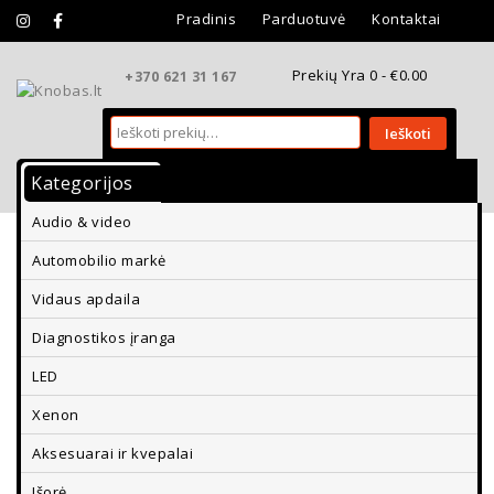
Pradinis
Parduotuvė
Kontaktai
Prekių Yra 0 -
€
0.00
+370 621 31 167
Ieškoti
Kategorijos
Vidaus Apdaila
Išorės Apdaila
Audio & video
Aksesuarai Ir Kvepalai
Diagnostikos Įranga
Automobilio markė
Parkavimo Davikliai Ir Vaizdo Kameros
Vidaus apdaila
Diagnostikos įranga
LED
Xenon
Aksesuarai ir kvepalai
Išorė