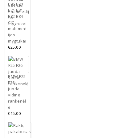
E91 E70
E71 E81
E82 E84
CIC
multimed
ijos
mygtukai
€
25.00
BMW F25
F26
juoda
vidinė
rankenėl
ė
€
15.00