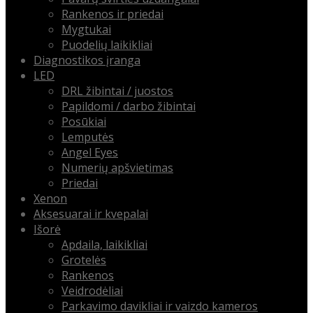
Rankenos ir priedai
Mygtukai
Puodelių laikikliai
Diagnostikos įranga
LED
DRL žibintai / juostos
Papildomi / darbo žibintai
Posūkiai
Lemputės
Angel Eyes
Numerių apšvietimas
Priedai
Xenon
Aksesuarai ir kvepalai
Išorė
Apdaila, laikikliai
Grotelės
Rankenos
Veidrodėliai
Parkavimo davikliai ir vaizdo kameros