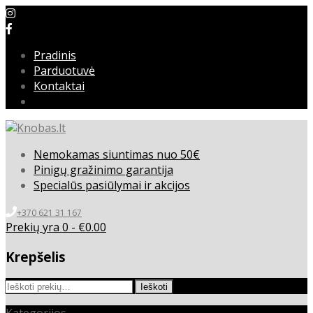
Pradinis
Parduotuvė
Kontaktai
Nemokamas siuntimas nuo 50€
Pinigų gražinimo garantija
Specialūs pasiūlymai ir akcijos
+370 621 31 167
Prekių yra 0 -
€
0.00
Krepšelis
Ieškoti:
Ieškoti