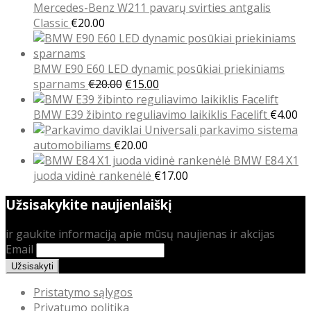
Mercedes-Benz W211 pavarų svirties antgalis
Classic
€
20.00
BMW E90 E60 LED dynamic posūkiai priekiniams
Original
Current
sparnams
€
20.00
€
15.00
price
price
was:
is:
BMW E39 žibinto reguliavimo laikiklis Facelift
€
4.00
€20.00.
€15.00.
Universali parkavimo sistema
automobiliams
€
20.00
BMW E84 X1
juoda vidinė rankenėlė
€
17.00
Užsisakykite naujienlaiškį
ir gaukite informaciją apie mūsų naujienas ir akcijas
Email
Pristatymo sąlygos
Privatumo politika