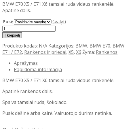
BMW E70 X5 / E71 X6 tamsiai ruda vidaus rankenėlė.
Apatinė dalis.
Pusė
Išvalyti
produkto
kiekis:
Į krepšelį
BMW
Produkto kodas:
N/A
Kategorijos:
BMW
,
BMW E70
,
BMW
E70
E71 / E72
,
Rankenos ir priedai
,
X5
,
X6
Žyma:
Rankenos
E71
tamsiai
Aprašymas
ruda
Papildoma informacija
vidaus
rankenėlė
BMW E70 X5 / E71 X6 tamsiai ruda vidaus rankenėlė.
Apatinė rankenos dalis.
Spalva tamsiai ruda, šokolado.
Pusė: dešinė arba kairė. Vairuotojo durims netinka.