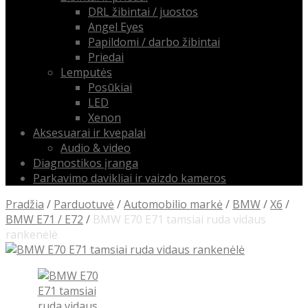
DRL žibintai / juostos
Angel Eyes
Papildomi / darbo žibintai
Priedai
Lemputės
Posūkiai
LED
Xenon
Aksesuarai ir kvepalai
Audio & video
Diagnostikos įranga
Parkavimo davikliai ir vaizdo kameros
Pradžia
/
Parduotuvė
/
Automobilio markė
/
BMW
/
X6
/
BMW E71 / E72
/
BMW E70 E71 tamsiai ruda vidaus
rankenėlė