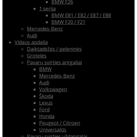
BMW F26
1 serija
BMW E81 / E82 / E87 / E88
BMW F20 / F21
Mercedes-Benz
Audi
Vidaus apdaila
Daiktadėžės / peleninės
Grotelės
Pavarų svirties antgaliai
BMW
Mercedes-Benz
Audi
Volkswagen
Škoda
Lexus
Ford
Honda
Peugeot / Citroen
Universalūs
Pavarų svirties uždangalai