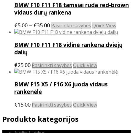
through
the
BMW F10 F11 F18 tamsiai ruda red-brown
variants.
€17.00
product
The
vidaus durų rankena
page
options
may
Price
This
€
5.00
–
€
35.00
Pasirinkti savybes
Quick View
be
product
range:
chosen
has
€5.00
on
BMW F10 F11 F18 vidinė rankena dviejų
multiple
through
the
variants.
dalių
€35.00
product
The
page
options
This
€
25.00
Pasirinkti savybes
Quick View
may
product
be
has
chosen
BMW F15 X5 / F16 X6 juoda vidaus
multiple
on
variants.
rankenėlė
the
The
product
options
This
€
15.00
Pasirinkti savybes
Quick View
page
may
product
be
has
Produkto kategorijos
chosen
multiple
on
variants.
Audio & video