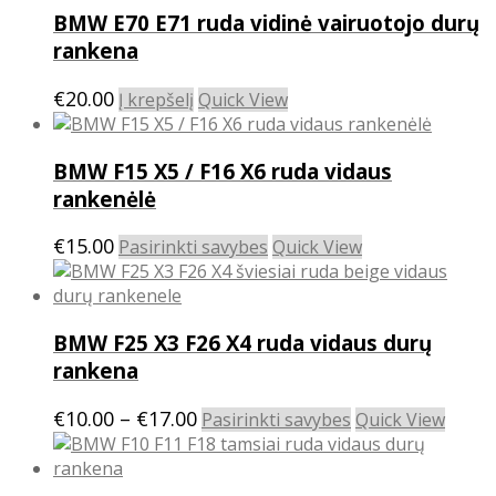
BMW E70 E71 ruda vidinė vairuotojo durų
variants.
The
rankena
options
may
€
20.00
Į krepšelį
Quick View
be
chosen
on
BMW F15 X5 / F16 X6 ruda vidaus
the
rankenėlė
product
page
This
€
15.00
Pasirinkti savybes
Quick View
product
has
multiple
BMW F25 X3 F26 X4 ruda vidaus durų
variants.
The
rankena
options
may
Price
This
€
10.00
–
€
17.00
Pasirinkti savybes
Quick View
be
product
range:
chosen
has
€10.00
on
multiple