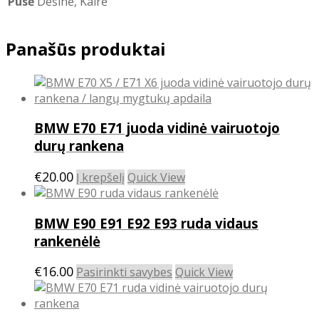
Pusė
Dešinė, Kairė
Panašūs produktai
BMW E70 E71 juoda vidinė vairuotojo
durų rankena
€
20.00
Į krepšelį
Quick View
BMW E90 E91 E92 E93 ruda vidaus
rankenėlė
This
€
16.00
Pasirinkti savybes
Quick View
product
has
multiple