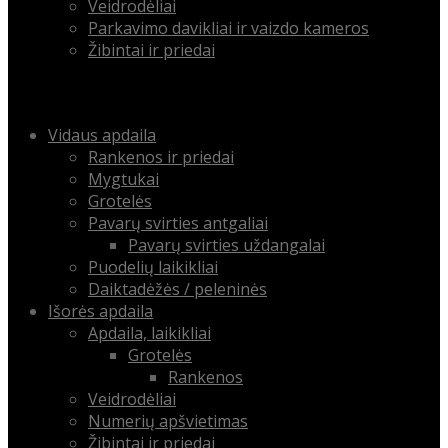
Veidrodėliai
Parkavimo davikliai ir vaizdo kameros
Žibintai ir priedai
Menu
Skip
Vidaus apdaila
to
Rankenos ir priedai
content
Mygtukai
Grotelės
Pavarų svirties antgaliai
Pavarų svirties uždangalai
Puodelių laikikliai
Daiktadėžės / peleninės
Išorės apdaila
Apdaila, laikikliai
Grotelės
Rankenos
Veidrodėliai
Numerių apšvietimas
Žibintai ir priedai