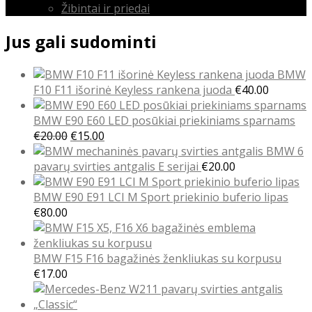
Žibintai ir priedai
Jus gali sudominti
BMW
F10 F11 išorinė Keyless rankena juoda
€
40.00
BMW E90 E60 LED posūkiai priekiniams sparnams
Original
Current
€
20.00
€
15.00
price
price
BMW 6
was:
is:
pavarų svirties antgalis E serijai
€
20.00
€20.00.
€15.00.
BMW E90 E91 LCI M Sport priekinio buferio lipas
€
80.00
BMW F15 F16 bagažinės ženkliukas su korpusu
€
17.00