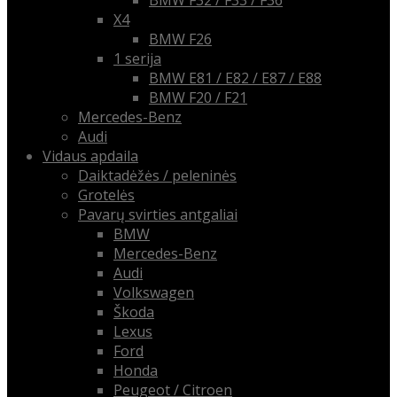
BMW F32 / F33 / F36
X4
BMW F26
1 serija
BMW E81 / E82 / E87 / E88
BMW F20 / F21
Mercedes-Benz
Audi
Vidaus apdaila
Daiktadėžės / peleninės
Grotelės
Pavarų svirties antgaliai
BMW
Mercedes-Benz
Audi
Volkswagen
Škoda
Lexus
Ford
Honda
Peugeot / Citroen