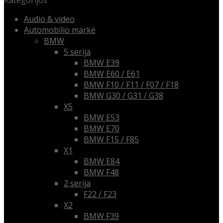
Kategorijos
Audio & video
Automobilio markė
BMW
5 serija
BMW E39
BMW E60 / E61
BMW F10 / F11 / F07 / F18
BMW G30 / G31 / G38
X5
BMW E53
BMW E70
BMW F15 / F85
X1
BMW E84
BMW F48
2 serija
F22 / F23
X2
BMW F39