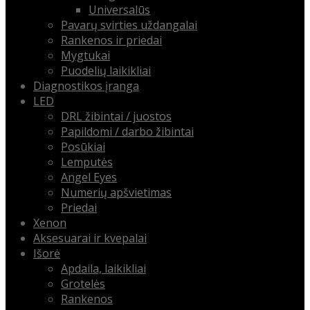
Universalūs
Pavarų svirties uždangalai
Rankenos ir priedai
Mygtukai
Puodelių laikikliai
Diagnostikos įranga
LED
DRL žibintai / juostos
Papildomi / darbo žibintai
Posūkiai
Lemputės
Angel Eyes
Numerių apšvietimas
Priedai
Xenon
Aksesuarai ir kvepalai
Išorė
Apdaila, laikikliai
Grotelės
Rankenos