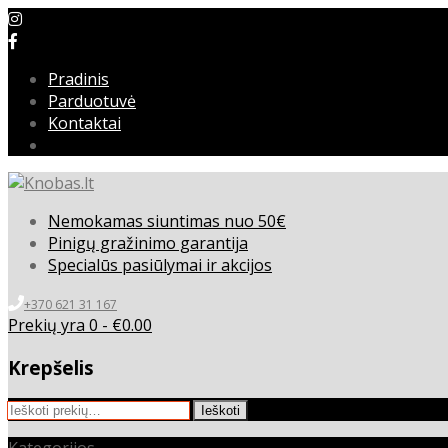
Pradinis
Parduotuvė
Kontaktai
Nemokamas siuntimas nuo 50€
Pinigų gražinimo garantija
Specialūs pasiūlymai ir akcijos
+370 621 31 167
Prekių yra 0 -
€
0.00
Krepšelis
Ieškoti:
Ieškoti