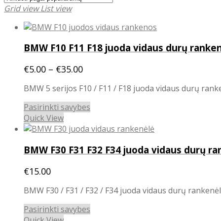
Grid view
List view
BMW F10 F11 F18 juoda vidaus durų ranke
Price
€
5.00
–
€
35.00
range:
BMW 5 serijos F10 / F11 / F18 juoda vidaus durų ran
€5.00
through
This
Pasirinkti savybes
€35.00
product
Quick View
has
multiple
BMW F30 F31 F32 F34 juoda vidaus durų ra
variants.
The
€
15.00
options
may
BMW F30 / F31 / F32 / F34 juoda vidaus durų rankenėl
be
chosen
This
Pasirinkti savybes
on
product
Quick View