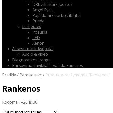
DRL žibintai / juostos
Angel Eyes
Papildomi / darbo žibintai
Priedai
Lemputės
Posūkiai
LED
Xenon
Aksesuarai ir kvepalai
Audio & video
Diagnostikos įranga
Parkavimo davikliai ir vaizdo kameros
Pradžia
/
Parduotuvė
/
Produktai su žymomis “Rankenos”
Rankenos
Rūšiuojama
Rodoma 1–20 iš 38
pagal
populiarumą