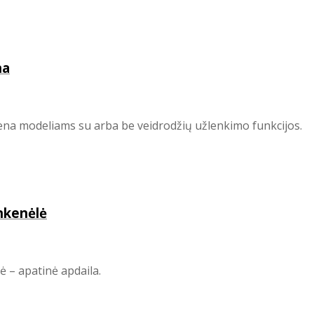
na
kena modeliams su arba be veidrodžių užlenkimo funkcijos.
nkenėlė
ė – apatinė apdaila.