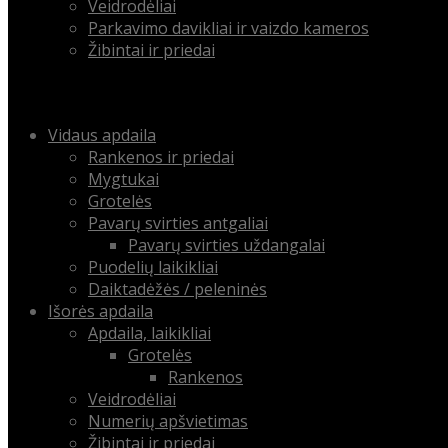
Veidrodėliai
Parkavimo davikliai ir vaizdo kameros
Žibintai ir priedai
Menu
Skip
Vidaus apdaila
to
Rankenos ir priedai
content
Mygtukai
Grotelės
Pavarų svirties antgaliai
Pavarų svirties uždangalai
Puodelių laikikliai
Daiktadėžės / peleninės
Išorės apdaila
Apdaila, laikikliai
Grotelės
Rankenos
Veidrodėliai
Numerių apšvietimas
Žibintai ir priedai