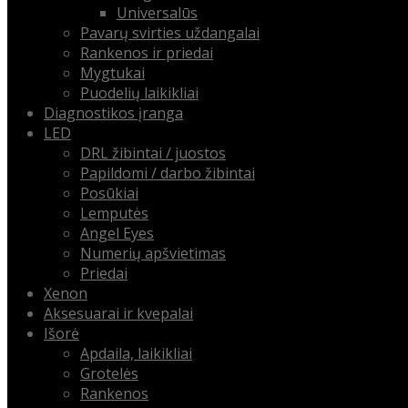
Universalūs
Pavarų svirties uždangalai
Rankenos ir priedai
Mygtukai
Puodelių laikikliai
Diagnostikos įranga
LED
DRL žibintai / juostos
Papildomi / darbo žibintai
Posūkiai
Lemputės
Angel Eyes
Numerių apšvietimas
Priedai
Xenon
Aksesuarai ir kvepalai
Išorė
Apdaila, laikikliai
Grotelės
Rankenos