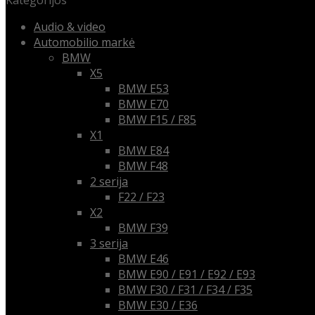
Kategorijos
Audio & video
Automobilio markė
BMW
X5
BMW E53
BMW E70
BMW F15 / F85
X1
BMW E84
BMW F48
2 serija
F22 / F23
X2
BMW F39
3 serija
BMW E46
BMW E90 / E91 / E92 / E93
BMW F30 / F31 / F34 / F35
BMW E30 / E36