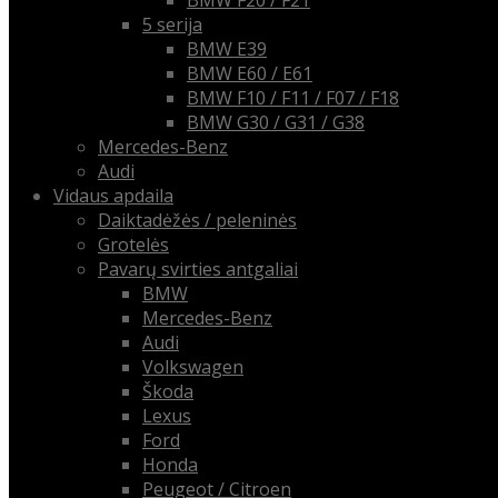
BMW F20 / F21
5 serija
BMW E39
BMW E60 / E61
BMW F10 / F11 / F07 / F18
BMW G30 / G31 / G38
Mercedes-Benz
Audi
Vidaus apdaila
Daiktadėžės / peleninės
Grotelės
Pavarų svirties antgaliai
BMW
Mercedes-Benz
Audi
Volkswagen
Škoda
Lexus
Ford
Honda
Peugeot / Citroen