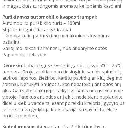
ir mėgaukitės turtingomis aromatų kelionėmis kasdien!
Purškiamas automobilio kvapas trumpai:
Automobilio purškiklio tūris – 100ml
Stiprūs ir ilgai išliekantys kvapai
Užtenka kelių papurškimų nemaloniems kvapams
pašalinti
Galiojimo laikas 12 mėnesių nuo atidarymo datos
Pagaminta Lietuvoje.
Dėmesio
: Labai degus skystis ir garai. Laikyti 5°C – 25°C
temperatūroje, atokiau nuo tiesioginių saulės spindulių,
atviros liepsnos, žiežirbų, karštų paviršių ar kitų degimo
šaltinių. Nerūkyti. Saugotis, kad nepatektų ant odos ar į
akis. Gali sukelti alergija. Laikyti vaikams nepasiekiamoje
vietoje. Patekus ant odos ar į akis, nedelsiant nuplaukite
dideliu kiekiu vandens, esant poreikiu kreiptis į gydytojus.
Jei reikalinga gydytojo konsultacija, su savimi turėkite
produkto etiketę.
Sudedamosios dalys:
etanolis, 2,2,6-trimethyl-α-