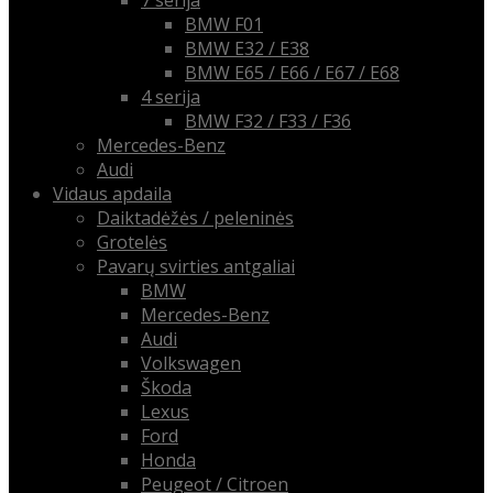
7 serija
BMW F01
BMW E32 / E38
BMW E65 / E66 / E67 / E68
4 serija
BMW F32 / F33 / F36
Mercedes-Benz
Audi
Vidaus apdaila
Daiktadėžės / peleninės
Grotelės
Pavarų svirties antgaliai
BMW
Mercedes-Benz
Audi
Volkswagen
Škoda
Lexus
Ford
Honda
Peugeot / Citroen