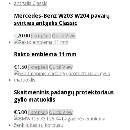
chosen
on
the
Mercedes-Benz W203 W204 pavarų
product
svirties antgalis Classic
page
€
20.00
Į krepšelį
Quick View
Rakto emblema 11 mm
€
1.50
Į krepšelį
Quick View
Skaitmeninis padangų protektoriaus
gylio matuoklis
€
5.00
Į krepšelį
Quick View