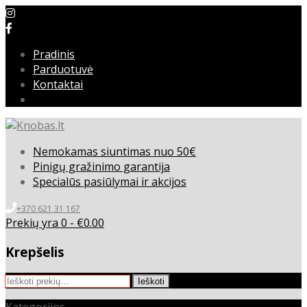
Pradinis
Parduotuvė
Kontaktai
Nemokamas siuntimas nuo 50€
Pinigų gražinimo garantija
Specialūs pasiūlymai ir akcijos
+370 621 31 167
Prekių yra 0 -
€
0.00
Krepšelis
Ieškoti:
Ieškoti