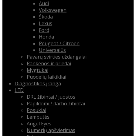
Audi
Volkswagen
Škoda
Lexus
Ford
Honda
Peugeot / Citroen
Universalūs
Pavarų svirties uždangalai
Rankenos ir priedai
Mygtukai
Puodelių laikikliai
Diagnostikos įranga
LED
DRL žibintai / juostos
Papildomi / darbo žibintai
Posūkiai
Lemputės
Angel Eyes
Numerių apšvietimas