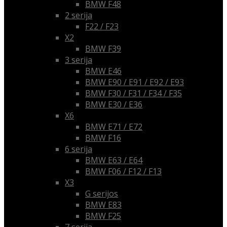
BMW F48
2 serija
F22 / F23
X2
BMW F39
3 serija
BMW E46
BMW E90 / E91 / E92 / E93
BMW F30 / F31 / F34 / F35
BMW E30 / E36
X6
BMW E71 / E72
BMW F16
6 serija
BMW E63 / E64
BMW F06 / F12 / F13
X3
G serijos
BMW E83
BMW F25