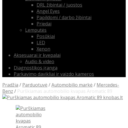
DRL žibintai / juostos
Angel Eyes
Papildomi / darbo žibintai
Priedai
Lemputės
Posūkiai
LED
Xenon
Aksesuarai ir kvepalai
Audio & video
Diagnostikos įranga
Parkavimo davikliai ir vaizdo kameros
Pradžia
/
Parduotuvė
/
Automobilio markė
/
Mercedes-
Benz
/
Purškiamas automobilio kvapas Aromatic 89