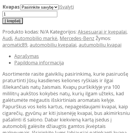
Kvapas
Išvalyti
produkto
kiekis:
Į krepšelį
Purškiamas
Produkto kodas:
N/A
Kategorijos:
Aksesuarai ir kvepalai
,
automobilio
Audi
,
Automobilio markė
,
Mercedes-Benz
Žymos:
kvapas
aromatic89
,
automobiliu kvepalai
,
autumobiliu kvapai
Aromatic
89
Aprašymas
Papildoma informacija
Asortimente rasite gaiviklių pasirinkimą, kurie pasiruošę
praturtinti Jūsų kasdienes keliones ryškiais ir ilgai
išliekančiais natų žaismais. Kvapų purškiklyje yra 100
mililitrų aukštos kokybės natų, kurių ilgam užteks, kad
galėtumėte mėgautis išskirtiniais aromatais kelyje.
Papurškus vos kelis kartus, nepageidaujami kvapai, kaip
cigarečių, gyvūnų ar kiti įsisenėję kvapai, bus akimirksniu
pašalinti iš salono. Dabar kiekvieną kartą įsėdus į
automobilį galėsite džiaugtis gamtos įkvėptais
malonumais. Išsirinkite Jums labiausiai patinkantį kvapą