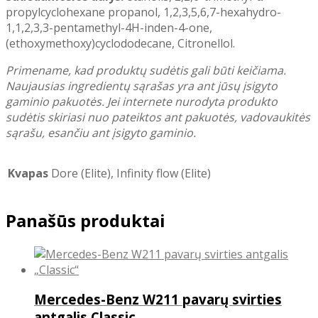
propylcyclohexane propanol, 1,2,3,5,6,7-hexahydro-
1,1,2,3,3-pentamethyl-4H-inden-4-one,
(ethoxymethoxy)cyclododecane, Citronellol.
Primename, kad produktų sudėtis gali būti keičiama.
Naujausias ingredientų sąrašas yra ant jūsų įsigyto
gaminio pakuotės. Jei internete nurodyta produkto
sudėtis skiriasi nuo pateiktos ant pakuotės, vadovaukitės
sąrašu, esančiu ant įsigyto gaminio.
Kvapas
Dore (Elite), Infinity flow (Elite)
Panašūs produktai
Mercedes-Benz W211 pavarų svirties
antgalis Classic