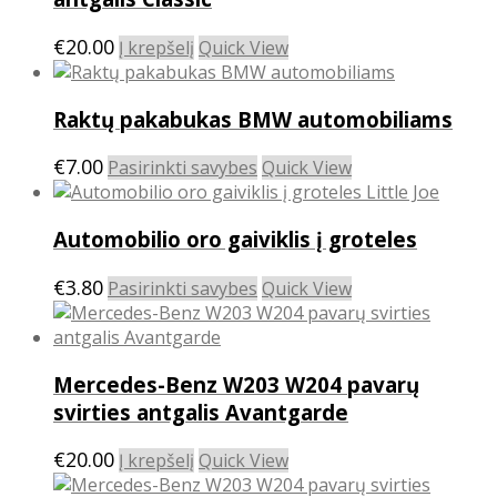
€
20.00
Į krepšelį
Quick View
Raktų pakabukas BMW automobiliams
This
€
7.00
Pasirinkti savybes
Quick View
product
has
Automobilio oro gaiviklis į groteles
multiple
variants.
This
€
3.80
The
Pasirinkti savybes
Quick View
product
options
has
may
multiple
be
Mercedes-Benz W203 W204 pavarų
variants.
chosen
The
on
svirties antgalis Avantgarde
options
the
may
product
€
20.00
Į krepšelį
Quick View
be
page