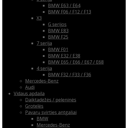
BMW E63 / E64
BMW F06 / F12 / F13
X3
G serijos
BMW E83
BMW F25
7 serija
BMW F01
BMW E32 / E38
BMW E65 / E66 / E67 / E68
4 serija
BMW F32 / F33 / F36
Mercedes-Benz
Audi
Vidaus apdaila
Daiktadėžės / peleninės
Grotelės
Pavarų svirties antgaliai
BMW
Mercedes-Benz