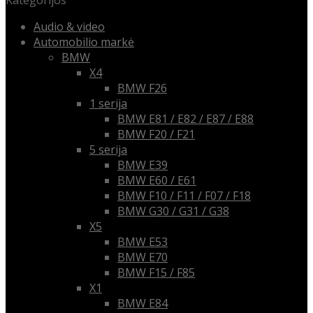
Kategorijos
Audio & video
Automobilio markė
BMW
X4
BMW F26
1 serija
BMW E81 / E82 / E87 / E88
BMW F20 / F21
5 serija
BMW E39
BMW E60 / E61
BMW F10 / F11 / F07 / F18
BMW G30 / G31 / G38
X5
BMW E53
BMW E70
BMW F15 / F85
X1
BMW E84