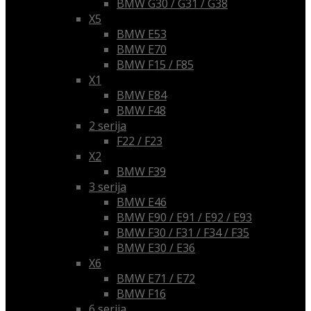
BMW G30 / G31 / G38
X5
BMW E53
BMW E70
BMW F15 / F85
X1
BMW E84
BMW F48
2 serija
F22 / F23
X2
BMW F39
3 serija
BMW E46
BMW E90 / E91 / E92 / E93
BMW F30 / F31 / F34 / F35
BMW E30 / E36
X6
BMW E71 / E72
BMW F16
6 serija