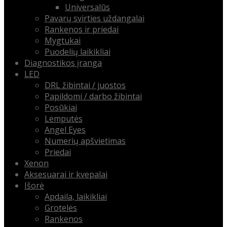
Universalūs
Pavarų svirties uždangalai
Rankenos ir priedai
Mygtukai
Puodelių laikikliai
Diagnostikos įranga
LED
DRL žibintai / juostos
Papildomi / darbo žibintai
Posūkiai
Lemputės
Angel Eyes
Numerių apšvietimas
Priedai
Xenon
Aksesuarai ir kvepalai
Išorė
Apdaila, laikikliai
Grotelės
Rankenos