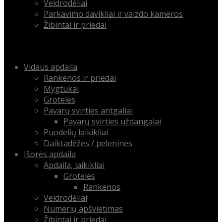
Veidrodėliai
Parkavimo davikliai ir vaizdo kameros
Žibintai ir priedai
Menu
Skip
Vidaus apdaila
to
Rankenos ir priedai
content
Mygtukai
Grotelės
Pavarų svirties antgaliai
Pavarų svirties uždangalai
Puodelių laikikliai
Daiktadėžės / peleninės
Išorės apdaila
Apdaila, laikikliai
Grotelės
Rankenos
Veidrodėliai
Numerių apšvietimas
Žibintai ir priedai