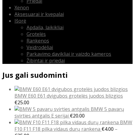
Priedai
Xenon
Aksesuarai ir kvepalai
Išorė
Apdaila, laikikliai
Grotelės
Rankenos
Veidrodėliai
Parkavimo davikliai ir vaizdo kameros
Žibintai ir priedai
Jus gali sudominti
BMW E60 E61 dvigubos grotelės juodos blizgios
€
25.00
BMW 5 pavarų
svirties antgalis E serijai
€
20.00
BMW
F10 F11 F18 pilka vidaus durų rankena
€
4.00
–