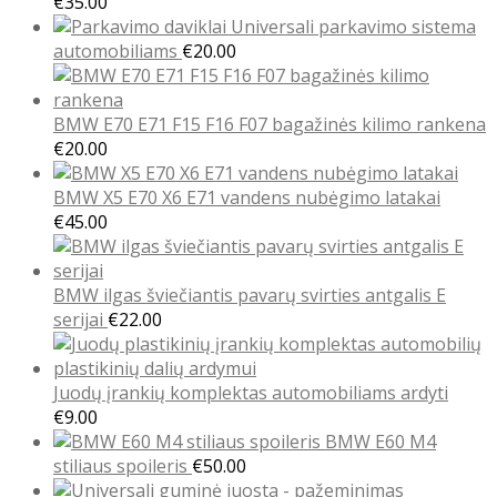
Price
€
35.00
range:
Universali parkavimo sistema
€4.00
automobiliams
€
20.00
through
€35.00
BMW E70 E71 F15 F16 F07 bagažinės kilimo rankena
€
20.00
BMW X5 E70 X6 E71 vandens nubėgimo latakai
€
45.00
BMW ilgas šviečiantis pavarų svirties antgalis E
serijai
€
22.00
Juodų įrankių komplektas automobiliams ardyti
€
9.00
BMW E60 M4
stiliaus spoileris
€
50.00