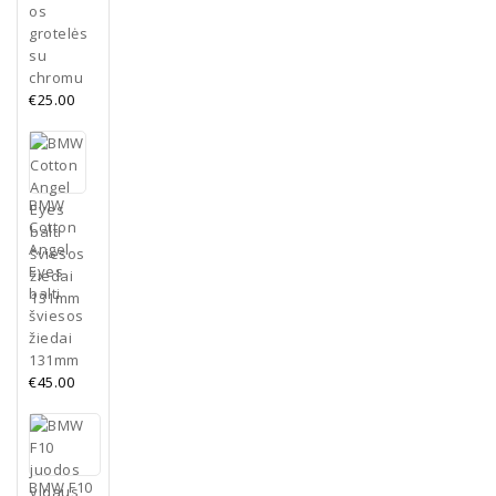
purkštukai
Į
os
chrominiai
krepšelį
grotelės
Pasirinkti
€
25.00
su
savybes
chromu
€
25.00
Į
krepšelį
BMW
Cotton
Angel
Eyes
balti
šviesos
žiedai
131mm
€
45.00
BMW F10