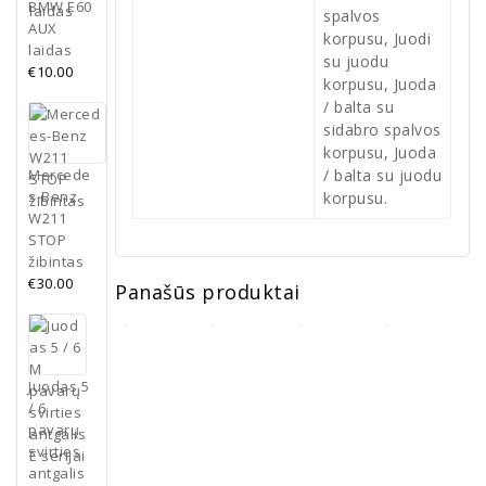
BMW E60
spalvos
AUX
korpusu, Juodi
laidas
su juodu
€
10.00
korpusu, Juoda
/ balta su
sidabro spalvos
korpusu, Juoda
/ balta su juodu
Mercede
s-Benz
korpusu.
W211
STOP
žibintas
€
30.00
Panašūs produktai
Juodas 5
/ 6
pavarų
BMW E38
svirties
juodos
BMW E46
antgalis
matinės
juodos