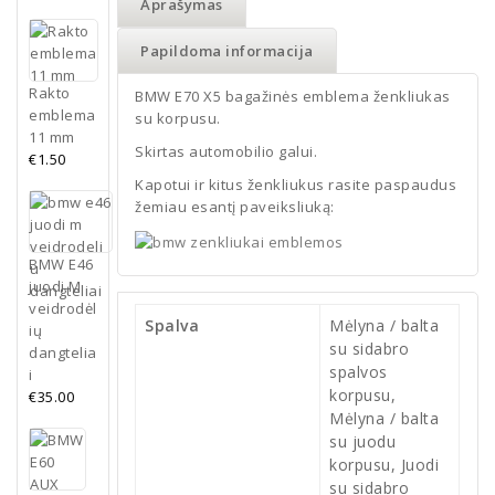
Aprašymas
Papildoma informacija
Rakto
BMW E70 X5 bagažinės emblema ženkliukas
emblema
su korpusu.
11 mm
Skirtas automobilio galui.
€
1.50
Kapotui ir kitus ženkliukus rasite paspaudus
žemiau esantį paveiksliuką:
BMW E46
juodi M
veidrodėl
Spalva
Mėlyna / balta
ių
su sidabro
dangtelia
spalvos
i
korpusu,
€
35.00
Mėlyna / balta
su juodu
korpusu, Juodi
su sidabro