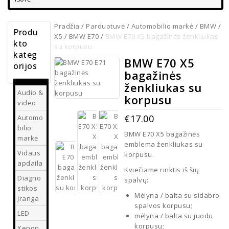
Pradžia
/
Parduotuvė
/
Automobilio markė
/
BMW
/
Produ
X5
/
BMW E70
/
BMW E70 X5 bagažinės ženkliukas
kto
su korpusu
kateg
BMW E70 X5
orijos
bagažinės
ženkliukas su
Audio &
korpusu
video
€
17.00
Automo
bilio
BMW E70 X5 bagažinės
markė
emblema ženkliukas su
Vidaus
korpusu.
apdaila
Kviečiame rinktis iš šių
Diagno
spalvų:
stikos
Mėlyna / balta su sidabro
įranga
spalvos korpusu;
LED
mėlyna / balta su juodu
korpusu;
Xenon