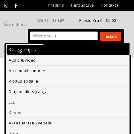
Pradinis
Parduotuvė
Kontaktai
Prekių Yra 0 -
€
0.00
+370 621 31 167
Ieškoti
Kategorijos
Vidaus Apdaila
Išorės Apdaila
Audio & video
Aksesuarai Ir Kvepalai
Diagnostikos Įranga
Automobilio markė
Parkavimo Davikliai Ir Vaizdo Kameros
Vidaus apdaila
Diagnostikos įranga
LED
Xenon
Aksesuarai ir kvepalai
Išorė