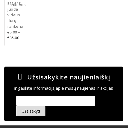
F11 F18
juoda
vidaus
durų
rankena
€
5.00
–
€
35.00
Užsisakykite naujienlaiškį
ir gaukite informaciją apie mūsų naujienas ir akcijas