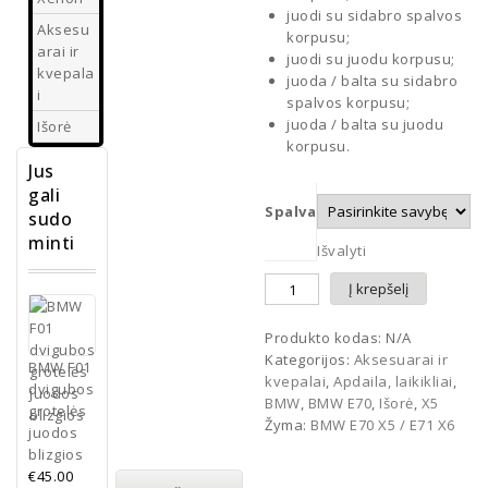
juodi su sidabro spalvos
Aksesu
korpusu;
arai ir
juodi su juodu korpusu;
kvepala
juoda / balta su sidabro
i
spalvos korpusu;
juoda / balta su juodu
Išorė
korpusu.
Jus
gali
Spalva
sudo
minti
Išvalyti
Į krepšelį
Produkto kodas:
N/A
Kategorijos:
Aksesuarai ir
BMW F01
kvepalai
,
Apdaila, laikikliai
,
dvigubos
BMW
,
BMW E70
,
Išorė
,
X5
grotelės
Žyma:
BMW E70 X5 / E71 X6
juodos
blizgios
€
45.00