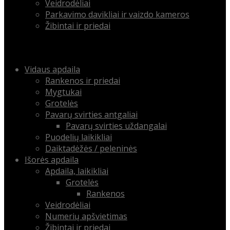
Veidrodėliai
Parkavimo davikliai ir vaizdo kameros
Žibintai ir priedai
Menu
Skip
Vidaus apdaila
to
Rankenos ir priedai
content
Mygtukai
Grotelės
Pavarų svirties antgaliai
Pavarų svirties uždangalai
Puodelių laikikliai
Daiktadėžės / peleninės
Išorės apdaila
Apdaila, laikikliai
Grotelės
Rankenos
Veidrodėliai
Numerių apšvietimas
Žibintai ir priedai