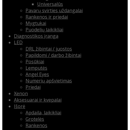
Universalūs
Pavarų svirties uždangalai
Rankenos ir priedai
Mygtukai
Puodelių laikikliai
Diagnostikos įranga
LED
DRL žibintai / juostos
Papildomi / darbo žibintai
Posūkiai
Lemputės
Angel Eyes
Numerių apšvietimas
Priedai
Xenon
Aksesuarai ir kvepalai
Išorė
Apdaila, laikikliai
Grotelės
Rankenos