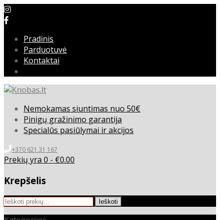
Pradinis
Parduotuvė
Kontaktai
Nemokamas siuntimas nuo 50€
Pinigų gražinimo garantija
Specialūs pasiūlymai ir akcijos
+370 621 31 167
Prekių yra 0 -
€
0.00
Krepšelis
Ieškoti:
Ieškoti