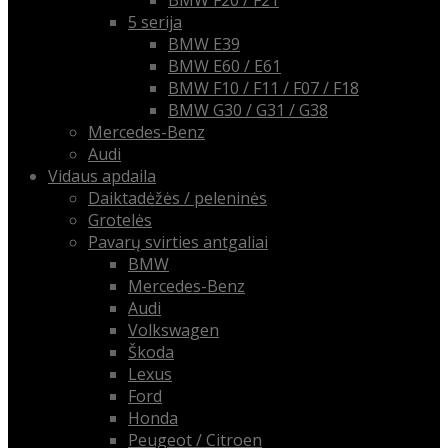
BMW F20 / F21
5 serija
BMW E39
BMW E60 / E61
BMW F10 / F11 / F07 / F18
BMW G30 / G31 / G38
Mercedes-Benz
Audi
Vidaus apdaila
Daiktadėžės / peleninės
Grotelės
Pavarų svirties antgaliai
BMW
Mercedes-Benz
Audi
Volkswagen
Škoda
Lexus
Ford
Honda
Peugeot / Citroen