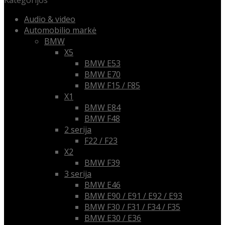
Kategorijos
Audio & video
Automobilio markė
BMW
X5
BMW E53
BMW E70
BMW F15 / F85
X1
BMW E84
BMW F48
2 serija
F22 / F23
X2
BMW F39
3 serija
BMW E46
BMW E90 / E91 / E92 / E93
BMW F30 / F31 / F34 / F35
BMW E30 / E36