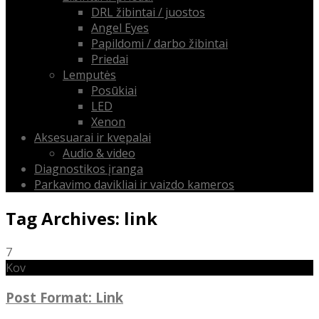
DRL žibintai / juostos
Angel Eyes
Papildomi / darbo žibintai
Priedai
Lemputės
Posūkiai
LED
Xenon
Aksesuarai ir kvepalai
Audio & video
Diagnostikos įranga
Parkavimo davikliai ir vaizdo kameros
Tag Archives: link
7
Kov
Post Format: Link