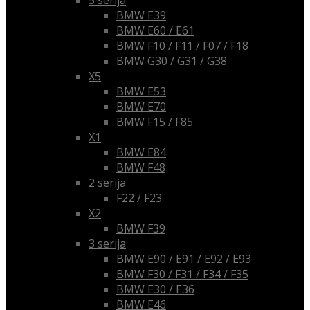
BMW E39
BMW E60 / E61
BMW F10 / F11 / F07 / F18
BMW G30 / G31 / G38
X5
BMW E53
BMW E70
BMW F15 / F85
X1
BMW E84
BMW F48
2 serija
F22 / F23
X2
BMW F39
3 serija
BMW E90 / E91 / E92 / E93
BMW F30 / F31 / F34 / F35
BMW E30 / E36
BMW E46