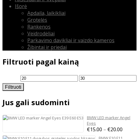
Išorė
Apdaila, laikikliai
Grotelės
Rankenos
Veidrodėliai
Parkavimo davikliai ir vaizdo kameros
Žibintai ir priedai
Filtruoti pagal kainą
Min
Maks
Filtruoti
kaina
kaina
Jus gali sudominti
BMW LED marker Angel
Eyes
Price
€
15.00
–
€
20.00
range:
BMW F10 F11