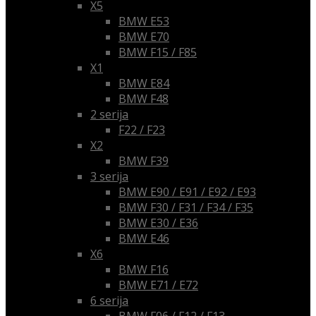
X5
BMW E53
BMW E70
BMW F15 / F85
X1
BMW E84
BMW F48
2 serija
F22 / F23
X2
BMW F39
3 serija
BMW E90 / E91 / E92 / E93
BMW F30 / F31 / F34 / F35
BMW E30 / E36
BMW E46
X6
BMW F16
BMW E71 / E72
6 serija