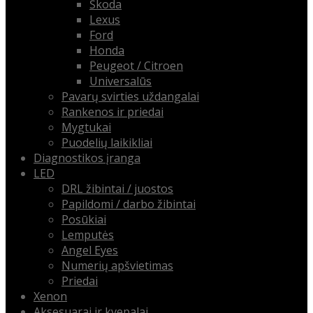
Škoda
Lexus
Ford
Honda
Peugeot / Citroen
Universalūs
Pavarų svirties uždangalai
Rankenos ir priedai
Mygtukai
Puodelių laikikliai
Diagnostikos įranga
LED
DRL žibintai / juostos
Papildomi / darbo žibintai
Posūkiai
Lemputės
Angel Eyes
Numerių apšvietimas
Priedai
Xenon
Aksesuarai ir kvepalai