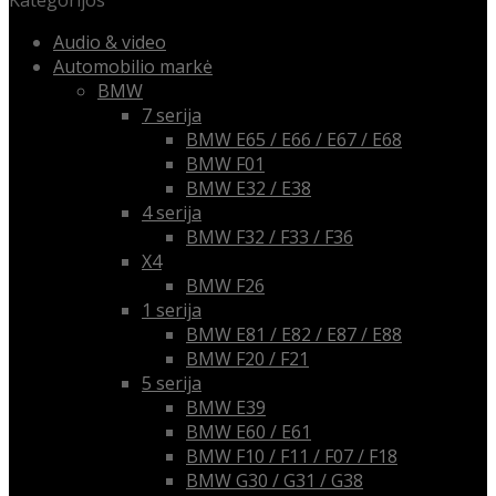
Kategorijos
Audio & video
Automobilio markė
BMW
7 serija
BMW E65 / E66 / E67 / E68
BMW F01
BMW E32 / E38
4 serija
BMW F32 / F33 / F36
X4
BMW F26
1 serija
BMW E81 / E82 / E87 / E88
BMW F20 / F21
5 serija
BMW E39
BMW E60 / E61
BMW F10 / F11 / F07 / F18
BMW G30 / G31 / G38