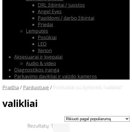
DRL žibintai / juostos
Angel Eyes
Papildomi / darbo žibintai
Priedai
Lemputės
Posūkiai
LED
Xenon
Aksesuarai ir kvepalai
Audio & video
Diagnostikos įranga
Parkavimo davikliai ir vaizdo kameros
Pradžia
/
Parduotuvė
/
Produktai su žymomis “valikliai”
valikliai
Rezultatų: 1