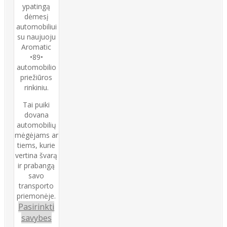
ypatingą
dėmesį
automobiliui
su naujuoju
Aromatic
•89•
automobilio
priežiūros
rinkiniu.
Tai puiki
dovana
automobilių
mėgėjams ar
tiems, kurie
vertina švarą
ir prabangą
savo
transporto
priemonėje.
Pasirinkti
This
savybes