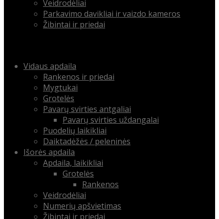
Veidrodėliai
Parkavimo davikliai ir vaizdo kameros
Žibintai ir priedai
Menu
Skip
Vidaus apdaila
to
Rankenos ir priedai
content
Mygtukai
Grotelės
Pavarų svirties antgaliai
Pavarų svirties uždangalai
Puodelių laikikliai
Daiktadėžės / peleninės
Išorės apdaila
Apdaila, laikikliai
Grotelės
Rankenos
Veidrodėliai
Numerių apšvietimas
Žibintai ir priedai