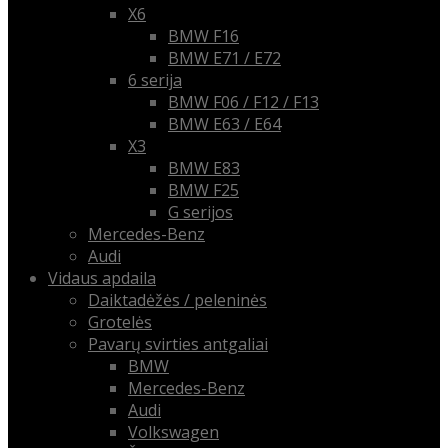
X6
BMW F16
BMW E71 / E72
6 serija
BMW F06 / F12 / F13
BMW E63 / E64
X3
BMW E83
BMW F25
G serijos
Mercedes-Benz
Audi
Vidaus apdaila
Daiktadėžės / peleninės
Grotelės
Pavarų svirties antgaliai
BMW
Mercedes-Benz
Audi
Volkswagen