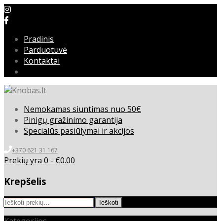
Pradinis
Parduotuvė
Kontaktai
Nemokamas siuntimas nuo 50€
Pinigų gražinimo garantija
Specialūs pasiūlymai ir akcijos
+370 621 31 167
Prekių yra 0 -
€
0.00
Krepšelis
Ieškoti:
Ieškoti