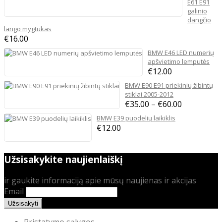
E61 E91
galinio
dangčio
lango mygtukas
€
16.00
BMW E46 LED numerių
apšvietimo lemputės
€
12.00
BMW E90 E91 priekinių žibintų
stiklai 2005-2012
Price
€
35.00
–
€
60.00
range:
BMW E39 puodelių laikiklis
€35.00
€
12.00
through
€60.00
Užsisakykite naujienlaiškį
ir gaukite informaciją apie mūsų naujienas ir akcijas
Email
Pristatymo sąlygos