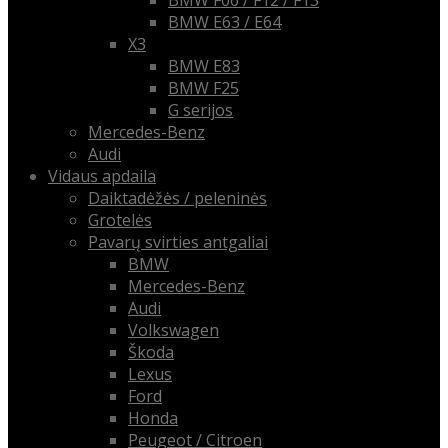
BMW F06 / F12 / F13
BMW E63 / E64
X3
BMW E83
BMW F25
G serijos
Mercedes-Benz
Audi
Vidaus apdaila
Daiktadėžės / peleninės
Grotelės
Pavarų svirties antgaliai
BMW
Mercedes-Benz
Audi
Volkswagen
Škoda
Lexus
Ford
Honda
Peugeot / Citroen