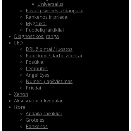
Universalūs
Pavarų svirties uždangalai
Rankenos ir priedai
Mygtukai
Puodelių laikikliai
Diagnostikos įranga
LED
DRL žibintai / juostos
Papildomi / darbo žibintai
Posūkiai
Lemputės
Angel Eyes
Numerių apšvietimas
Priedai
Xenon
Aksesuarai ir kvepalai
Išorė
Apdaila, laikikliai
Grotelės
Rankenos