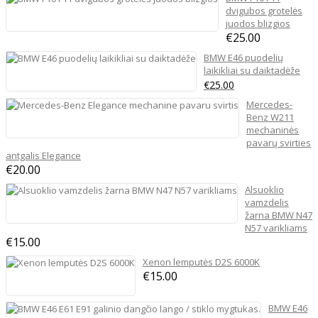
€15.00
dvigubos grotelės
throug
juodos blizgios
€
25.00
€20.00
BMW E46 puodelių
laikikliai su daiktadėže
Original
Current
€
25.00
price
price
Mercedes-
was:
is:
Benz W211
€30.00.
€25.00.
mechaninės
pavarų svirties
antgalis Elegance
€
20.00
Alsuoklio
vamzdelis
žarna BMW N47
N57 varikliams
€
15.00
Xenon lemputės D2S 6000K
€
15.00
BMW E46