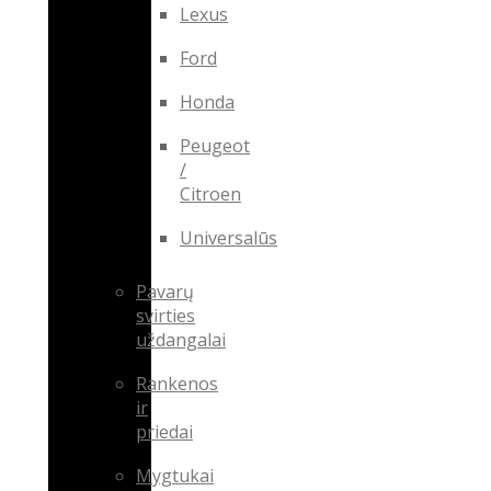
Lexus
Ford
Honda
Peugeot
/
Citroen
Universalūs
Pavarų
svirties
uždangalai
Rankenos
ir
priedai
Mygtukai