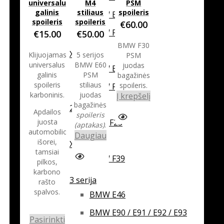
universalus
M4
PSM
galinis
stiliaus
spoileris
BMW E70
spoileris
spoileris
€
60.00
BMW F15 / F85
€
15.00
€
50.00
BMW F30
X1
Klijuojamas
5 serijos
PSM
universalus
BMW E60
juodas
BMW E84
galinis
PSM
bagažinės
spoileris
stiliaus
spoileris.
BMW F48
karboninis.
juodas
Į krepšelį
bagažinės
2 serija
Apdailos
spoileris
juosta
F22 / F23
(aptakas)
.
automobilio
Daugiau
išorei,
X2
tamsiai
BMW F39
pilkos,
karbono
3 serija
rašto
spalvos.
BMW E46
BMW E90 / E91 / E92 / E93
Pasirinkti