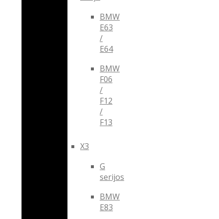
BMW
E63
/
E64
BMW
F06
/
F12
/
F13
X3
G
serijos
BMW
E83