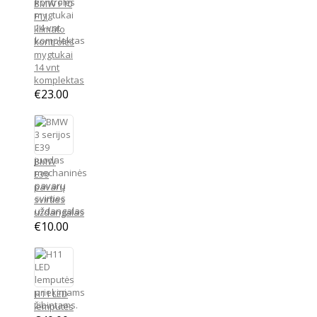
BMW F10
F11
klimato
kontrolės
mygtukai
14 vnt
komplektas
€
23.00
BMW
E39
pavarų
svirties
uždangalas
€
10.00
H11 LED
lemputės