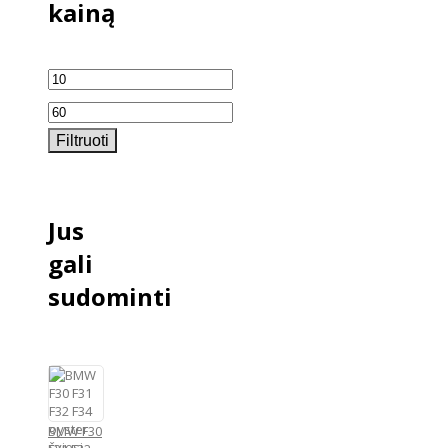
kainą
Min
kaina
Maks
Filtruoti
kaina
Jus
gali
sudominti
BMW F30