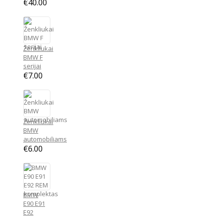
€
40.00
Ženkliukai
BMW F
serijai
€
7.00
Ženkliukai
BMW
automobiliams
€
6.00
BMW
E90 E91
E92