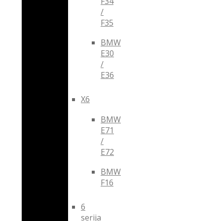
F34
/
F35
BMW
E30
/
E36
X6
BMW
E71
/
E72
BMW
F16
6
serija