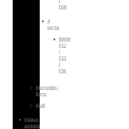
/
E68
4
serija
BMW
F32
/
F33
/
F36
Mercedes-
Benz
Audi
Vidaus
apdaila