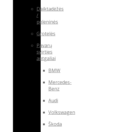
Daiktadėžės
/
peleninės
Grotelės
Pavarų
svirties
antgaliai
BMW
Mercedes-
Benz
Audi
Volkswagen
Škoda