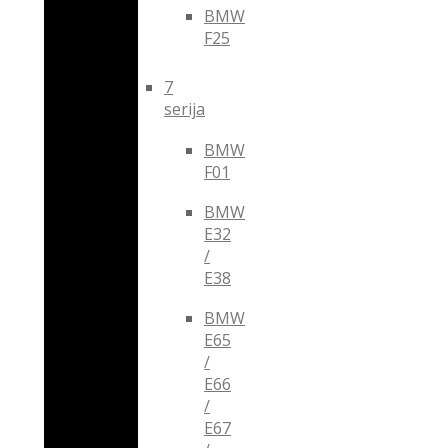
BMW
F25
7
serija
BMW
F01
BMW
E32
/
E38
BMW
E65
/
E66
/
E67