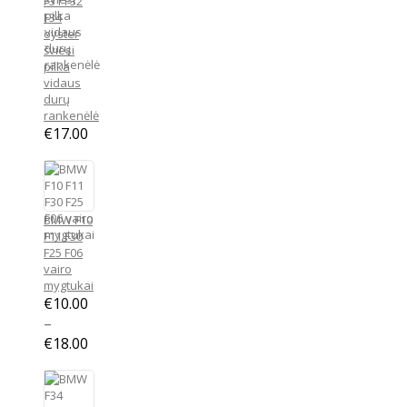
F31 F32
F34
oyster
šviesi
pilka
vidaus
durų
rankenėlė
€
17.00
BMW F10
F11 F30
F25 F06
vairo
mygtukai
€
10.00
–
Price
€
18.00
range:
€10.00
through