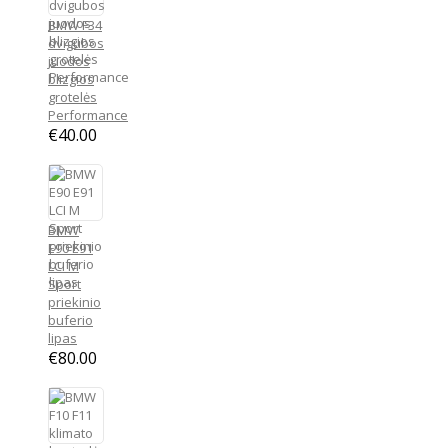
€18.00
BMW F34
dvigubos
juodos
blizgios
grotelės
Performance
€
40.00
BMW
E90 E91
LCI M
Sport
priekinio
buferio
lipas
€
80.00