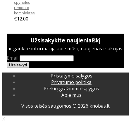
spynelės
remonto
komplektas
€
12.00
Užsisakykite naujienlaiškį
ir gaukite informaciją apie mūsų naujienas ir akcijas
Email
Pristatymo sąlygos
Privatumo politika
Prekių grąžinimo sąlygos
Apie mus
Visos teisės saugomos © 2026
knobas.lt
X