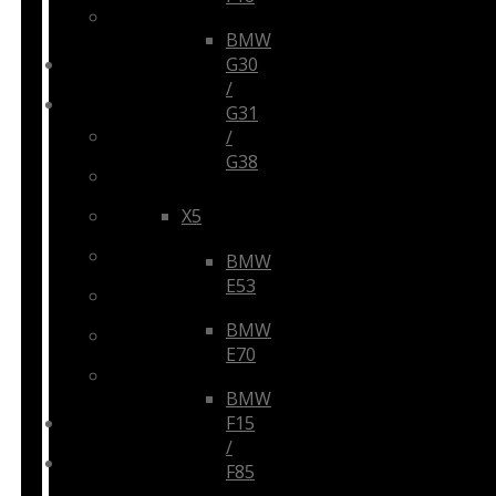
Puodelių laikikliai
BMW
G30
Diagnostikos įranga
/
LED
G31
DRL žibintai / juostos
/
G38
Papildomi / darbo žibintai
X5
Posūkiai
Lemputės
BMW
E53
Angel Eyes
BMW
Numerių apšvietimas
E70
Priedai
BMW
F15
Xenon
/
Aksesuarai ir kvepalai
F85