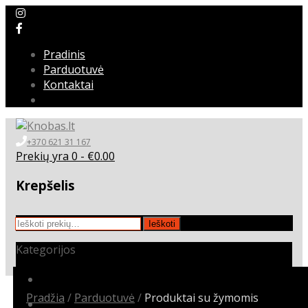
Pradinis
Parduotuvė
Kontaktai
+370 621 31 167
Prekių yra 0 -
€
0.00
Krepšelis
Ieškoti:
Ieškoti
Kategorijos
Audio & video
Pradžia
/
Parduotuvė
/
Produktai su žymomis
Automobilio markė