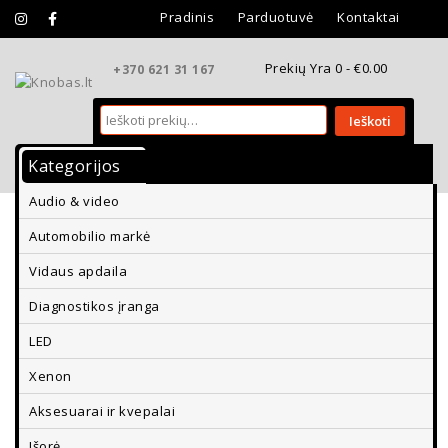
Pradinis
Parduotuvė
Kontaktai
Prekių Yra 0 -
€
0.00
+370 621 31 167
Ieškoti
Kategorijos
Vidaus Apdaila
Išorės Apdaila
Audio & video
Aksesuarai Ir Kvepalai
Diagnostikos Įranga
Automobilio markė
Parkavimo Davikliai Ir Vaizdo Kameros
Vidaus apdaila
Diagnostikos įranga
LED
Xenon
Aksesuarai ir kvepalai
Išorė