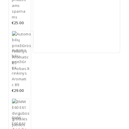
pildyti
ams
Dūmų
sparna
žarna
ms
Instrukcija
€
25.00
Daugiau
Automo
bilių
priežiūr
os
rinkinys
Aromati
c 89
€
29.00
BMW
E60 E61