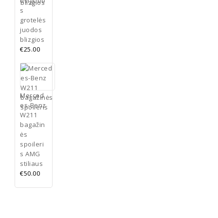
dvigubo
s
grotelės
juodos
blizgios
€
25.00
Merced
es-Benz
W211
bagažin
ės
spoileri
s AMG
stiliaus
€
50.00