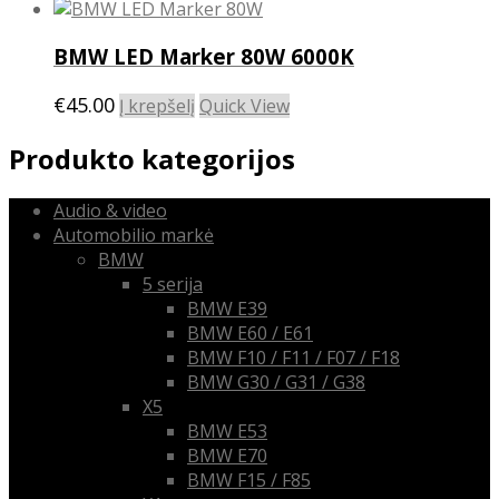
BMW LED Marker 80W 6000K
€
45.00
Į krepšelį
Quick View
Produkto kategorijos
Audio & video
Automobilio markė
BMW
5 serija
BMW E39
BMW E60 / E61
BMW F10 / F11 / F07 / F18
BMW G30 / G31 / G38
X5
BMW E53
BMW E70
BMW F15 / F85