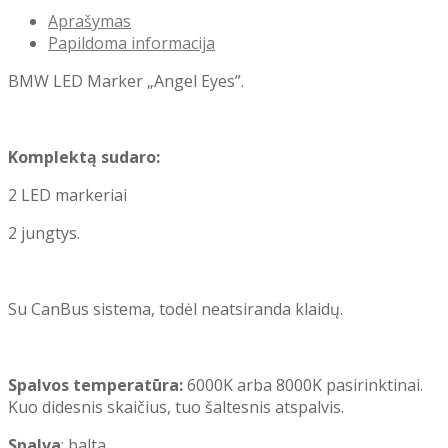
marker
Aprašymas
Angel
Papildoma informacija
Eyes
BMW LED Marker „Angel Eyes”.
Komplektą sudaro:
2 LED markeriai
2 jungtys.
Su CanBus sistema, todėl neatsiranda klaidų.
Spalvos temperatūra:
6000K arba 8000K pasirinktinai.
Kuo didesnis skaičius, tuo šaltesnis atspalvis.
Spalva
: balta.