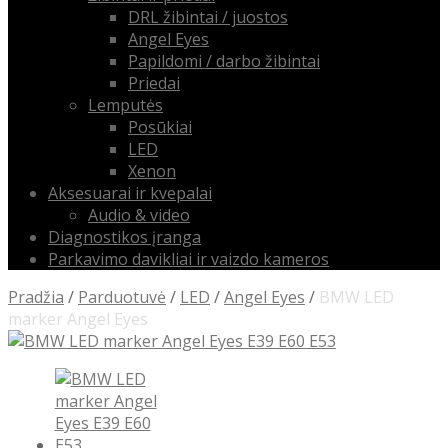
DRL žibintai / juostos
Angel Eyes
Papildomi / darbo žibintai
Priedai
Lemputės
Posūkiai
LED
Xenon
Aksesuarai ir kvepalai
Audio & video
Diagnostikos įranga
Parkavimo davikliai ir vaizdo kameros
Pradžia
/
Parduotuvė
/
LED
/
Angel Eyes
/
BMW LED
marker Angel Eyes