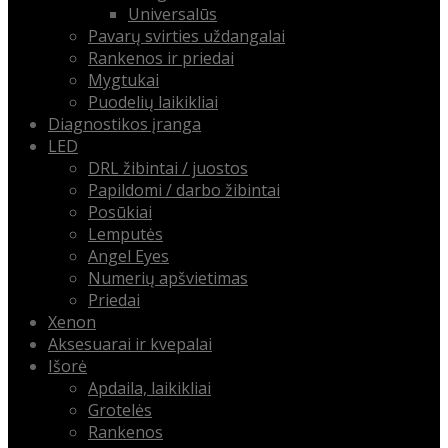
Universalūs
Pavarų svirties uždangalai
Rankenos ir priedai
Mygtukai
Puodelių laikikliai
Diagnostikos įranga
LED
DRL žibintai / juostos
Papildomi / darbo žibintai
Posūkiai
Lemputės
Angel Eyes
Numerių apšvietimas
Priedai
Xenon
Aksesuarai ir kvepalai
Išorė
Apdaila, laikikliai
Grotelės
Rankenos