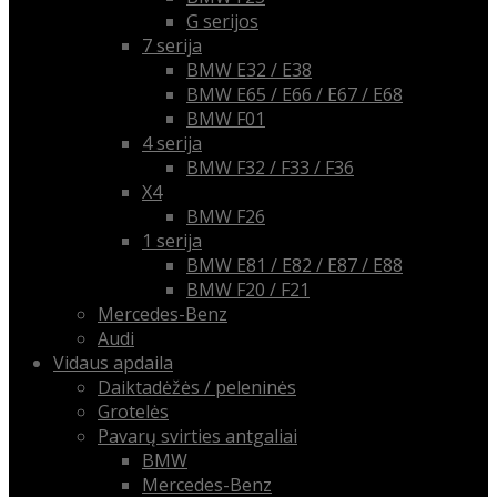
G serijos
7 serija
BMW E32 / E38
BMW E65 / E66 / E67 / E68
BMW F01
4 serija
BMW F32 / F33 / F36
X4
BMW F26
1 serija
BMW E81 / E82 / E87 / E88
BMW F20 / F21
Mercedes-Benz
Audi
Vidaus apdaila
Daiktadėžės / peleninės
Grotelės
Pavarų svirties antgaliai
BMW
Mercedes-Benz