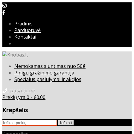
Pradinis
Parduotuvė
Kontaktai
Nemokamas siuntimas nuo 50€
Pinigų gražinimo garantija
Specialūs pasiūlymai ir akcijos
+370 621 31 167
Prekių yra 0 -
€
0.00
Krepšelis
Ieškoti:
Ieškoti