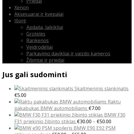
Priedai
Xenon
Aksesuarai ir kvepalai
Išorė
Apdaila, laikikliai
Grotelės
Rankenos
Veidrodėliai
Parkavimo davikliai ir vaizdo kameros
Žibintai ir priedai
Jus gali sudominti
Skaitmeninis slankmatis
€
5.00
Raktų
pakabukas BMW automobiliams
€
7.00
BMW F30
Price
F31 priekinio žibinto stiklas
€
30.00
–
€
50.00
range:
BMW E90 E92 PSM