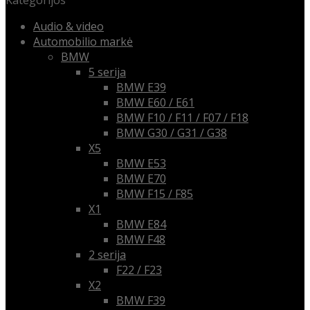
Kategorijos
Audio & video
Automobilio markė
BMW
5 serija
BMW E39
BMW E60 / E61
BMW F10 / F11 / F07 / F18
BMW G30 / G31 / G38
X5
BMW E53
BMW E70
BMW F15 / F85
X1
BMW E84
BMW F48
2 serija
F22 / F23
X2
BMW F39