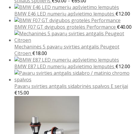
Price
€30.00
stiliaus spoileris
€
50.00
–
€
65.00
range:
through
€50.00
€50.00
BMW E46 LED numerių apšvietimo lemputės
€
12.00
through
€65.00
BMW F07 GT dvigubos grotelės Performance
€
40.00
Mechaninės 5 pavarų svirties antgalis Peugeot
Citroen
€
18.00
BMW E87 LED numerių apšvietimo lemputės
€
12.00
Pavarų svirties antgalis sidabrinės spalvos E serijai
€
15.00