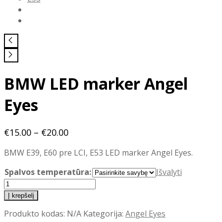
BMW LED marker Angel
Eyes
Price
€
15.00
–
€
20.00
range:
BMW E39, E60 pre LCI, E53 LED marker Angel Eyes.
€15.00
through
Spalvos temperatūra:
Išvalyti
€20.00
produkto
kiekis:
Į krepšelį
BMW
Produkto kodas:
N/A
Kategorija:
Angel Eyes
LED