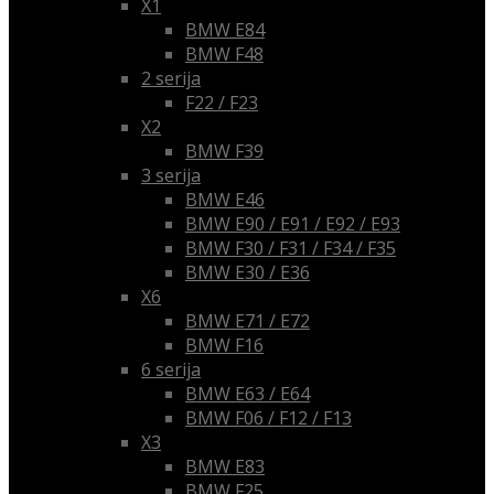
X1
BMW E84
BMW F48
2 serija
F22 / F23
X2
BMW F39
3 serija
BMW E46
BMW E90 / E91 / E92 / E93
BMW F30 / F31 / F34 / F35
BMW E30 / E36
X6
BMW E71 / E72
BMW F16
6 serija
BMW E63 / E64
BMW F06 / F12 / F13
X3
BMW E83
BMW F25