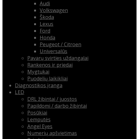
Audi
Volkswagen
Škoda
Lexus
Ford
Honda
Peugeot / Citroen
Universalūs
Pavarų svirties uždangalai
Rankenos ir priedai
Mygtukai
Puodelių laikikliai
Diagnostikos įranga
LED
DRL žibintai / juostos
Papildomi / darbo žibintai
Posūkiai
Lemputės
Angel Eyes
Numerių apšvietimas