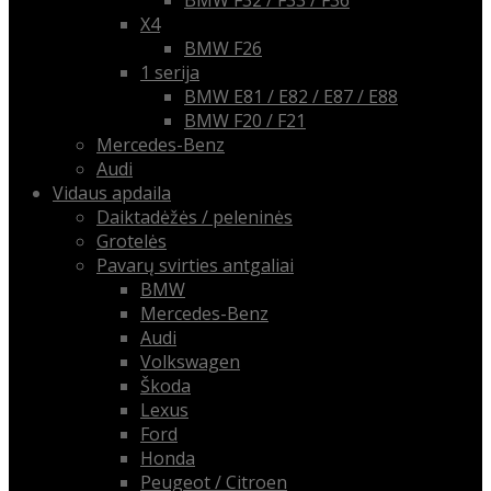
BMW F32 / F33 / F36
X4
BMW F26
1 serija
BMW E81 / E82 / E87 / E88
BMW F20 / F21
Mercedes-Benz
Audi
Vidaus apdaila
Daiktadėžės / peleninės
Grotelės
Pavarų svirties antgaliai
BMW
Mercedes-Benz
Audi
Volkswagen
Škoda
Lexus
Ford
Honda
Peugeot / Citroen