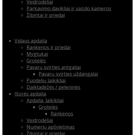
Veidrodėliai
Parkavimo davikliai ir vaizdo kameros
Žibintai ir priedai
Menu
Skip
Vidaus apdaila
to
Rankenos ir priedai
content
Mygtukai
Grotelės
Pavarų svirties antgaliai
Pavarų svirties uždangalai
Puodelių laikikliai
Daiktadėžės / peleninės
Išorės apdaila
Apdaila, laikikliai
Grotelės
Rankenos
Veidrodėliai
Numerių apšvietimas
Žibintai ir priedai