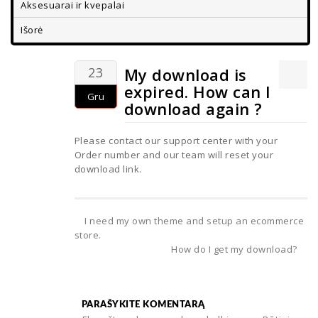
Aksesuarai ir kvepalai
Išorė
23
My download is
expired. How can I
Gru
download again ?
Please contact our support center with your
Order number and our team will reset your
download link.
I need my own theme and setup an ecommerce
store.
How do I get my download?
PARAŠYKITE KOMENTARĄ