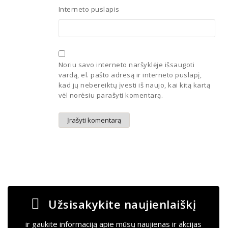
Interneto puslapis
Noriu savo interneto naršyklėje išsaugoti
vardą, el. pašto adresą ir interneto puslapį,
kad jų nebereiktų įvesti iš naujo, kai kitą kartą
vėl norėsiu parašyti komentarą.
Užsisakykite naujienlaiškį
ir gaukite informaciją apie mūsų naujienas ir akcijas