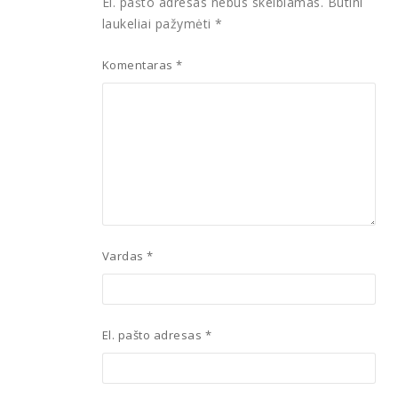
El. pašto adresas nebus skelbiamas.
Būtini
laukeliai pažymėti
*
Komentaras
*
Vardas
*
El. pašto adresas
*