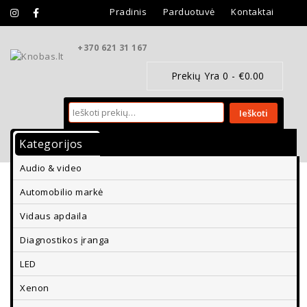
Pradinis
Parduotuvė
Kontaktai
+370 621 31 167
Prekių Yra 0 -
€
0.00
Ieškoti
Kategorijos
Vidaus Apdaila
Išorės Apdaila
Audio & video
Aksesuarai Ir Kvepalai
Diagnostikos Įranga
Automobilio markė
Parkavimo Davikliai Ir Vaizdo Kameros
Vidaus apdaila
Diagnostikos įranga
LED
Xenon