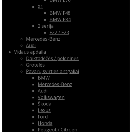
BMW E70
X1
BMW F48
BMW E84
2 serija
F22 / F23
Mercedes-Benz
Audi
Vidaus apdaila
Daiktadėžės / peleninės
Grotelės
Pavarų svirties antgaliai
BMW
Mercedes-Benz
Audi
Volkswagen
Škoda
Lexus
Ford
Honda
Peugeot / Citroen