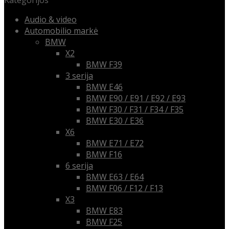
Kategorijos
Audio & video
Automobilio markė
BMW
X2
BMW F39
3 serija
BMW E46
BMW E90 / E91 / E92 / E93
BMW F30 / F31 / F34 / F35
BMW E30 / E36
X6
BMW E71 / E72
BMW F16
6 serija
BMW E63 / E64
BMW F06 / F12 / F13
X3
BMW E83
BMW F25