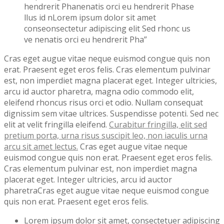
hendrerit Phanenatis orci eu hendrerit Phase
llus id nLorem ipsum dolor sit amet
conseonsectetur adipiscing elit Sed rhonc us
ve nenatis orci eu hendrerit Pha”
Cras eget augue vitae neque euismod congue quis non
erat. Praesent eget eros felis. Cras elementum pulvinar
est, non imperdiet magna placerat eget. Integer ultricies,
arcu id auctor pharetra, magna odio commodo elit,
eleifend rhoncus risus orci et odio. Nullam consequat
dignissim sem vitae ultrices. Suspendisse potenti. Sed nec
elit at velit fringilla eleifend.
Curabitur fringilla, elit sed
pretium porta, urna risus suscipit leo, non iaculis urna
arcu sit amet lectus.
Cras eget augue vitae neque
euismod congue quis non erat. Praesent eget eros felis.
Cras elementum pulvinar est, non imperdiet magna
placerat eget. Integer ultricies, arcu id auctor
pharetraCras eget augue vitae neque euismod congue
quis non erat. Praesent eget eros felis.
Lorem ipsum dolor sit amet, consectetuer adipiscing