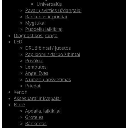
Universalūs
Pavarų svirties uždangalai
Rankenos ir priedai
Mygtukai
Puodelių laikikliai
Diagnostikos įranga
LED
DRL žibintai / juostos
Papildomi / darbo žibintai
Posūkiai
Lemputės
Angel Eyes
Numerių apšvietimas
Priedai
Xenon
Aksesuarai ir kvepalai
Išorė
Apdaila, laikikliai
Grotelės
Rankenos