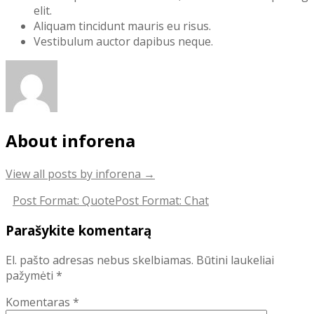
elit.
Aliquam tincidunt mauris eu risus.
Vestibulum auctor dapibus neque.
About inforena
View all posts by inforena
→
Post
Post Format: Quote
Post Format: Chat
navigation
Parašykite komentarą
El. pašto adresas nebus skelbiamas.
Būtini laukeliai
pažymėti
*
Komentaras
*