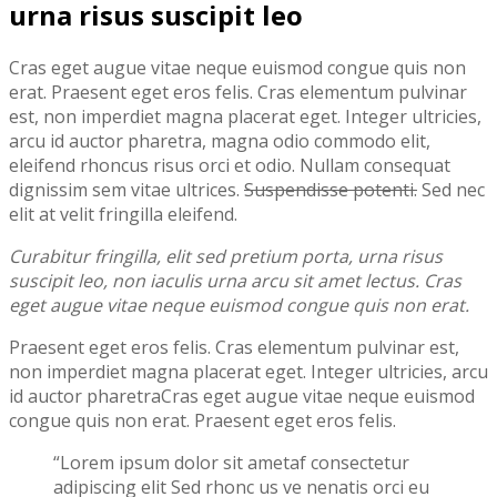
urna risus suscipit leo
Cras eget augue vitae neque euismod congue quis non
erat. Praesent eget eros felis. Cras elementum pulvinar
est, non imperdiet magna placerat eget. Integer ultricies,
arcu id auctor pharetra, magna odio commodo elit,
eleifend rhoncus risus orci et odio. Nullam consequat
dignissim sem vitae ultrices.
Suspendisse potenti.
Sed nec
elit at velit fringilla eleifend.
Curabitur fringilla, elit sed pretium porta, urna risus
suscipit leo, non iaculis urna arcu sit amet lectus. Cras
eget augue vitae neque euismod congue quis non erat.
Praesent eget eros felis. Cras elementum pulvinar est,
non imperdiet magna placerat eget. Integer ultricies, arcu
id auctor pharetraCras eget augue vitae neque euismod
congue quis non erat. Praesent eget eros felis.
“Lorem ipsum dolor sit ametaf consectetur
adipiscing elit Sed rhonc us ve nenatis orci eu