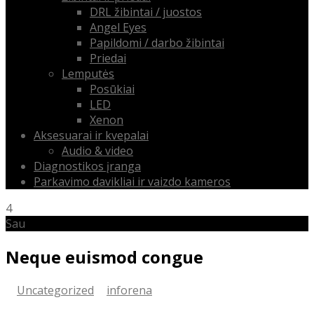
DRL žibintai / juostos
Angel Eyes
Papildomi / darbo žibintai
Priedai
Lemputės
Posūkiai
LED
Xenon
Aksesuarai ir kvepalai
Audio & video
Diagnostikos įranga
Parkavimo davikliai ir vaizdo kameros
4
Sau
Neque euismod congue
Uncategorized
inforena