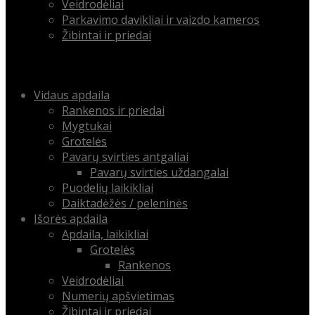
Veidrodėliai
Parkavimo davikliai ir vaizdo kameros
Žibintai ir priedai
Menu
Skip
Vidaus apdaila
to
Rankenos ir priedai
content
Mygtukai
Grotelės
Pavarų svirties antgaliai
Pavarų svirties uždangalai
Puodelių laikikliai
Daiktadėžės / peleninės
Išorės apdaila
Apdaila, laikikliai
Grotelės
Rankenos
Veidrodėliai
Numerių apšvietimas
Žibintai ir priedai