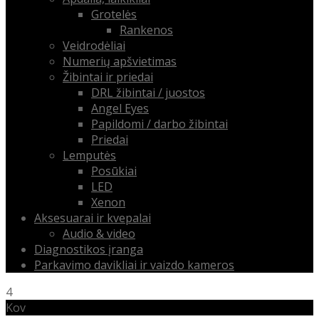
Grotelės
Rankenos
Veidrodėliai
Numerių apšvietimas
Žibintai ir priedai
DRL žibintai / juostos
Angel Eyes
Papildomi / darbo žibintai
Priedai
Lemputės
Posūkiai
LED
Xenon
Aksesuarai ir kvepalai
Audio & video
Diagnostikos įranga
Parkavimo davikliai ir vaizdo kameros
4
Kov