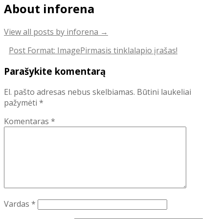
About inforena
View all posts by inforena
→
Post
Post Format: Image
Pirmasis tinklalapio įrašas!
navigation
Parašykite komentarą
El. pašto adresas nebus skelbiamas.
Būtini laukeliai
pažymėti
*
Komentaras
*
Vardas
*