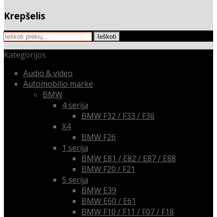
Krepšelis
Ieškoti:
Ieškoti
Kategorijos
Audio & video
Automobilio markė
BMW
4 serija
BMW F32 / F33 / F36
X4
BMW F26
1 serija
BMW E81 / E82 / E87 / E88
BMW F20 / F21
5 serija
BMW E39
BMW E60 / E61
BMW F10 / F11 / F07 / F18