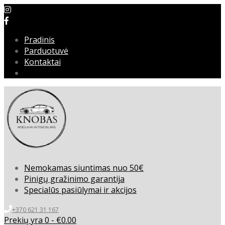
Pradinis
Parduotuvė
Kontaktai
Nemokamas siuntimas nuo 50€
Pinigų gražinimo garantija
Specialūs pasiūlymai ir akcijos
+370 621 31 167
Prekių yra 0 -
€
0.00