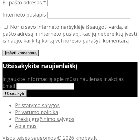
El. pašto adresas
*
Interneto puslapis
Noriu savo interneto naršyklėje išsaugoti vardą, el.
pašto adresą ir interneto puslapį, kad jų nebereiktų įvesti
iš naujo, kai kitą kartą vėl norėsiu parašyti komentarą.
Užsisakykite naujienlaiškį
ir gaukite informaciją apie mūsų naujienas ir akcijas
Email
Pristatymo sąlygos
Privatumo politika
Prekių grąžinimo sąlygos
Apie mus
Visos teisės saugomos © 2026
knobas.lt