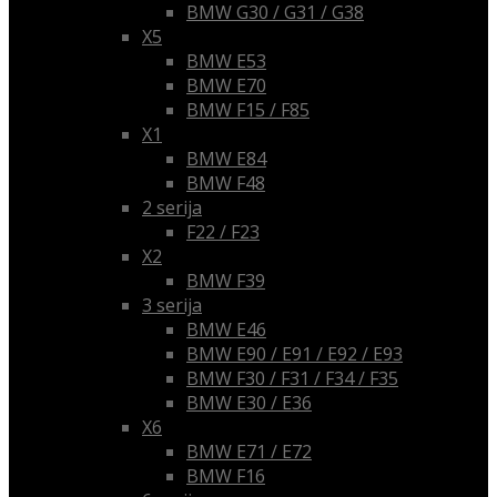
BMW G30 / G31 / G38
X5
BMW E53
BMW E70
BMW F15 / F85
X1
BMW E84
BMW F48
2 serija
F22 / F23
X2
BMW F39
3 serija
BMW E46
BMW E90 / E91 / E92 / E93
BMW F30 / F31 / F34 / F35
BMW E30 / E36
X6
BMW E71 / E72
BMW F16