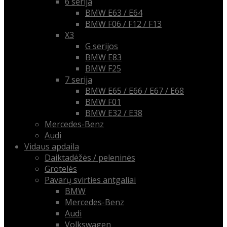
6 serija
BMW E63 / E64
BMW F06 / F12 / F13
X3
G serijos
BMW E83
BMW F25
7 serija
BMW E65 / E66 / E67 / E68
BMW F01
BMW E32 / E38
Mercedes-Benz
Audi
Vidaus apdaila
Daiktadėžės / peleninės
Grotelės
Pavarų svirties antgaliai
BMW
Mercedes-Benz
Audi
Volkswagen