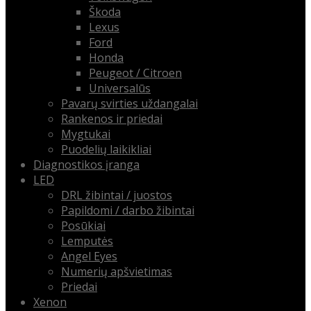
Škoda
Lexus
Ford
Honda
Peugeot / Citroen
Universalūs
Pavarų svirties uždangalai
Rankenos ir priedai
Mygtukai
Puodelių laikikliai
Diagnostikos įranga
LED
DRL žibintai / juostos
Papildomi / darbo žibintai
Posūkiai
Lemputės
Angel Eyes
Numerių apšvietimas
Priedai
Xenon