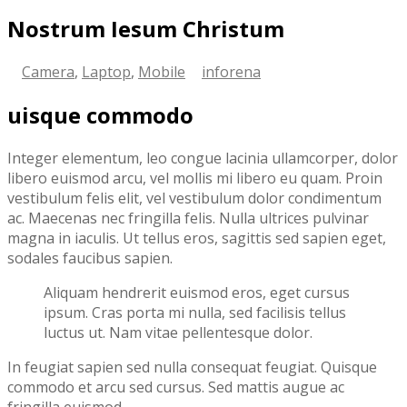
Nostrum Iesum Christum
Camera
,
Laptop
,
Mobile
inforena
uisque commodo
Integer elementum, leo congue lacinia ullamcorper, dolor
libero euismod arcu, vel mollis mi libero eu quam. Proin
vestibulum felis elit, vel vestibulum dolor condimentum
ac. Maecenas nec fringilla felis. Nulla ultrices pulvinar
magna in iaculis. Ut tellus eros, sagittis sed sapien eget,
sodales faucibus sapien.
Aliquam hendrerit euismod eros, eget cursus
ipsum. Cras porta mi nulla, sed facilisis tellus
luctus ut. Nam vitae pellentesque dolor.
In feugiat sapien sed nulla consequat feugiat. Quisque
commodo et arcu sed cursus. Sed mattis augue ac
fringilla euismod.