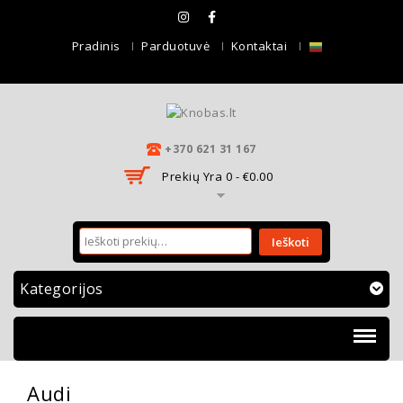
Pradinis
Parduotuvė
Kontaktai
+370 621 31 167
Prekių Yra 0 -
€
0.00
Ieškoti
Kategorijos
MENU
Audi