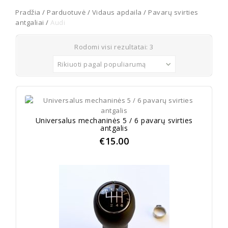
Pradžia
/
Parduotuvė
/
Vidaus apdaila
/
Pavarų svirties
antgaliai
/
Audi
Rodomi visi rezultatai: 3
Rikiuoti pagal populiarumą
Universalus mechaninės 5 / 6 pavarų svirties
antgalis
€
15.00