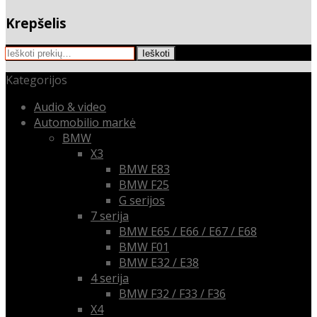
Krepšelis
Ieškoti:
Ieškoti
Kategorijos
Audio & video
Automobilio markė
BMW
X3
BMW E83
BMW F25
G serijos
7 serija
BMW E65 / E66 / E67 / E68
BMW F01
BMW E32 / E38
4 serija
BMW F32 / F33 / F36
X4