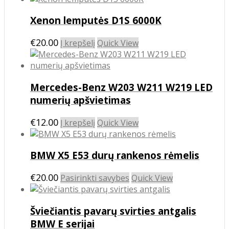
has
Xenon lemputės D1S 6000K
multiple
variants.
€
20.00
The
Į krepšelį
Quick View
options
may
be
Mercedes-Benz W203 W211 W219 LED
chosen
on
numerių apšvietimas
the
product
€
12.00
Į krepšelį
Quick View
page
BMW X5 E53 durų rankenos rėmelis
This
€
20.00
Pasirinkti savybes
Quick View
product
has
Šviečiantis pavarų svirties antgalis
multiple
variants.
BMW E serijai