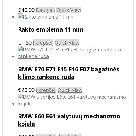
page
€
40.00
Daugiau
Quick View
Rakto emblema 11 mm
€
1.50
Į krepšelį
Quick View
BMW E70 E71 F15 F16 F07 bagažinės
kilimo rankena ruda
€
20.00
Į krepšelį
Quick View
BMW E60 E61 valytuvų mechanizmo
kojelė