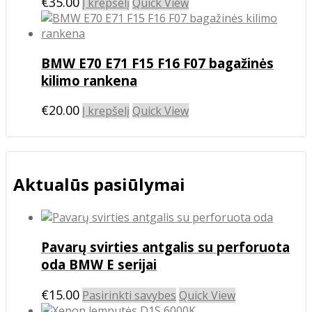
€
35.00
Į krepšelį
Quick View
BMW E70 E71 F15 F16 F07 bagažinės
kilimo rankena
€
20.00
Į krepšelį
Quick View
Aktualūs pasiūlymai
Pavarų svirties antgalis su perforuota
oda BMW E serijai
This
€
15.00
Pasirinkti savybes
Quick View
product