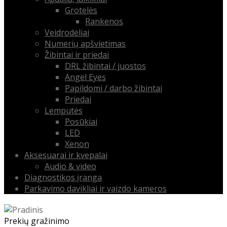
Grotelės
Rankenos
Veidrodėliai
Numerių apšvietimas
Žibintai ir priedai
DRL žibintai / juostos
Angel Eyes
Papildomi / darbo žibintai
Priedai
Lemputės
Posūkiai
LED
Xenon
Aksesuarai ir kvepalai
Audio & video
Diagnostikos įranga
Parkavimo davikliai ir vaizdo kameros
Prekių gražinimo