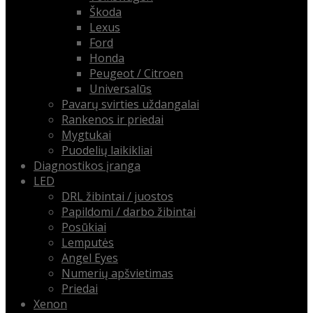
Škoda
Lexus
Ford
Honda
Peugeot / Citroen
Universalūs
Pavarų svirties uždangalai
Rankenos ir priedai
Mygtukai
Puodelių laikikliai
Diagnostikos įranga
LED
DRL žibintai / juostos
Papildomi / darbo žibintai
Posūkiai
Lemputės
Angel Eyes
Numerių apšvietimas
Priedai
Xenon