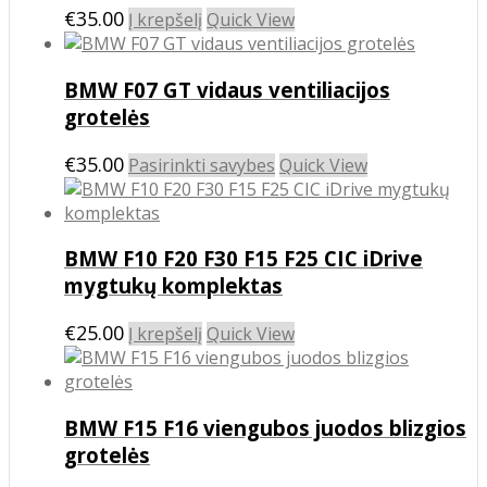
€
35.00
Į krepšelį
Quick View
BMW F07 GT vidaus ventiliacijos
grotelės
This
€
35.00
Pasirinkti savybes
Quick View
product
has
multiple
BMW F10 F20 F30 F15 F25 CIC iDrive
variants.
The
mygtukų komplektas
options
may
€
25.00
Į krepšelį
Quick View
be
chosen
on
the
BMW F15 F16 viengubos juodos blizgios
product
grotelės
page