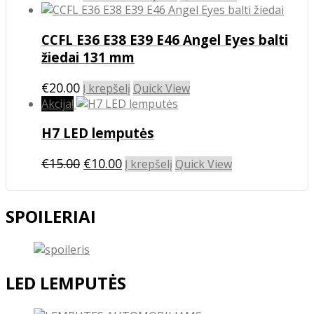
product
has
CCFL E36 E38 E39 E46 Angel Eyes balti
multiple
variants.
žiedai 131 mm
The
options
€
20.00
Į krepšelį
Quick View
may
Akcija!
be
chosen
H7 LED lemputės
on
Original
Current
the
€
15.00
€
10.00
Į krepšelį
Quick View
product
price
price
page
was:
is:
SPOILERIAI
€15.00.
€10.00.
LED LEMPUTĖS