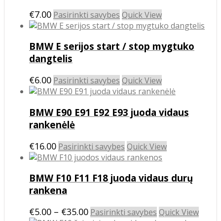
page
options
may
This
€
7.00
Pasirinkti savybes
Quick View
be
product
chosen
has
on
BMW E serijos start / stop mygtuko
multiple
the
variants.
dangtelis
product
The
page
options
This
€
6.00
Pasirinkti savybes
Quick View
may
product
be
has
chosen
BMW E90 E91 E92 E93 juoda vidaus
multiple
on
variants.
rankenėlė
the
The
product
options
This
€
16.00
Pasirinkti savybes
Quick View
page
may
product
be
has
chosen
BMW F10 F11 F18 juoda vidaus durų
multiple
on
variants.
rankena
the
The
product
options
Price
This
€
5.00
–
€
35.00
Pasirinkti savybes
Quick View
page
may