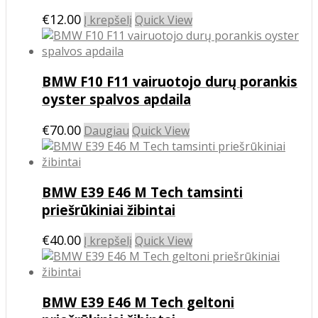
€
12.00
Į krepšelį
Quick View
BMW F10 F11 vairuotojo durų porankis
oyster spalvos apdaila
€
70.00
Daugiau
Quick View
BMW E39 E46 M Tech tamsinti
priešrūkiniai žibintai
€
40.00
Į krepšelį
Quick View
BMW E39 E46 M Tech geltoni