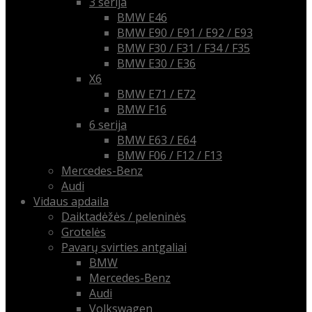
3 serija
BMW E46
BMW E90 / E91 / E92 / E93
BMW F30 / F31 / F34 / F35
BMW E30 / E36
X6
BMW E71 / E72
BMW F16
6 serija
BMW E63 / E64
BMW F06 / F12 / F13
Mercedes-Benz
Audi
Vidaus apdaila
Daiktadėžės / peleninės
Grotelės
Pavarų svirties antgaliai
BMW
Mercedes-Benz
Audi
Volkswagen