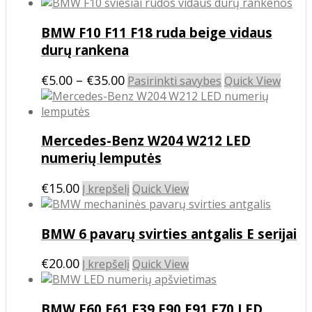
product
range:
be
has
€5.00
chosen
BMW F10 F11 F18 ruda beige vidaus
multiple
through
on
variants.
durų rankena
€35.00
the
The
product
options
Price
This
€
5.00
–
€
35.00
Pasirinkti savybes
Quick View
page
may
product
range:
be
has
€5.00
chosen
multiple
through
on
Mercedes-Benz W204 W212 LED
variants.
€35.00
the
The
numerių lemputės
product
options
page
may
€
15.00
Į krepšelį
Quick View
be
chosen
on
BMW 6 pavarų svirties antgalis E serijai
the
product
€
20.00
Į krepšelį
Quick View
page
BMW E60 E61 E39 E90 E91 E70 LED