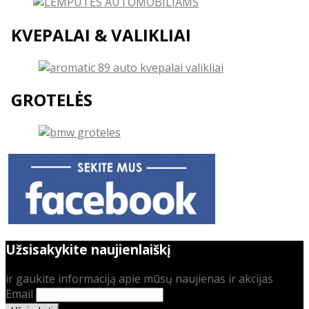
KVEPALAI & VALIKLIAI
GROTELĖS
Užsisakykite naujienlaiškį
ir gaukite informaciją apie mūsų naujienas ir akcijas
Email