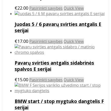
The
options
This
€
22.00
Pasirinkti savybes
Quick View
may
product
be
has
chosen
Juodas 5 / 6 pavarų svirties antgalis E
multiple
on
variants.
serijai
the
The
product
options
This
€
17.00
Pasirinkti savybes
Quick View
page
may
product
be
has
chosen
multiple
on
Pavarų svirties antgalis sidabrinės
variants.
the
The
spalvos E serijai
product
options
page
may
This
€
15.00
Pasirinkti savybes
Quick View
be
product
chosen
has
on
multiple
the
BMW start / stop mygtuko dangtelis F
variants.
product
The
serijai