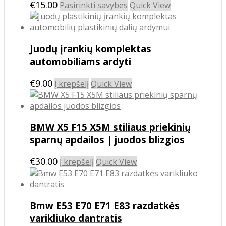
This
€
15.00
Pasirinkti savybes
Quick View
product
has
multiple
Juodų įrankių komplektas
variants.
The
automobiliams ardyti
options
may
€
9.00
Į krepšelį
Quick View
be
chosen
on
the
BMW X5 F15 X5M stiliaus priekinių
product
sparnų apdailos | juodos blizgios
page
€
30.00
Į krepšelį
Quick View
Bmw E53 E70 E71 E83 razdatkės
varikliuko dantratis