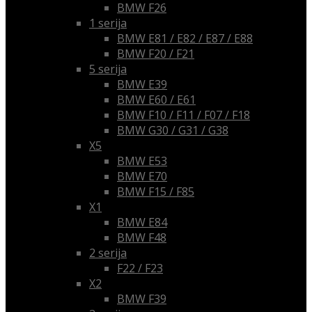
BMW F26
1 serija
BMW E81 / E82 / E87 / E88
BMW F20 / F21
5 serija
BMW E39
BMW E60 / E61
BMW F10 / F11 / F07 / F18
BMW G30 / G31 / G38
X5
BMW E53
BMW E70
BMW F15 / F85
X1
BMW E84
BMW F48
2 serija
F22 / F23
X2
BMW F39