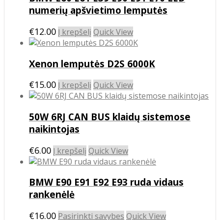
numerių apšvietimo lemputės
€
12.00
Į krepšelį
Quick View
Xenon lemputės D2S 6000K
€
15.00
Į krepšelį
Quick View
50W 6RJ CAN BUS klaidų sistemose
naikintojas
€
6.00
Į krepšelį
Quick View
BMW E90 E91 E92 E93 ruda vidaus
rankenėlė
This
€
16.00
Pasirinkti savybes
Quick View