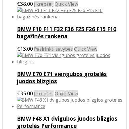
€
38.00
Į krepšelį
Quick View
BMW F10 F11 F32 F36 F25 F26 F15 F16
bagažinės rankena
This
€
13.00
Pasirinkti savybes
Quick View
product
has
multiple
BMW E70 E71 viengubos grotelės
variants.
The
juodos blizgios
options
may
€
35.00
Į krepšelį
Quick View
be
chosen
on
the
BMW F48 X1 dvigubos juodos blizgios
product
grotelės Performance