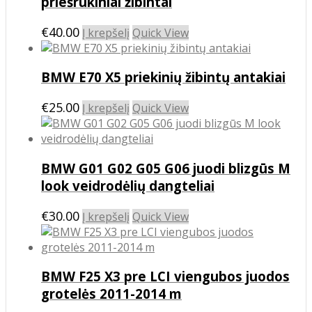
priešrūkiniai žibintai
€
40.00
Į krepšelį
Quick View
BMW E70 X5 priekinių žibintų antakiai
€
25.00
Į krepšelį
Quick View
BMW G01 G02 G05 G06 juodi blizgūs M
look veidrodėlių dangteliai
€
30.00
Į krepšelį
Quick View
BMW F25 X3 pre LCI viengubos juodos
grotelės 2011-2014 m