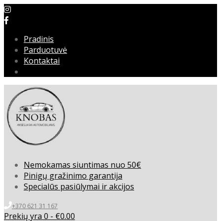
Pradinis
Parduotuvė
Kontaktai
Nemokamas siuntimas nuo 50€
Pinigų gražinimo garantija
Specialūs pasiūlymai ir akcijos
+370 621 31 167
Prekių yra 0 -
€
0.00