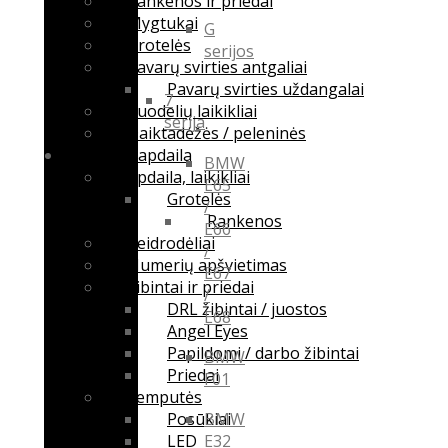
Rankenos ir priedai
content
Mygtukai
G
Grotelės
serijos
Pavarų svirties antgaliai
Pavarų svirties uždangalai
7
Puodelių laikikliai
serija
Daiktadėžės / peleninės
Išorės apdaila
BMW
Apdaila, laikikliai
E65
Grotelės
/
Rankenos
E66
Veidrodėliai
/
Numerių apšvietimas
E67
Žibintai ir priedai
/
DRL žibintai / juostos
E68
Angel Eyes
Papildomi / darbo žibintai
BMW
Priedai
F01
Lemputės
Posūkiai
BMW
LED
E32