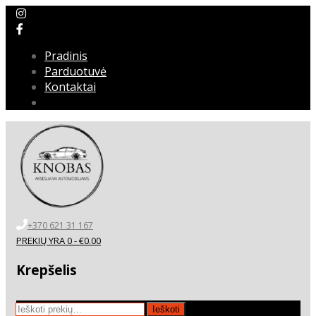
Pradinis
Parduotuvė
Kontaktai
+370 621 31 167
PREKIŲ YRA 0 -
€
0.00
Krepšelis
Ieškoti:
Ieškoti