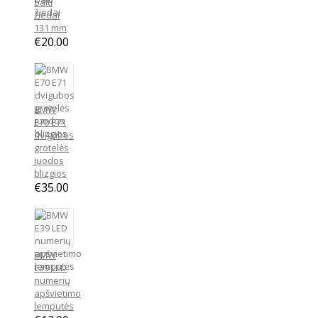
balti
žiedai
131 mm
€
20.00
BMW
E70 E71
dvigubos
grotelės
juodos
blizgios
€
35.00
BMW
E39 LED
numerių
apšvietimo
lemputės