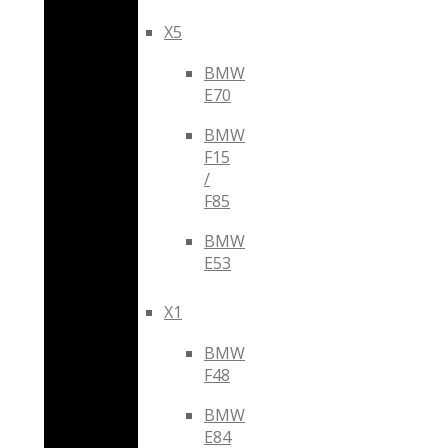
X5
BMW
E70
BMW
F15
/
F85
BMW
E53
X1
BMW
F48
BMW
E84