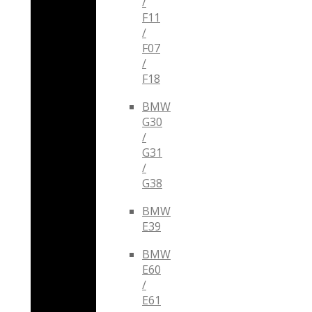
/
F11
/
F07
/
F18
BMW
G30
/
G31
/
G38
BMW
E39
BMW
E60
/
E61