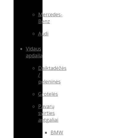
Mercedes-
Benz
Audi
Vidaus
apdaila
Daiktadėžės
/
peleninės
Grotelės
Pavarų
svirties
antgaliai
BMW