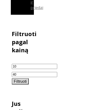
ir
priedai
Filtruoti
pagal
kainą
Min
kaina
Maks
Filtruoti
kaina
Jus