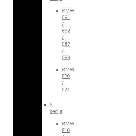
BMW
E81
/
E82
/
E87
/
E88
BMW
F20
/
F21
5
serija
BMW
F10