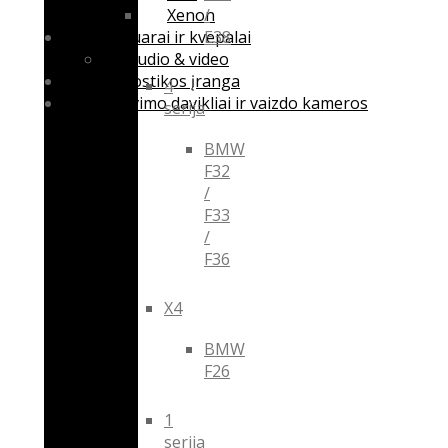
Xenon
/
Aksesuarai ir kvepalai
E38
Audio & video
Diagnostikos įranga
4
Parkavimo davikliai ir vaizdo kameros
serija
BMW
F32
/
F33
/
F36
X4
BMW
F26
1
serija