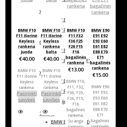
X6
BMW E71 / E72
BMW F16
BMW F10
BMW F10
BMW F10
BMW E90
F11 išorinė
F11 išorinė
F11 F32
E91 E92
Keyless
Keyless
F36 F25
E93 E60
6 serija
rankena
rankena
F26 F15
E61 E82
BMW E63 / E64
juoda
balta
F16
E88 E70
bagažinės
E71
€
40.00
€
40.00
BMW F06 / F12 / F13
rankena
bagažinės
rankena
€
13.00
BMW F10
BMW F10
X3
€
15.00
F11 išorinė
F11 išorinė
BMW E83
BMW F10,
Keyless
Keyless
BMW E90
F11, F32,
rankena.
rankena.
BMW F25
E91 E92
F36, F25,
Pasirinkti
Pasirinkti
E93 E60
F26, F15,
This
This
savybes
savybes
G serijos
E61 E82
F16
product
product
E88 E70
bagažinės
has
has
7 serija
E71
rankena.
multiple
multiple
bagažinės
Su anga
BMW E65 / E66 / E67 / E68
variants.
variants.
rankenėlė.
kamerai