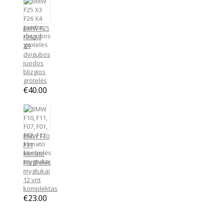
BMW F25
F26 X3
X4
dvigubos
juodos
blizgios
grotelės
€
40.00
BMW F10
F11
klimato
kontrolės
mygtukai
12 vnt
komplektas
€
23.00