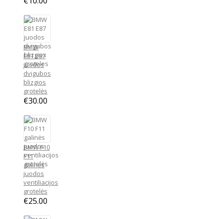
€
10.00
BMW
E81 E87
juodos
dvigubos
blizgios
grotelės
€
30.00
BMW F10
F11
galinės
juodos
ventiliacijos
grotelės
€
25.00