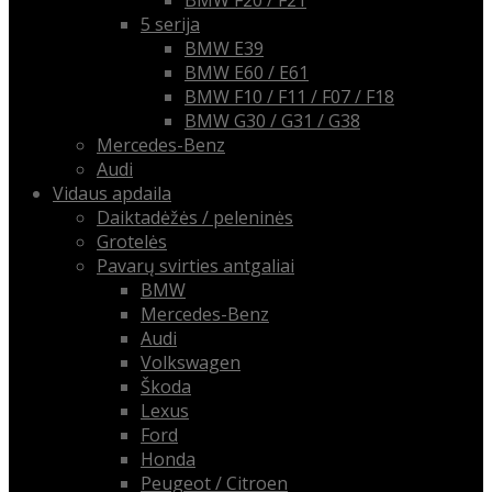
BMW F20 / F21
5 serija
BMW E39
BMW E60 / E61
BMW F10 / F11 / F07 / F18
BMW G30 / G31 / G38
Mercedes-Benz
Audi
Vidaus apdaila
Daiktadėžės / peleninės
Grotelės
Pavarų svirties antgaliai
BMW
Mercedes-Benz
Audi
Volkswagen
Škoda
Lexus
Ford
Honda
Peugeot / Citroen