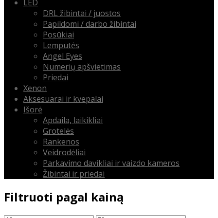
LED
DRL žibintai / juostos
Papildomi / darbo žibintai
Posūkiai
Lemputės
Angel Eyes
Numerių apšvietimas
Priedai
Xenon
Aksesuarai ir kvepalai
Išorė
Apdaila, laikikliai
Grotelės
Rankenos
Veidrodėliai
Parkavimo davikliai ir vaizdo kameros
Žibintai ir priedai
Filtruoti pagal kainą