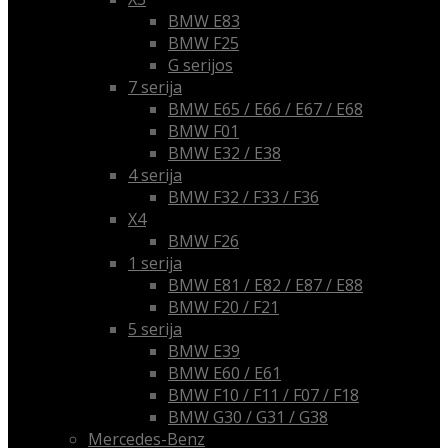
BMW E83
BMW F25
G serijos
7 serija
BMW E65 / E66 / E67 / E68
BMW F01
BMW E32 / E38
4 serija
BMW F32 / F33 / F36
X4
BMW F26
1 serija
BMW E81 / E82 / E87 / E88
BMW F20 / F21
5 serija
BMW E39
BMW E60 / E61
BMW F10 / F11 / F07 / F18
BMW G30 / G31 / G38
Mercedes-Benz