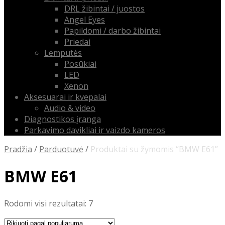
DRL žibintai / juostos
Angel Eyes
Papildomi / darbo žibintai
Priedai
Lemputės
Posūkiai
LED
Xenon
Aksesuarai ir kvepalai
Audio & video
Diagnostikos įranga
Parkavimo davikliai ir vaizdo kameros
Pradžia
/
Parduotuvė
/
Produktai su žymomis “BMW E61”
BMW E61
Rūšiuojama
Rodomi visi rezultatai: 7
pagal
populiarumą