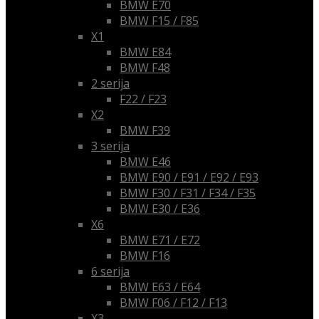
BMW E70
BMW F15 / F85
X1
BMW E84
BMW F48
2 serija
F22 / F23
X2
BMW F39
3 serija
BMW E46
BMW E90 / E91 / E92 / E93
BMW F30 / F31 / F34 / F35
BMW E30 / E36
X6
BMW E71 / E72
BMW F16
6 serija
BMW E63 / E64
BMW F06 / F12 / F13
X3