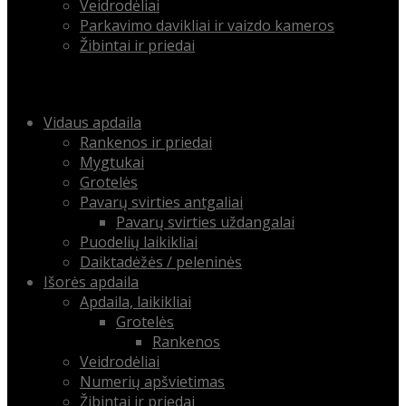
Veidrodėliai
Parkavimo davikliai ir vaizdo kameros
Žibintai ir priedai
Menu
Skip
Vidaus apdaila
to
Rankenos ir priedai
content
Mygtukai
Grotelės
Pavarų svirties antgaliai
Pavarų svirties uždangalai
Puodelių laikikliai
Daiktadėžės / peleninės
Išorės apdaila
Apdaila, laikikliai
Grotelės
Rankenos
Veidrodėliai
Numerių apšvietimas
Žibintai ir priedai