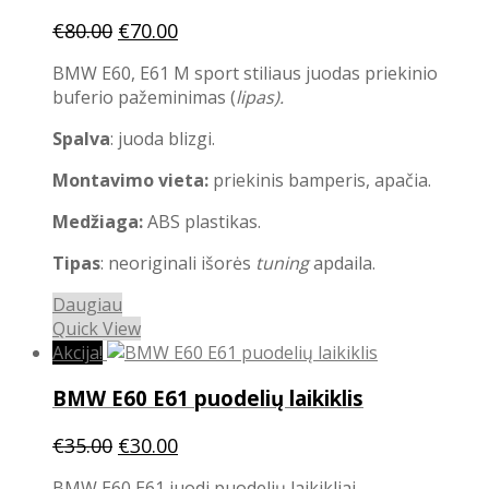
Original
Current
€
80.00
€
70.00
price
price
BMW E60, E61 M sport stiliaus juodas priekinio
was:
is:
buferio pažeminimas (
lipas).
€80.00.
€70.00.
Spalva
: juoda blizgi.
Montavimo vieta:
priekinis bamperis, apačia.
Medžiaga:
ABS plastikas.
Tipas
: neoriginali išorės
tuning
apdaila.
Daugiau
Quick View
Akcija!
BMW E60 E61 puodelių laikiklis
Original
Current
€
35.00
€
30.00
price
price
BMW E60 E61 juodi puodelių laikikliai.