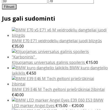
Min
Maks
kaina
kaina
Filtruoti
Jus gali sudominti
BMW E70 E71 veidrodėlių dangteliai juodi blizgūs
€
35.00
Klijuojamas universalus galinis spoileris
€
15.00
BMW kuro dangtelio
laikiklis
€
4.50
BMW E39 E46 M Tech geltoni priešrūkiniai žibintai
€
40.00
BMW
Price
LED marker Angel Eyes
€
15.00
–
€
20.00