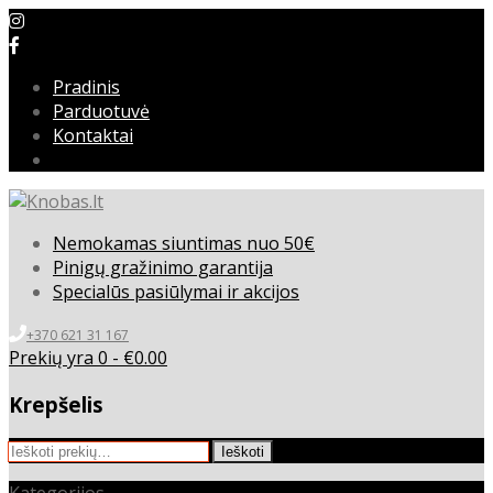
Pradinis
Parduotuvė
Kontaktai
Nemokamas siuntimas nuo 50€
Pinigų gražinimo garantija
Specialūs pasiūlymai ir akcijos
+370 621 31 167
Prekių yra 0 -
€
0.00
Krepšelis
Ieškoti:
Ieškoti