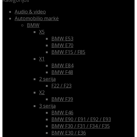
Kategorijos
Audio & video
Automobilio markė
BMW
X5
BMW E53
BMW E70
BMW F15 / F85
X1
BMW E84
BMW F48
2 serija
F22 / F23
X2
BMW F39
3 serija
BMW E46
BMW E90 / E91 / E92 / E93
BMW F30 / F31 / F34 / F35
BMW E30 / E36