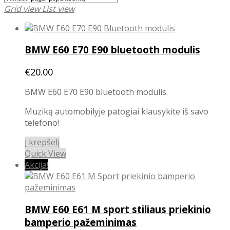
Grid view
List view
BMW E60 E70 E90 bluetooth modulis
€
20.00
BMW E60 E70 E90 bluetooth modulis.
Muziką automobilyje patogiai klausykite iš savo
telefono!
Į krepšelį
Quick View
Akcija!
BMW E60 E61 M sport stiliaus priekinio
bamperio pažeminimas