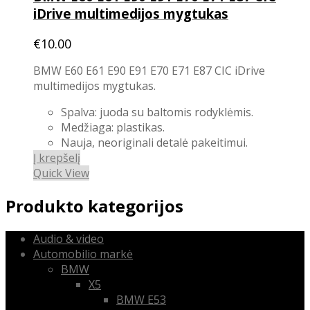
iDrive multimedijos mygtukas
€
10.00
BMW E60 E61 E90 E91 E70 E71 E87 CIC iDrive
multimedijos mygtukas.
Spalva: juoda su baltomis rodyklėmis.
Medžiaga: plastikas.
Nauja, neoriginali detalė pakeitimui.
Į krepšelį
Quick View
Produkto kategorijos
Audio & video
Automobilio markė
BMW
X5
BMW E53