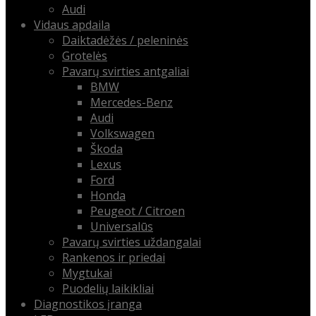
Audi
Vidaus apdaila
Daiktadėžės / peleninės
Grotelės
Pavarų svirties antgaliai
BMW
Mercedes-Benz
Audi
Volkswagen
Škoda
Lexus
Ford
Honda
Peugeot / Citroen
Universalūs
Pavarų svirties uždangalai
Rankenos ir priedai
Mygtukai
Puodelių laikikliai
Diagnostikos įranga