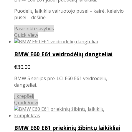
was:
is:
€35.00.
€30.00.
Puodelių laikiklis vairuotojo pusei – kairė, keleivio
pusei – dešinė.
This
Pasirinkti savybes
product
Quick View
has
multiple
BMW E60 E61 veidrodėlių dangteliai
variants.
The
€
30.00
options
may
BMW 5 serijos pre-LCI E60 E61 veidrodėlių
be
dangteliai.
chosen
on
Į krepšelį
the
Quick View
product
page
BMW E60 E61 priekinių žibintų laikikliai