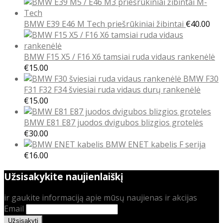
range:
€15.00
through
BMW E39 E46 M Tech priešrūkiniai žibintai
€
40.00
€20.00
BMW F15 X5 / F16 X6 tamsiai ruda vidaus rankenėlė
€
15.00
BMW F30
F31 F32 F34 šviesiai ruda vidaus durų rankenėlė
€
15.00
BMW E81 E87 juodos dvigubos blizgios grotelės
€
30.00
BMW ENET kabelis F serija
€
16.00
Užsisakykite naujienlaiškį
ir gaukite informaciją apie mūsų naujienas ir akcijas
Email