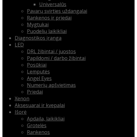
Universalūs
Pavarų svirties uždangalai
Rankenos ir priedai
Mygtukai
Puodelių laikikliai
Diagnostikos įranga
LED
DRL žibintai / juostos
Papildomi / darbo žibintai
Posūkiai
Lemputės
Angel Eyes
Numerių apšvietimas
Priedai
Xenon
Aksesuarai ir kvepalai
Išorė
Apdaila, laikikliai
Grotelės
Rankenos