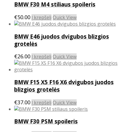
BMW F30 M4 stiliaus spoileris
be
chosen
€
50.00
Į krepšelį
Quick View
on
the
product
BMW E46 juodos dvigubos blizgios
page
grotelės
€
26.00
Į krepšelį
Quick View
BMW F15 X5 F16 X6 dvigubos juodos
blizgios grotelės
€
37.00
Į krepšelį
Quick View
BMW F30 PSM spoileris