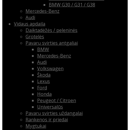
BMW G30 / G31 / G38
Mercedes-Benz
Audi
Vidaus apdaila
Daiktadėžės / peleninės
Grotelės
Pavarų svirties antgaliai
BMW
Mercedes-Benz
Audi
Volkswagen
Škoda
Lexus
Ford
Honda
Peugeot / Citroen
Universalūs
Pavarų svirties uždangalai
Rankenos ir priedai
Mygtukai