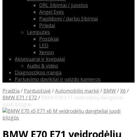
DRL žibintai / juostos
Angel Eyes
Papildomi / darbo žibintai
Priedai
Lemputės
Posūkiai
LED
Xenon
Aksesuarai ir kvepalai
Audio & video
Diagnostikos įranga
Parkavimo davikliai ir vaizdo kameros
Pradžia
/
Parduotuvė
/
Automobilio markė
/
BMW
/
X6
/
BMW E71 / E72
/
BMW E70 E71 veidrodėlių dangteliai
juodi blizgūs
BMW E70 E71 veidrodėlių