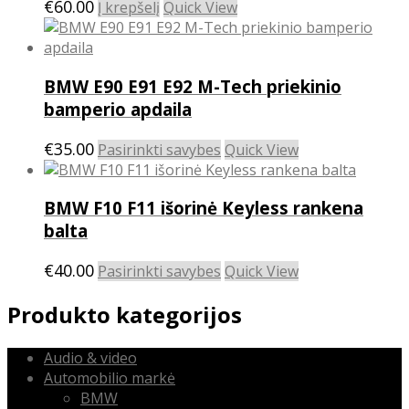
€
60.00
Į krepšelį
Quick View
BMW E90 E91 E92 M-Tech priekinio
bamperio apdaila
This
€
35.00
Pasirinkti savybes
Quick View
product
has
BMW F10 F11 išorinė Keyless rankena
multiple
variants.
balta
The
options
This
€
40.00
Pasirinkti savybes
Quick View
may
product
be
has
Produkto kategorijos
chosen
multiple
on
variants.
Audio & video
the
The
Automobilio markė
product
options
BMW
page