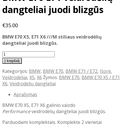
dangteliai juodi blizgūs
€
35.00
BMW E70 X5, E71 X6 ///M stiliaus veidrodėlių
dangteliai juodi blizgūs.
produkto
kiekis:
Į krepšelį
BMW
Kategorijos:
BMW
,
BMW E70
,
BMW E71 / E72
,
Išorė
,
E70
Veidrodėliai
,
X5
,
X6
Žymos:
BMW E70
,
BMW E70 X5 / E71
E71
X6
,
Veidrodėlių dangteliai
veidrodėlių
dangteliai
Aprašymas
juodi
blizgūs
BMW E70 X5, E71 X6 galinio vaizdo
Performance
veidrodėlių dangteliai juodi blizgūs.
Parduodami komplektais. Komplekte 2 vienetai