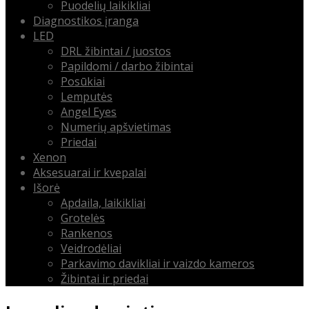
Puodelių laikikliai
Diagnostikos įranga
LED
DRL žibintai / juostos
Papildomi / darbo žibintai
Posūkiai
Lemputės
Angel Eyes
Numerių apšvietimas
Priedai
Xenon
Aksesuarai ir kvepalai
Išorė
Apdaila, laikikliai
Grotelės
Rankenos
Veidrodėliai
Parkavimo davikliai ir vaizdo kameros
Žibintai ir priedai