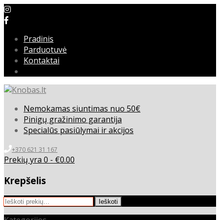
Pradinis
Parduotuvė
Kontaktai
Nemokamas siuntimas nuo 50€
Pinigų gražinimo garantija
Specialūs pasiūlymai ir akcijos
+370 621 31 167
Prekių yra 0 -
€
0.00
Krepšelis
Ieškoti:
Ieškoti