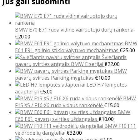
Jus gali sudominti
BMW E70 E71 ruda vidinė vairuotojo durų rankena
€
20.00
BMW
E61 E91 galinio stiklo valytuvo mechanizmas
€
25.00
Šviečiantis
pavarų svirties antgalis BMW E serijai
€
22.00
BMW
pavarų svirties Parking mygtukas
€
10.00
LED H7 lemputės
adapteriai
€
5.00
BMW
F15 X5 / F16 X6 ruda vidaus rankenėlė
€
15.00
BMW
E60 E61 pavarų svirties uždangalas
€
10.00
BMW F10 F11
veidrodėlių dangteliai
€
32.00
Ženkliuko įvorės
€
1.00