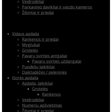
Veidrodėliai
Parkavimo davikliai ir vaizdo kameros
Žibintai ir priedai
Menu
Skip
Vidaus apdaila
to
Rankenos ir priedai
content
Mygtukai
Grotelės
Pavarų svirties antgaliai
Pavarų svirties uždangalai
Puodelių laikikliai
Daiktadėžės / peleninės
Išorės apdaila
Apdaila, laikikliai
Grotelės
Rankenos
Veidrodėliai
Numerių apšvietimas
Žibintai ir priedai