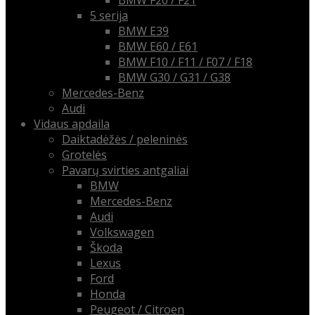
BMW F20 / F21
5 serija
BMW E39
BMW E60 / E61
BMW F10 / F11 / F07 / F18
BMW G30 / G31 / G38
Mercedes-Benz
Audi
Vidaus apdaila
Daiktadėžės / peleninės
Grotelės
Pavarų svirties antgaliai
BMW
Mercedes-Benz
Audi
Volkswagen
Škoda
Lexus
Ford
Honda
Peugeot / Citroen