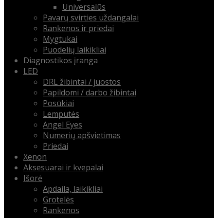
Universalūs
Pavarų svirties uždangalai
Rankenos ir priedai
Mygtukai
Puodelių laikikliai
Diagnostikos įranga
LED
DRL žibintai / juostos
Papildomi / darbo žibintai
Posūkiai
Lemputės
Angel Eyes
Numerių apšvietimas
Priedai
Xenon
Aksesuarai ir kvepalai
Išorė
Apdaila, laikikliai
Grotelės
Rankenos