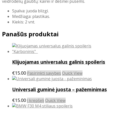
veidrodėlių gaubtų: kairei ir dešinei pusėms.
Spalva: juoda blizgi.
Medžiaga: plastikas.
Kiekis: 2 vnt.
Panašūs produktai
Klijuojamas universalus galinis spoileris
This
€
15.00
Pasirinkti savybes
Quick View
product
has
Universali guminė juosta – pažeminimas
multiple
variants.
€
15.00
The
Į krepšelį
Quick View
options
may