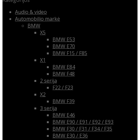
Kategorijos
Audio & video
Automobilio markė
BMW
X5
BMW E53
BMW E70
BMW F15 / F85
X1
BMW E84
BMW F48
2 serija
F22 / F23
X2
BMW F39
3 serija
BMW E46
BMW E90 / E91 / E92 / E93
BMW F30 / F31 / F34 / F35
BMW E30 / E36