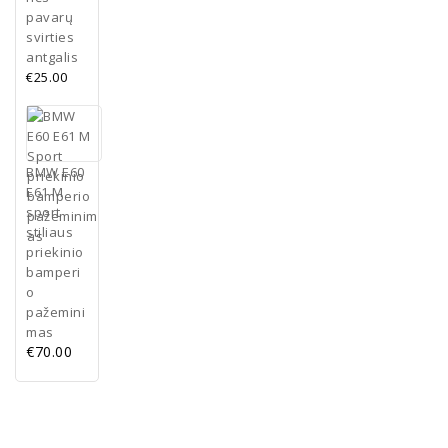
pavarų
svirties
antgalis
€
25.00
BMW E60
E61 M
sport
stiliaus
priekinio
bamperi
o
pažemini
mas
€
70.00