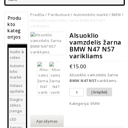
Pradžia
/
Parduotuvė
/
Automobilio markė
/
BMW
/
Produ
Alsuoklio vamzdelis žarna BMW N47 N57
kto
varikliams
kateg
Alsuoklio
orijos
vamzdelis žarna
BMW N47 N57
Audio &
varikliams
video
€
15.00
Automo
bilio
Alsuoklio vamzdelis žarna
markė
BMW N47 N57
varikliams.
Vidaus
apdaila
Į krepšelį
Diagno
Kategorija:
BMW
stikos
įranga
LED
Aprašymas
Xenon