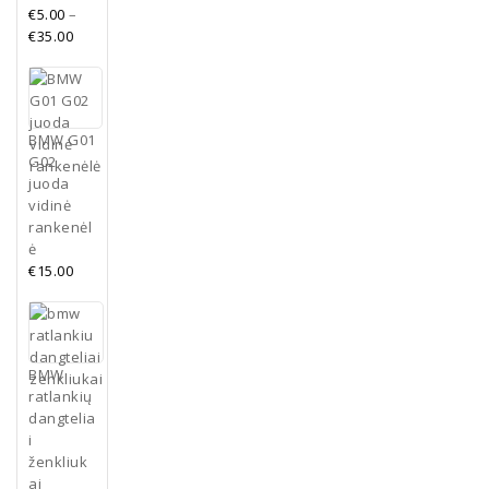
€
5.00
–
€
35.00
BMW G01
G02
juoda
vidinė
rankenėl
ė
€
15.00
BMW
ratlankių
dangtelia
i
ženkliuk
ai