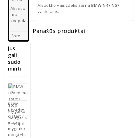
Alsuoklio vamzdelis žarna
BMW N47 N57
Aksesu
varikliams.
arai ir
kvepala
i
Panašūs produktai
Išorė
Jus
gali
sudo
BMW F10
minti
F11
ortakio
BMW F10
BMW F10
BMW F10
grotelės
F11
F11
F11
juodos
išorinė
galinės
išorinė
€
15.00
Keyless
juodos
Keyless
rankena
ventiliacijos
rankena
balta
grotelės
juoda
BMW
Pasirinkti
užvedim
€
40.00
€
25.00
€
40.00
savybes
o start /
stop
Pasirinkti
Į
Pasirinkti
mygtuko
savybes
krepšelį
savybes
dangtelis