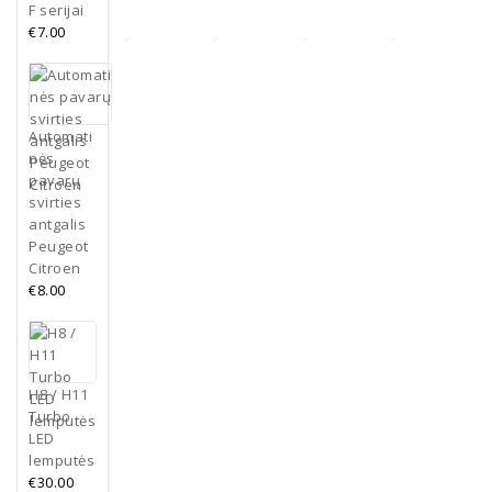
F serijai
€
7.00
BMW
ENET
Universalus
Automati
kabelis F
numerių
nės
BMW CIC
serija
laikiklis
iDrive
Klijuojamas
pavarų
€
16.00
€
20.00
multimedijos
universalus
svirties
valdymo
galinis
antgalis
ratukas
spoileris
Peugeot
Į
Daugiau
€
15.00
€
15.00
krepšelį
Citroen
€
8.00
Į
Pasirinkti
krepšelį
savybes
H8 / H11
Turbo
LED
lemputės
€
30.00