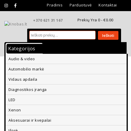
Pradinis
Parduotuvė
Kontaktai
Prekių Yra 0 -
€
0.00
+370 621 31 167
Ieškoti
Kategorijos
Vidaus Apdaila
Išorės Apdaila
Audio & video
Aksesuarai Ir Kvepalai
Diagnostikos Įranga
Automobilio markė
Parkavimo Davikliai Ir Vaizdo Kameros
Vidaus apdaila
Diagnostikos įranga
LED
Xenon
Aksesuarai ir kvepalai
Išorė