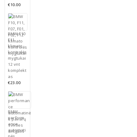
€
10.00
BMW F10
F11
klimato
kontrolės
mygtukai
12 vnt
komplekt
as
€
23.00
BMW
perform
ance
automati
nės