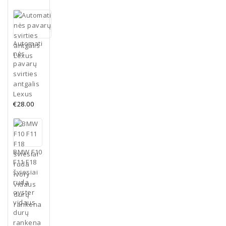
Automati
nės
pavarų
svirties
antgalis
Lexus
€
28.00
BMW F10
F11 F18
šviesiai
ruda
oyster
vidaus
durų
rankena