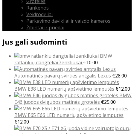
Grotelės
Rankenos
Veidrodėliai
Parkavimo davikliai ir vaizdo kameros
Žibintai ir priedai
Jus gali sudominti
BMW
ratlankių dangteliai ženkliukai
€
10.00
Automatinės pavarų svirties antgalis Lexus
€
28.00
BMW E38 LED numerių apšvietimo lemputės
€
12.00
BMW
E46 juodos dvigubos matinės grotelės
€
25.00
BMW E65 E66 LED numerių apšvietimo lemputės
€
12.00