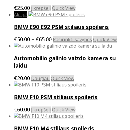
€
25.00
Į krepšelį
Quick View
Akcija!
BMW E90 E92 PSM stiliaus spoileris
Price
This
€
50.00
–
€
65.00
Pasirinkti savybes
Quick View
product
range:
has
€50.00
Automobilio galinio vaizdo kamera su
multiple
through
variants.
laidu
€65.00
The
options
€
20.00
Daugiau
Quick View
may
be
chosen
BMW F10 PSM stiliaus spoileris
on
the
€
60.00
Į krepšelį
Quick View
product
page
BMW F10 M4 stiliaus spoileris