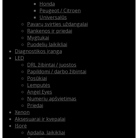
Honda
Peugeot / Citroen
Universalūs
Pavarų svirties uždangalai
Rankenos ir priedai
Mygtukai
Puodelių laikikliai
Diagnostikos įranga
LED
DRL žibintai / juostos
Papildomi / darbo žibintai
Posūkiai
Lemputės
Angel Eyes
Numerių apšvietimas
Priedai
Xenon
Aksesuarai ir kvepalai
Išorė
Apdaila, laikikliai