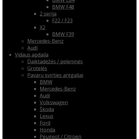
BMW E84
BMW F48
2 serija
F22 / F23
X2
BMW F39
Mercedes-Benz
Audi
Vidaus apdaila
Daiktadėžės / peleninės
Grotelės
Pavarų svirties antgaliai
BMW
Mercedes-Benz
Audi
Volkswagen
Škoda
Lexus
Ford
Honda
Peugeot / Citroen