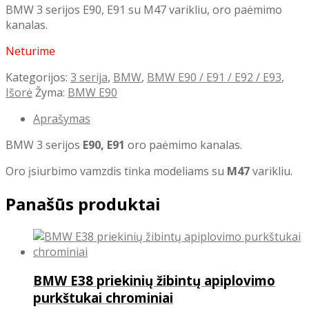
BMW 3 serijos E90, E91 su M47 varikliu, oro paėmimo
kanalas.
Neturime
Kategorijos:
3 serija
,
BMW
,
BMW E90 / E91 / E92 / E93
,
Išorė
Žyma:
BMW E90
Aprašymas
BMW 3 serijos
E90, E91
oro paėmimo kanalas.
Oro įsiurbimo vamzdis tinka modeliams su
M47
varikliu.
Panašūs produktai
BMW E38 priekinių žibintų apiplovimo
purkštukai chrominiai