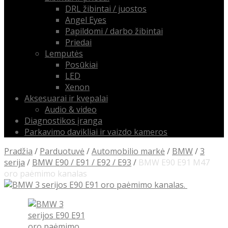
DRL žibintai / juostos
Angel Eyes
Papildomi / darbo žibintai
Priedai
Lemputės
Posūkiai
LED
Xenon
Aksesuarai ir kvepalai
Audio & video
Diagnostikos įranga
Parkavimo davikliai ir vaizdo kameros
Pradžia
/
Parduotuvė
/
Automobilio markė
/
BMW
/
3
serija
/
BMW E90 / E91 / E92 / E93
/
BMW E90 E91 M47
oro paėmimo kanalas