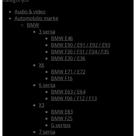
Kategorijos
Audio & video
Automobilio markė
BMW
3 serija
BMW E46
BMW E90 / E91 / E92 / E93
BMW F30 / F31 / F34 / F35
BMW E30 / E36
X6
BMW E71 / E72
BMW F16
6 serija
BMW E63 / E64
BMW F06 / F12 / F13
X3
BMW E83
BMW F25
G serijos
7 serija