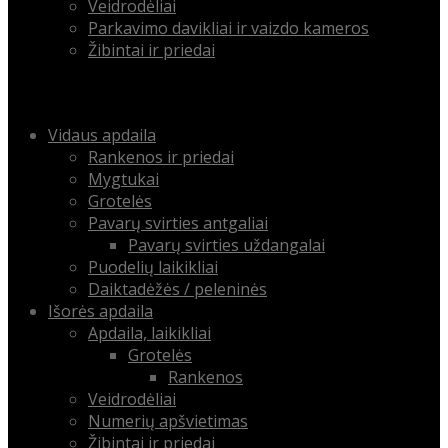
Veidrodėliai
Parkavimo davikliai ir vaizdo kameros
Žibintai ir priedai
Menu
Skip
Vidaus apdaila
to
Rankenos ir priedai
content
Mygtukai
Grotelės
Pavarų svirties antgaliai
Pavarų svirties uždangalai
Puodelių laikikliai
Daiktadėžės / peleninės
Išorės apdaila
Apdaila, laikikliai
Grotelės
Rankenos
Veidrodėliai
Numerių apšvietimas
Žibintai ir priedai