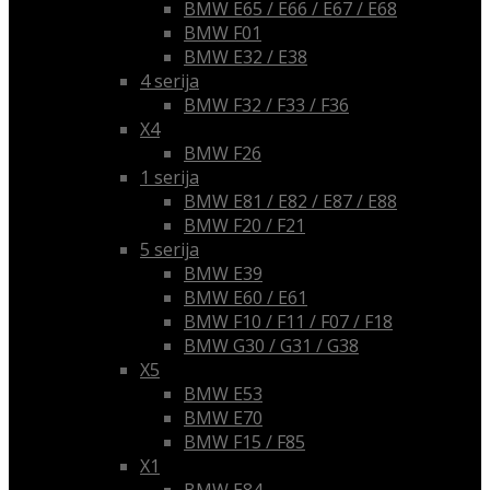
BMW E65 / E66 / E67 / E68
BMW F01
BMW E32 / E38
4 serija
BMW F32 / F33 / F36
X4
BMW F26
1 serija
BMW E81 / E82 / E87 / E88
BMW F20 / F21
5 serija
BMW E39
BMW E60 / E61
BMW F10 / F11 / F07 / F18
BMW G30 / G31 / G38
X5
BMW E53
BMW E70
BMW F15 / F85
X1