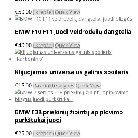
€
50.00
Į krepšelį
Quick View
BMW F10 F11 juodi veidrodėlių dangteliai
€
40.00
Į krepšelį
Quick View
Klijuojamas universalus galinis spoileris
This
€
15.00
Pasirinkti savybes
Quick View
product
has
multiple
BMW E38 priekinių žibintų apiplovimo
variants.
The
purkštukai juodi
options
may
€
25.00
Į krepšelį
Quick View