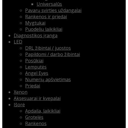
Universalūs
Pavarų svirties uždangalai
Rankenos ir priedai
Mygtukai
Puodelių laikikliai
Diagnostikos įranga
LED
DRL žibintai / juostos
Papildomi / darbo žibintai
Posūkiai
Lemputės
Angel Eyes
Numerių apšvietimas
Priedai
Xenon
Aksesuarai ir kvepalai
Išorė
Apdaila, laikikliai
Grotelės
Rankenos