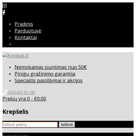
Pradinis
Parduotuvė
Kontaktai
Nemokamas siuntimas nuo 50€
Pinigų gražinimo garantija
Specialūs pasiūlymai ir akcijos
+370 621 31 167
Prekių yra 0 -
€
0.00
Krepšelis
Ieškoti:
Ieškoti