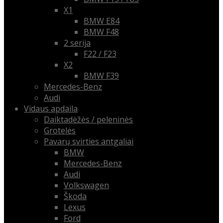
X1
BMW E84
BMW F48
2 serija
F22 / F23
X2
BMW F39
Mercedes-Benz
Audi
Vidaus apdaila
Daiktadėžės / peleninės
Grotelės
Pavarų svirties antgaliai
BMW
Mercedes-Benz
Audi
Volkswagen
Škoda
Lexus
Ford