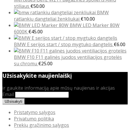
stiliaus
€
50.00
BMW
ratlankių dangteliai ženkliukai
€
10.00
BMW LED Marker 80W
6000K
€
45.00
BMW E serijos start / stop mygtuko dangtelis
€
6.00
BMW F10 F11 galinės juodos ventiliacijos grotelės
su chromu
€
25.00
Užsisakykite naujienlaiškį
ir gaukite informaciją apie mūsų naujienas ir akcijas
Email
Pristatymo sąlygos
Privatumo politika
Prekių grąžinimo sąlygos