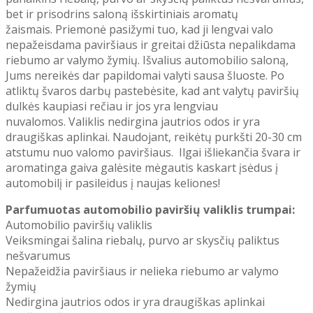
bet ir prisodrins saloną išskirtiniais aromatų
žaismais.
Priemonė pasižymi tuo, kad ji lengvai valo
nepažeisdama paviršiaus ir greitai džiūsta nepalikdama
riebumo ar valymo žymių.
Išvalius automobilio saloną
,
Jums nereikės
dar
papildomai valyti sausa šluoste
. Po
atliktų švaros darbų pastebėsite, kad ant valytų paviršių
dulkės kaupiasi rečiau ir jos yra lengviau
nuvalomos.
Valiklis nedirgina jautrios odos ir yra
draugiškas aplinkai
. N
audojant, reikėtų purkšti 20-30 cm
atstumu nuo valomo paviršiaus. Ilgai išliekančia švara ir
aromatinga gaiva galėsite
mėgautis kaskart įsėdus į
automobilį ir pasileidus į naujas keliones
!
Parfumuotas automobilio paviršių valiklis trumpai:
Automobilio
paviršių valiklis
Veiksmingai šalina riebalų, purvo ar skysčių paliktus
nešvarumus
Nepažeidžia paviršiaus ir nelieka riebumo ar valymo
žymių
Nedirgina jautrios odos ir yra draugiškas aplinkai