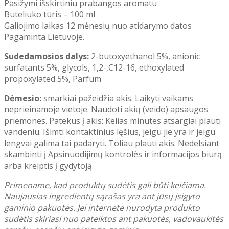
Pasižymi išskirtiniu prabangos aromatu
Buteliuko tūris – 100 ml
Galiojimo laikas 12 mėnesių nuo atidarymo datos
Pagaminta Lietuvoje.
Sudedamosios dalys:
2-butoxyethanol 5%, anionic
surfatants 5%, glycols, 1,2-,C12-16, ethoxylated
propoxylated 5%, Parfum
Dėmesio:
smarkiai pažeidžia akis. Laikyti vaikams
neprieinamoje vietoje. Naudoti akių (veido) apsaugos
priemones. Patekus į akis: Kelias minutes atsargiai plauti
vandeniu. Išimti kontaktinius lęšius, jeigu jie yra ir jeigu
lengvai galima tai padaryti. Toliau plauti akis. Nedelsiant
skambinti į Apsinuodijimų kontrolės ir informacijos biurą
arba kreiptis į gydytoją.
Primename, kad produktų sudėtis gali būti keičiama.
Naujausias ingredientų sąrašas yra ant jūsų įsigyto
gaminio pakuotės. Jei internete nurodyta produkto
sudėtis skiriasi nuo pateiktos ant pakuotės, vadovaukitės