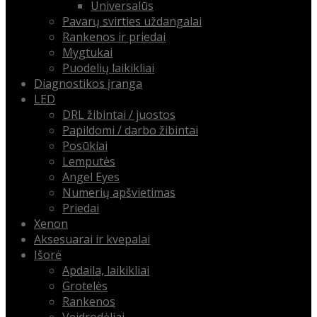
Universalūs
Pavarų svirties uždangalai
Rankenos ir priedai
Mygtukai
Puodelių laikikliai
Diagnostikos įranga
LED
DRL žibintai / juostos
Papildomi / darbo žibintai
Posūkiai
Lemputės
Angel Eyes
Numerių apšvietimas
Priedai
Xenon
Aksesuarai ir kvepalai
Išorė
Apdaila, laikikliai
Grotelės
Rankenos
Veidrodėliai