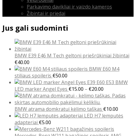
Parkavimo davikliai ir vaizdo kameros
Žibintai ir priedai
Jus gali sudominti
BMW E39 E46 M Tech geltoni priešrūkiniai žibintai
€
40.00
BMW E60 M4
stiliaus spoileris
€
50.00
BMW
Price
LED marker Angel Eyes
€
15.00
–
€
20.00
range:
€15.00
through
BMW atrama domkratui kėlimo taškas
€
10.00
€20.00
LED H7 lemputės
adapteriai
€
5.00
Mercedes-Benz W211 bagažinės spoileris AMG