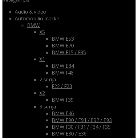
Kategorijos
Audio & video
Automobilio markė
BMW
X5
BMW E53
BMW E70
BMW F15 / F85
X1
BMW E84
BMW F48
2 serija
F22 / F23
X2
BMW F39
3 serija
BMW E46
BMW E90 / E91 / E92 / E93
BMW F30 / F31 / F34 / F35
BMW E30 / E36