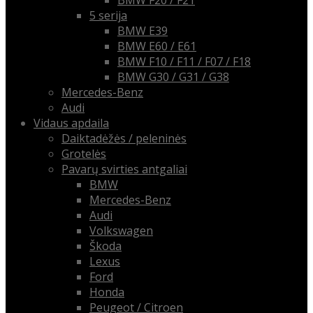
BMW F20 / F21
5 serija
BMW E39
BMW E60 / E61
BMW F10 / F11 / F07 / F18
BMW G30 / G31 / G38
Mercedes-Benz
Audi
Vidaus apdaila
Daiktadėžės / peleninės
Grotelės
Pavarų svirties antgaliai
BMW
Mercedes-Benz
Audi
Volkswagen
Škoda
Lexus
Ford
Honda
Peugeot / Citroen