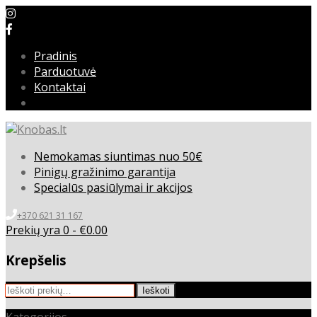
Pradinis
Parduotuvė
Kontaktai
Nemokamas siuntimas nuo 50€
Pinigų gražinimo garantija
Specialūs pasiūlymai ir akcijos
+370 621 31 167
Prekių yra 0 -
€
0.00
Krepšelis
Ieškoti:
Ieškoti