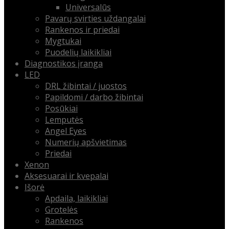
Universalūs
Pavarų svirties uždangalai
Rankenos ir priedai
Mygtukai
Puodelių laikikliai
Diagnostikos įranga
LED
DRL žibintai / juostos
Papildomi / darbo žibintai
Posūkiai
Lemputės
Angel Eyes
Numerių apšvietimas
Priedai
Xenon
Aksesuarai ir kvepalai
Išorė
Apdaila, laikikliai
Grotelės
Rankenos