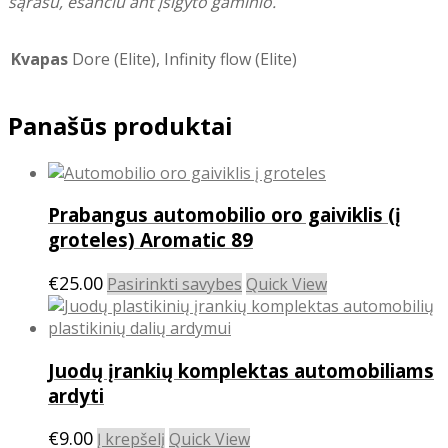
sąrašu, esančiu ant įsigyto gaminio.
Kvapas
Dore (Elite), Infinity flow (Elite)
Panašūs produktai
Prabangus automobilio oro gaiviklis (į
groteles) Aromatic 89
This
€
25.00
Pasirinkti savybes
Quick View
product
has
multiple
Juodų įrankių komplektas automobiliams
variants.
The
ardyti
options
may
€
9.00
Į krepšelį
Quick View