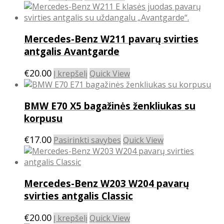
be
chosen
on
the
Mercedes-Benz W211 pavarų svirties
product
antgalis Avantgarde
page
€
20.00
Į krepšelį
Quick View
BMW E70 X5 bagažinės ženkliukas su
korpusu
This
€
17.00
Pasirinkti savybes
Quick View
product
has
multiple
Mercedes-Benz W203 W204 pavarų
variants.
The
svirties antgalis Classic
options
may
€
20.00
Į krepšelį
Quick View