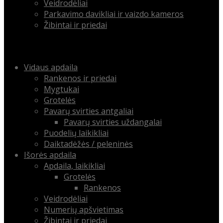
Veidrodėliai
Parkavimo davikliai ir vaizdo kameros
Žibintai ir priedai
Menu
Skip
Vidaus apdaila
to
Rankenos ir priedai
content
Mygtukai
Grotelės
Pavarų svirties antgaliai
Pavarų svirties uždangalai
Puodelių laikikliai
Daiktadėžės / peleninės
Išorės apdaila
Apdaila, laikikliai
Grotelės
Rankenos
Veidrodėliai
Numerių apšvietimas
Žibintai ir priedai