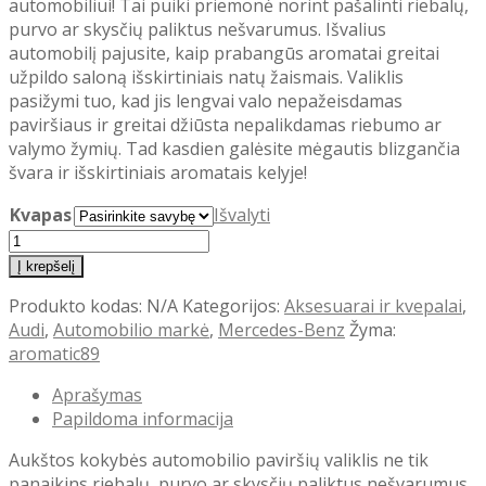
automobiliui! Tai puiki priemonė norint pašalinti riebalų,
purvo ar skysčių paliktus nešvarumus. Išvalius
automobilį pajusite, kaip prabangūs aromatai greitai
užpildo saloną išskirtiniais natų žaismais. Valiklis
pasižymi tuo, kad jis lengvai valo nepažeisdamas
paviršiaus ir greitai džiūsta nepalikdamas riebumo ar
valymo žymių. Tad kasdien galėsite mėgautis blizgančia
švara ir išskirtiniais aromatais kelyje!
Kvapas
Išvalyti
produkto
kiekis:
Į krepšelį
Parfumuotas
Produkto kodas:
N/A
Kategorijos:
Aksesuarai ir kvepalai
,
automobilio
Audi
,
Automobilio markė
,
Mercedes-Benz
Žyma:
paviršių
aromatic89
valiklis
Aromatic
Aprašymas
89
Papildoma informacija
Aukštos kokybės automobilio p
aviršių valiklis
ne tik
panaikins
riebalų, purvo ar skysčių paliktus nešvarumus
,