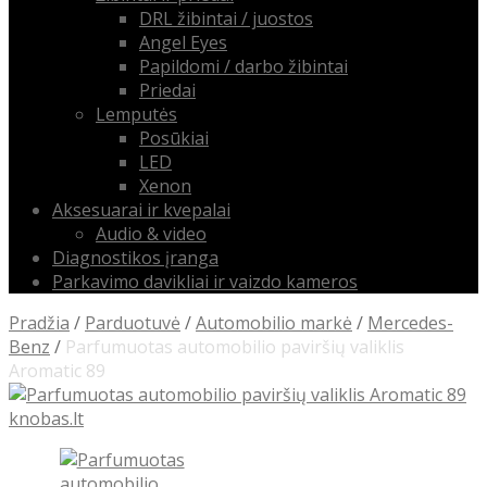
DRL žibintai / juostos
Angel Eyes
Papildomi / darbo žibintai
Priedai
Lemputės
Posūkiai
LED
Xenon
Aksesuarai ir kvepalai
Audio & video
Diagnostikos įranga
Parkavimo davikliai ir vaizdo kameros
Pradžia
/
Parduotuvė
/
Automobilio markė
/
Mercedes-
Benz
/
Parfumuotas automobilio paviršių valiklis
Aromatic 89