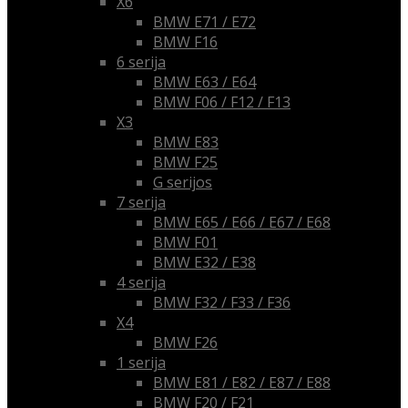
X6
BMW E71 / E72
BMW F16
6 serija
BMW E63 / E64
BMW F06 / F12 / F13
X3
BMW E83
BMW F25
G serijos
7 serija
BMW E65 / E66 / E67 / E68
BMW F01
BMW E32 / E38
4 serija
BMW F32 / F33 / F36
X4
BMW F26
1 serija
BMW E81 / E82 / E87 / E88
BMW F20 / F21