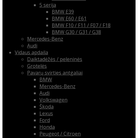
5 serija
BMW E39
BMW E60 / E61
BMW F10 / F11 / F07 / F18
BMW G30 / G31 / G38
Mercedes-Benz
Audi
Vidaus apdaila
Daiktadėžės / peleninės
Grotelės
Pavarų svirties antgaliai
BMW
Mercedes-Benz
Audi
Volkswagen
Škoda
Lexus
Ford
Honda
Peugeot / Citroen