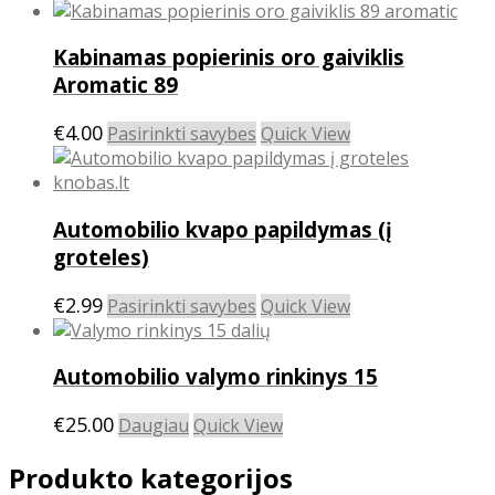
be
chosen
on
Kabinamas popierinis oro gaiviklis
the
Aromatic 89
product
page
This
€
4.00
Pasirinkti savybes
Quick View
product
has
multiple
Automobilio kvapo papildymas (į
variants.
The
groteles)
options
may
This
€
2.99
Pasirinkti savybes
Quick View
be
product
chosen
has
on
Automobilio valymo rinkinys 15
multiple
the
variants.
product
€
25.00
The
Daugiau
Quick View
page
options
Produkto kategorijos
may