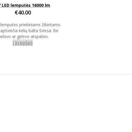
 LED lemputės 16000 lm
€
40.00
lemputės priekiniams žibintams.
 apšviečia kelią balta šviesa. Be
elsvo ar gelsvo atspalvio.
Į krepšelį