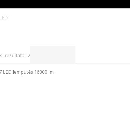
 LED”
Rūšiuojama
i rezultatai: 2
pagal
populiarumą