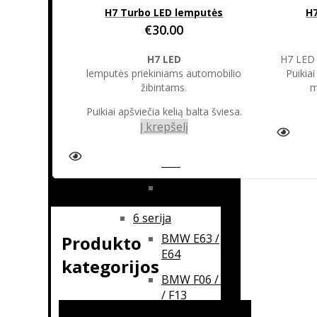
H7 Turbo LED lemputės
H7
E91 / E92 / E93
€
30.00
BMW F30 / F31
/ F34 / F35
H7 LED
H7 LED 
lemputės priekiniams automobilio
Puikiai
BMW E30 /
žibintams.
m
E36
Puikiai apšviečia kelią balta šviesa.
X6
Į krepšelį
BMW E71 /
E72
BMW F16
6 serija
BMW E63 /
Produkto
E64
kategorijos
BMW F06 / F12
/ F13