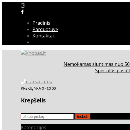
Pradinis
Parduotuvė
Kontaktai
Nemokamas siuntimas nuo 5
Specialūs pasiūl
+370 621 31 167
PREKIŲ YRA 0 -
€
0.00
Krepšelis
Ieškoti:
Ieškoti
Kategorijos