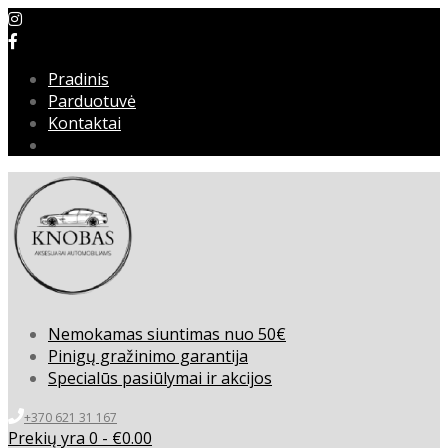
Pradinis
Parduotuvė
Kontaktai
Nemokamas siuntimas nuo 50€
Pinigų gražinimo garantija
Specialūs pasiūlymai ir akcijos
+370 621 31 167
Prekių yra 0 -
€
0.00