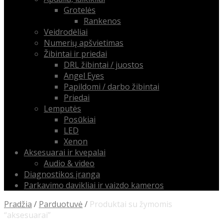
Grotelės
Rankenos
Veidrodėliai
Numerių apšvietimas
Žibintai ir priedai
DRL žibintai / juostos
Angel Eyes
Papildomi / darbo žibintai
Priedai
Lemputės
Posūkiai
LED
Xenon
Aksesuarai ir kvepalai
Audio & video
Diagnostikos įranga
Parkavimo davikliai ir vaizdo kameros
Pradžia
/
Parduotuvė
/
Produktai su žymomis
“aksesuarai”