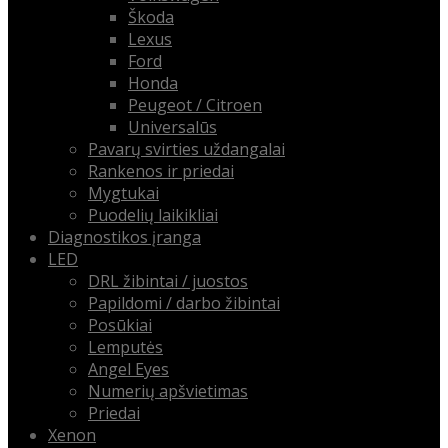
Škoda
Lexus
Ford
Honda
Peugeot / Citroen
Universalūs
Pavarų svirties uždangalai
Rankenos ir priedai
Mygtukai
Puodelių laikikliai
Diagnostikos įranga
LED
DRL žibintai / juostos
Papildomi / darbo žibintai
Posūkiai
Lemputės
Angel Eyes
Numerių apšvietimas
Priedai
Xenon