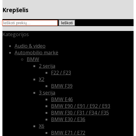
Krepšelis
Ieškoti:
Ieškoti
Kategorijos
Audio & video
Automobilio markė
BMW
2 serija
F22 / F23
X2
BMW F39
3 serija
BMW E46
BMW E90 / E91 / E92 / E93
BMW F30 / F31 / F34 / F35
BMW E30 / E36
X6
BMW E71 / E72