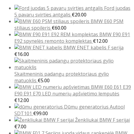
Ford juodas
5 pavarų svirties antgalis
€
20.00
BMW E60 PSM
stiliaus spoileris
€
60.00
BMW E90 E91
E92 spynelės remonto komplektas
€
12.00
BMW ENET kabelis F serija
€
16.00
Skaitmeninis padangų protektoriaus gylio
matuoklis
€
5.00
BMW E60 E61 E39
E90 E91 E70 LED numerių apšvietimo lemputės
€
12.00
Dūmų generatorius Autool
SDT101
€
99.00
Ženkliukai BMW F serijai
€
7.00
BMW