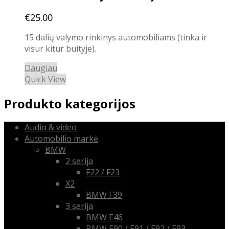
€
25.00
15 dalių valymo rinkinys automobiliams (tinka ir
visur kitur buityje).
Daugiau
Quick View
Produkto kategorijos
Audio & video
Automobilio markė
BMW
2 serija
F22 / F23
X2
BMW F39
3 serija
BMW E46
BMW E90 / E91 / E92 / E93