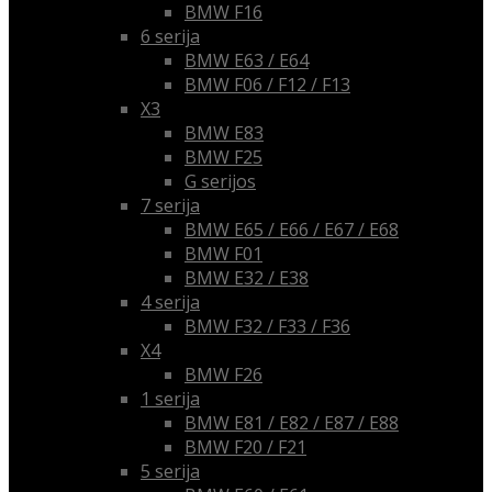
BMW F16
6 serija
BMW E63 / E64
BMW F06 / F12 / F13
X3
BMW E83
BMW F25
G serijos
7 serija
BMW E65 / E66 / E67 / E68
BMW F01
BMW E32 / E38
4 serija
BMW F32 / F33 / F36
X4
BMW F26
1 serija
BMW E81 / E82 / E87 / E88
BMW F20 / F21
5 serija