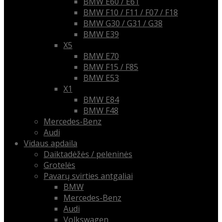
BMW E60 / E61
BMW F10 / F11 / F07 / F18
BMW G30 / G31 / G38
BMW E39
X5
BMW E70
BMW F15 / F85
BMW E53
X1
BMW E84
BMW F48
Mercedes-Benz
Audi
Vidaus apdaila
Daiktadėžės / peleninės
Grotelės
Pavarų svirties antgaliai
BMW
Mercedes-Benz
Audi
Volkswagen