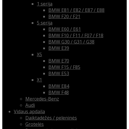
1 serija
BMW E81 / E82 / E87 / E88
BMW F20 / F21
5 serija
BMW E60 / E61
BMW F10 / F11 / F07 / F18
BMW G30 / G31 / G38
BMW E39
X5
BMW E70
BMW F15 / F85
BMW E53
X1
BMW E84
BMW F48
Mercedes-Benz
Audi
Vidaus apdaila
Daiktadėžės / peleninės
Grotelės