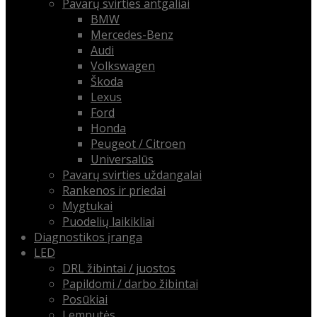
Pavarų svirties antgaliai
BMW
Mercedes-Benz
Audi
Volkswagen
Škoda
Lexus
Ford
Honda
Peugeot / Citroen
Universalūs
Pavarų svirties uždangalai
Rankenos ir priedai
Mygtukai
Puodelių laikikliai
Diagnostikos įranga
LED
DRL žibintai / juostos
Papildomi / darbo žibintai
Posūkiai
Lemputės