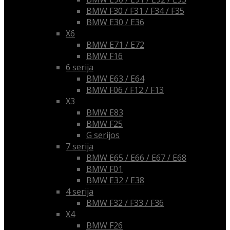
BMW F30 / F31 / F34 / F35
BMW E30 / E36
X6
BMW E71 / E72
BMW F16
6 serija
BMW E63 / E64
BMW F06 / F12 / F13
X3
BMW E83
BMW F25
G serijos
7 serija
BMW E65 / E66 / E67 / E68
BMW F01
BMW E32 / E38
4 serija
BMW F32 / F33 / F36
X4
BMW F26