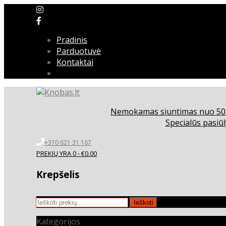
Pradinis
Parduotuvė
Kontaktai
Nemokamas siuntimas nuo 5
Specialūs pasiūl
+370 621 31 167
PREKIŲ YRA 0 -
€
0.00
Krepšelis
Ieškoti:
Ieškoti
Kategorijos