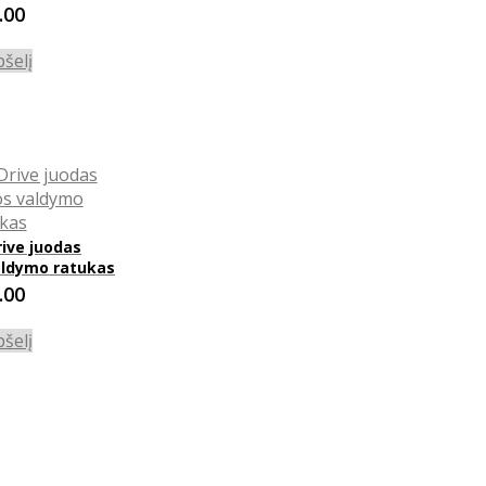
.00
pšelį
ive juodas
aldymo ratukas
.00
pšelį