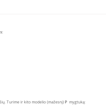
s:
šių. Turime ir kito modelio (mažesnį)
P
mygtuką: