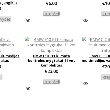
o jungiklis
€
6.00
€
10
0
Į krepšelį
Į kre
This
avybes
product
has
multiple
variants.
The
options
ultimedijos
BMW F10 F11 klimato
BMW CIC iDr
may
tukas
kontrolės mygtukai 11 vnt
multimedijos v
be
komplektas
0
€
20
chosen
€
23.00
on
lį
Į kre
the
Į krepšelį
product
page