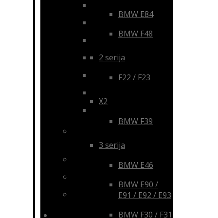
Volkswagen
BMW E84
Škoda
BMW F48
Lexus
2 serija
Ford
Honda
F22 / F23
Peugeot / Citroen
X2
Universalūs
BMW F39
Pavarų svirties
uždangalai
3 serija
Rankenos ir priedai
BMW E46
Mygtukai
BMW E90 /
Puodelių laikikliai
E91 / E92 / E93
BMW F30 / F31
Diagnostikos įranga