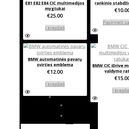
E81 E82 E84 CIC multimedijos
rankinio stabdži
mygtukai
€
10.0
4 serija
€
25.00
BMW F32 / F33
Pasirinkti s
/ F36
Į krepšelį
X4
BMW F26
1 serija
BMW automatinės pavarų
svirties emblema
BMW CIC iDrive m
BMW E81 /
€
12.00
valdymo ra
E82 / E87 / E88
€
15.0
Į krepšelį
BMW F20 / F21
Į krepše
5 serija
BMW E39
BMW E60 /
E61