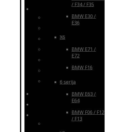
/ F34 / F35
LED
BMW E30 /
DRL žibintai / juostos
E36
Papildomi / darbo žibintai
X6
Posūkiai
BMW E71 /
Lemputės
E72
Angel Eyes
BMW F16
Numerių apšvietimas
Priedai
6 serija
Xenon
BMW E63 /
E64
Aksesuarai ir kvepalai
BMW F06 / F12
Išorė
/ F13
Apdaila, laikikliai