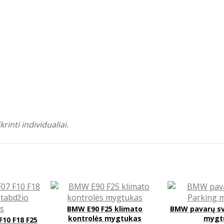
inti individualiai.
BMW E90 F25 klimato
BMW pavarų svi
kontrolės mygtukas
mygt
F10 F18 F25