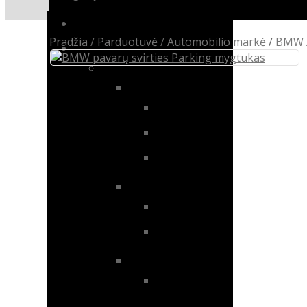
Audio & video
Pradžia
/
Parduotuvė
/
Automobilio markė
/
BMW
Automobilio markė
BMW
X5
BMW E53
BMW E70
BMW F15 / F85
X1
BMW E84
BMW F48
2 serija
F22 / F23