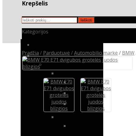
Krepšelis
Ieškoti:
Ieškoti
Kategorijos
Audio & video
Pradžia
/
Parduotuvė
/
Automobilio markė
/
BMW
Automobilio markė
BMW
X5
BMW E53
BMW E70
BMW F15 / F85
X1
BMW E84