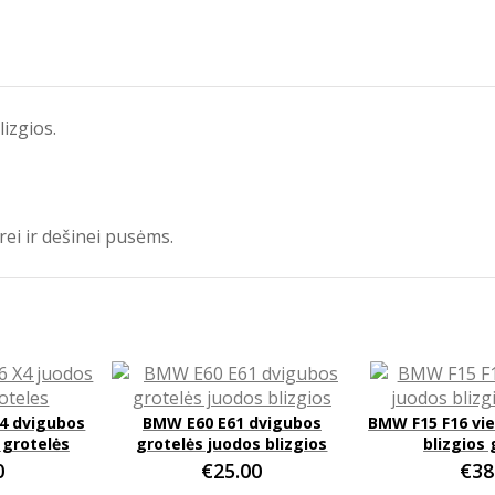
izgios.
ei ir dešinei pusėms.
4 dvigubos
BMW E60 E61 dvigubos
BMW F15 F16 vi
 grotelės
grotelės juodos blizgios
blizgios 
0
€
25.00
€
38