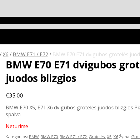
/
X6
/
BMW E71 / E72
/
BMW E70 E71 dvigubos grotelės juodo
BMW E70 E71 dvigubos grot
juodos blizgios
€
35.00
BMW E70 X5, E71 X6 dvigubos grotelės juodos blizgios Pi
spalva.
Neturime
Kategorijos:
BMW
,
BMW E70
,
BMW E71 / E72
,
Grotelės
,
X5
,
X6
Žyma:
Grot