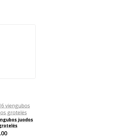
engubos juodos
grotelės
.00