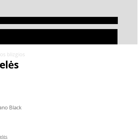
s blizgios
elės
ano Black
elės