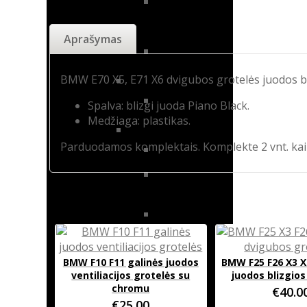
BMW F48
2 serija
Aprašymas
F22 / F23
BMW E70 X5, E71 X6 dvigubos grotelės juodos bl
X2
BMW F39
Spalva: blizgi juoda Piano Black.
Medžiaga: plastikas.
3 serija
Parduodamos komplektais. Komplekte 2 vnt. kair
BMW E46
BMW E90 /
E91 / E92 / E93
Panašūs produktai
BMW F30 / F31
/ F34 / F35
BMW E30 /
BMW F10 F11 galinės juodos
BMW F25 F26 X3 X
E36
ventiliacijos grotelės su
juodos blizgios
chromu
€
40.0
X6
€
25.00