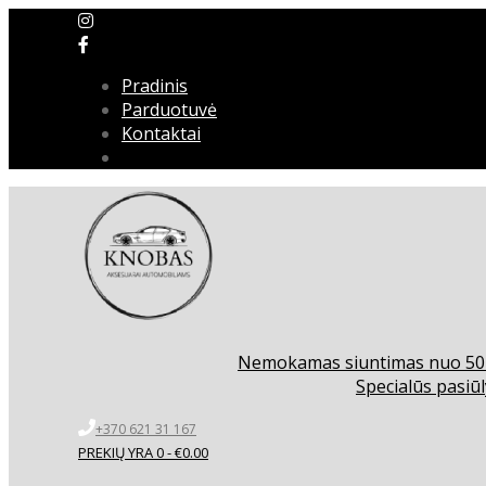
Pradinis
Parduotuvė
Kontaktai
Nemokamas siuntimas nuo 5
Specialūs pasiūl
+370 621 31 167
PREKIŲ YRA 0 -
€
0.00