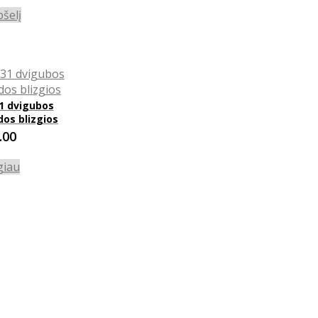
pšelį
1 dvigubos
dos blizgios
.00
giau