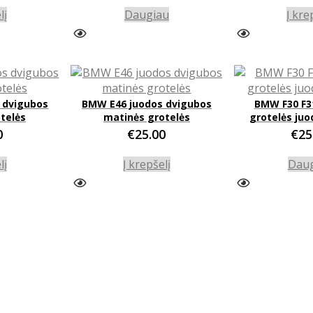
lį
Daugiau
Į kre
 dvigubos
BMW E46 juodos dvigubos
BMW F30 F3
otelės
matinės grotelės
grotelės juo
0
€
25.00
€
25
lį
Į krepšelį
Dau