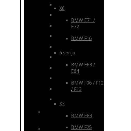
BMW
X6
Mercedes-Benz
BMW E71 /
Audi
E72
Volkswagen
BMW F16
Škoda
6 serija
Lexus
BMW E63 /
Ford
E64
Honda
BMW F06 / F12
Peugeot / Citroen
/ F13
Universalūs
X3
Pavarų svirties
BMW E83
uždangalai
BMW F25
Rankenos ir priedai