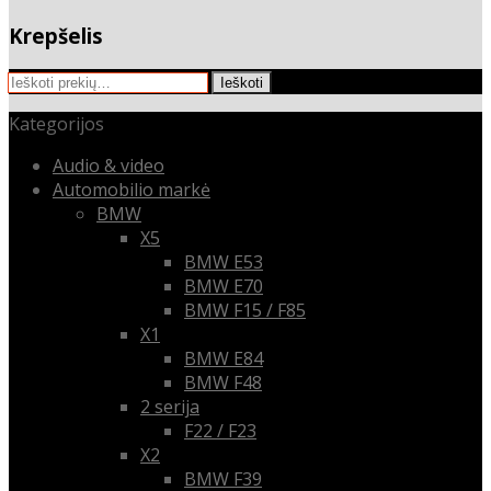
Krepšelis
Ieškoti:
Ieškoti
Kategorijos
Audio & video
Automobilio markė
BMW
X5
BMW E53
BMW E70
BMW F15 / F85
X1
BMW E84
BMW F48
2 serija
F22 / F23
X2
BMW F39