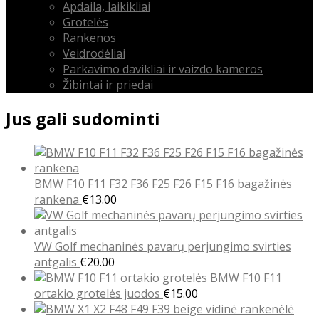
Apdaila, laikikliai
Grotelės
Rankenos
Veidrodėliai
Parkavimo davikliai ir vaizdo kameros
Žibintai ir priedai
Jus gali sudominti
BMW F10 F11 F32 F36 F25 F26 F15 F16 bagažinės
rankena
€
13.00
VW Golf mechaninės pavarų perjungimo svirties
antgalis
€
20.00
BMW F10 F11
ortakio grotelės juodos
€
15.00