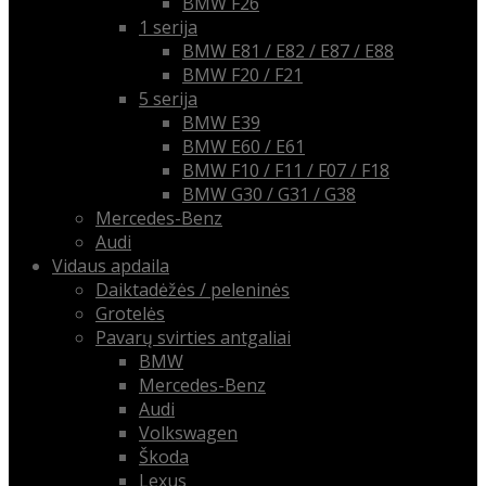
BMW F26
1 serija
BMW E81 / E82 / E87 / E88
BMW F20 / F21
5 serija
BMW E39
BMW E60 / E61
BMW F10 / F11 / F07 / F18
BMW G30 / G31 / G38
Mercedes-Benz
Audi
Vidaus apdaila
Daiktadėžės / peleninės
Grotelės
Pavarų svirties antgaliai
BMW
Mercedes-Benz
Audi
Volkswagen
Škoda
Lexus