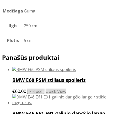
Medžiaga
Guma
Ilgis
250 cm
Plotis
5 cm
Panašūs produktai
BMW E60 PSM stiliaus spoileris
€
60.00
Į krepšelį
Quick View
BMW E46 E61 E91 galinio dangčio lango