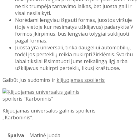
ne tik trumpėja tarnavimo laikas, bet juosta gali ir
visai nesilaikyti.
Norėdami lengviau išgauti formas, juostos viršuje
(toje vietoje kur nesimatys užklijavus) padarykite V
formos įkirpimus, bus lengviau tolygiai suklijuoti
pagal formas.
Juosta yra universali, tinka daugeliui automobilių,
todėl jos perteklių reikia nukirpti žirklėmis. Svarbu
labai tiksliai išsimatuoti Jums reikalingą ilgį arba
užklijavus nukirpti perteklių likusį kraštuose.
Galbūt Jus sudomins ir
klijuojamas spoileris:
Klijuojamas universalus galinis spoileris
„Karboninis”.
Spalva
Matinė juoda