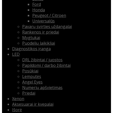
Ford
Honda
Peugeot / Citroen
Universalūs
Pavarų svirties uždangalai
Rankenos ir priedai
Mygtukai
Puodelių laikikliai
Diagnostikos įranga
LED
DRL žibintai / juostos
Papildomi / darbo žibintai
Posūkiai
Lemputės
Angel Eyes
Numerių apšvietimas
Priedai
Xenon
Aksesuarai ir kvepalai
Išorė