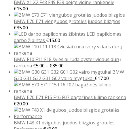
BMW X1 X2 F48 F49 F39 beige vidinė rankenėlė
€
15.00
BMW E70 E71 viengubos grotelės juodos blizgios
€
35.00
LED papildomas
darbo žibintas
€
15.00
BMW F10 F11 F18 šviesiai ruda oyster vidaus durų
Price
rankena
€
5.00
–
€
35.00
range:
BMW
€5.00
G30 G31 G32 G01 G02 vairo mygtukai
€
17.00
through
€35.00
BMW E70 E71 F15 F16 F07 bagažinės kilimo rankena
€
20.00
BMW F48 X1 dvigubos juodos blizgios grotelės
Performance
€
40.00