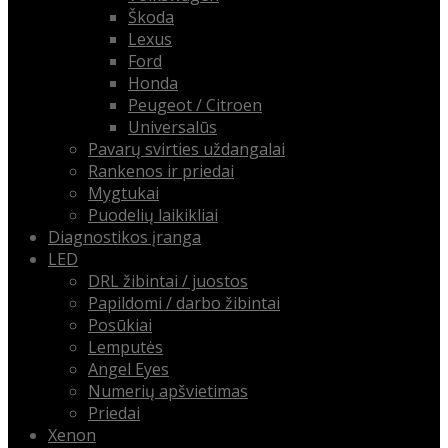
Škoda
Lexus
Ford
Honda
Peugeot / Citroen
Universalūs
Pavarų svirties uždangalai
Rankenos ir priedai
Mygtukai
Puodelių laikikliai
Diagnostikos įranga
LED
DRL žibintai / juostos
Papildomi / darbo žibintai
Posūkiai
Lemputės
Angel Eyes
Numerių apšvietimas
Priedai
Xenon