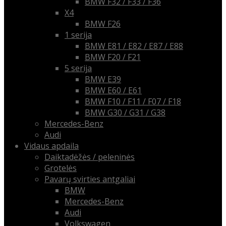
BMW F32 / F33 / F36
X4
BMW F26
1 serija
BMW E81 / E82 / E87 / E88
BMW F20 / F21
5 serija
BMW E39
BMW E60 / E61
BMW F10 / F11 / F07 / F18
BMW G30 / G31 / G38
Mercedes-Benz
Audi
Vidaus apdaila
Daiktadėžės / peleninės
Grotelės
Pavarų svirties antgaliai
BMW
Mercedes-Benz
Audi
Volkswagen