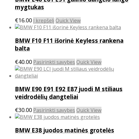
mygtukas
€
16.00
Į krepšelį
Quick View
BMW F10 F11 išorinė Keyless rankena
balta
This
€
40.00
Pasirinkti savybes
Quick View
product
has
multiple
BMW E90 E91 E92 E87 juodi M stiliaus
variants.
The
veidrodėlių dangteliai
options
may
This
€
30.00
Pasirinkti savybes
Quick View
be
product
chosen
has
on
BMW E38 juodos matinės grotelės
multiple
the
variants.