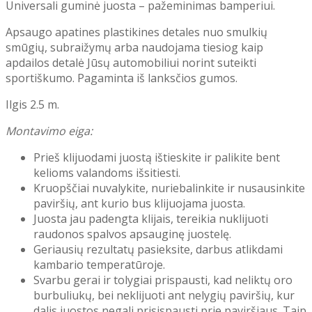
Universali guminė juosta – pažeminimas bamperiui.
Apsaugo apatines plastikines detales nuo smulkių
smūgių, subraižymų arba naudojama tiesiog kaip
apdailos detalė Jūsų automobiliui norint suteikti
sportiškumo. Pagaminta iš lanksčios gumos.
Ilgis 2.5 m.
Montavimo eiga:
Prieš klijuodami juostą ištieskite ir palikite bent
kelioms valandoms išsitiesti.
Kruopščiai nuvalykite, nuriebalinkite ir nusausinkite
paviršių, ant kurio bus klijuojama juosta.
Juosta jau padengta klijais, tereikia nuklijuoti
raudonos spalvos apsauginę juostelę.
Geriausių rezultatų pasieksite, darbus atlikdami
kambario temperatūroje.
Svarbu gerai ir tolygiai prispausti, kad neliktų oro
burbuliukų, bei neklijuoti ant nelygių paviršių, kur
dalis juostos negali prisispausti prie paviršiaus. Taip