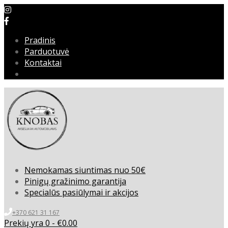
Pradinis
Parduotuvė
Kontaktai
Nemokamas siuntimas nuo 50€
Pinigų gražinimo garantija
Specialūs pasiūlymai ir akcijos
+370 621 31 167
Prekių yra 0 -
€
0.00