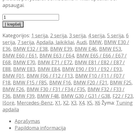
apsaugai.
produkto
kiekis:
Į krepšelį
Universali
Kategorijos:
1 serija
,
2 serija
,
3 serija
,
4 serija
,
5 serija
,
6
guminė
serija
,
7 serija
,
Apdaila, laikikliai
,
Audi
,
BMW
,
BMW E30 /
juosta
E36
,
BMW E32 / E38
,
BMW E39
,
BMW E46
,
BMW E53
,
-
BMW E60 / E61
,
BMW E63 / E64
,
BMW E65 / E66 / E67 /
pažeminimas
E68
,
BMW E70
,
BMW E71 / E72
,
BMW E81 / E82 / E87 /
E88
,
BMW E83
,
BMW E84
,
BMW E90 / E91 / E92 / E93
,
BMW F01
,
BMW F06 / F12 / F13
,
BMW F10 / F11 / F07 /
F18
,
BMW F15 / F85
,
BMW F16
,
BMW F20 / F21
,
BMW F25
,
BMW F26
,
BMW F30 / F31 / F34 / F35
,
BMW F32 / F33 /
F36
,
BMW F39
,
BMW F48
,
BMW G30 / G31 / G38
,
F22 / F23
,
Išorė
,
Mercedes-Benz
,
X1
,
X2
,
X3
,
X4
,
X5
,
X6
Žyma:
Tuning
apdaila
Aprašymas
Papildoma informacija