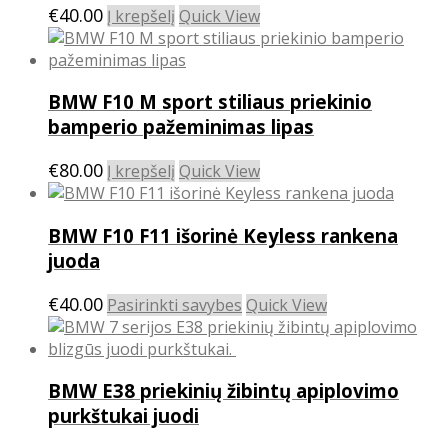
product
€
40.00
The
Į krepšelį
Quick View
page
options
may
be
BMW F10 M sport stiliaus priekinio
chosen
on
bamperio pažeminimas lipas
the
product
€
80.00
Į krepšelį
Quick View
page
BMW F10 F11 išorinė Keyless rankena
juoda
This
€
40.00
Pasirinkti savybes
Quick View
product
has
multiple
BMW E38 priekinių žibintų apiplovimo
variants.
The
purkštukai juodi
options