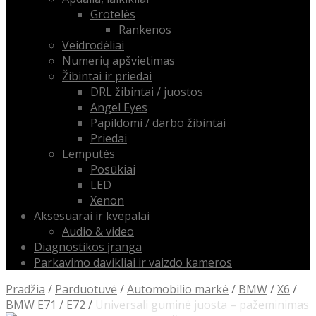
Grotelės
Rankenos
Veidrodėliai
Numerių apšvietimas
Žibintai ir priedai
DRL žibintai / juostos
Angel Eyes
Papildomi / darbo žibintai
Priedai
Lemputės
Posūkiai
LED
Xenon
Aksesuarai ir kvepalai
Audio & video
Diagnostikos įranga
Parkavimo davikliai ir vaizdo kameros
Pradžia
/
Parduotuvė
/
Automobilio markė
/
BMW
/
X6
/
BMW E71 / E72
/
Universali guminė juosta – pažeminimas