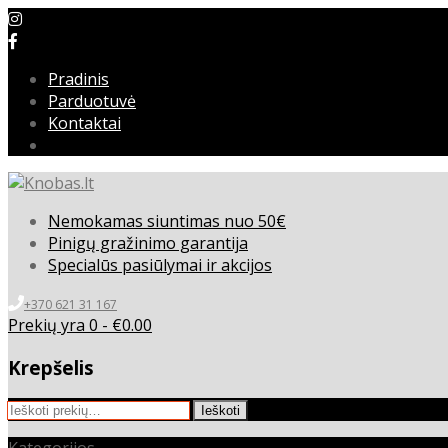
Pradinis
Parduotuvė
Kontaktai
Nemokamas siuntimas nuo 50€
Pinigų gražinimo garantija
Specialūs pasiūlymai ir akcijos
+370 621 31 167
Prekių yra 0 -
€
0.00
Krepšelis
Ieškoti:
Ieškoti