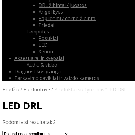
DRL žibintai / juostos
Angel Eyes
Papildomi / darbo žibintai
Priedai
Lemputės
Posūkiai
LED
Xenon
Aksesuarai ir kvepalai
Audio & video
Diagnostikos įranga
Parkavimo davikliai ir vaizdo kameros
Pradžia
/
Parduotuvė
/
Produktai su žymomis “LED DRL”
LED DRL
Rūšiuojama
Rodomi visi rezultatai: 2
pagal
populiarumą