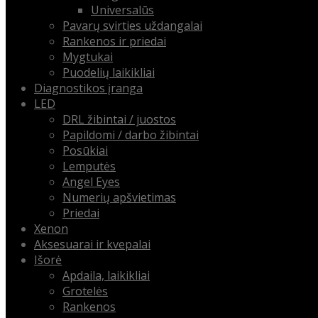
Universalūs
Pavarų svirties uždangalai
Rankenos ir priedai
Mygtukai
Puodelių laikikliai
Diagnostikos įranga
LED
DRL žibintai / juostos
Papildomi / darbo žibintai
Posūkiai
Lemputės
Angel Eyes
Numerių apšvietimas
Priedai
Xenon
Aksesuarai ir kvepalai
Išorė
Apdaila, laikikliai
Grotelės
Rankenos