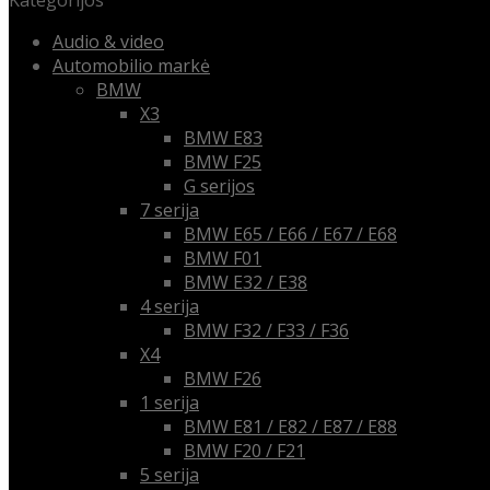
Kategorijos
Audio & video
Automobilio markė
BMW
X3
BMW E83
BMW F25
G serijos
7 serija
BMW E65 / E66 / E67 / E68
BMW F01
BMW E32 / E38
4 serija
BMW F32 / F33 / F36
X4
BMW F26
1 serija
BMW E81 / E82 / E87 / E88
BMW F20 / F21
5 serija