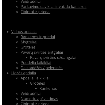
Veidrodėliai
Parkavimo davikliai ir vaizdo kameros
Žibintai ir priedai
Menu
Skip
Vidaus apdaila
to
Rankenos ir priedai
content
Mygtukai
Grotelės
Pavarų svirties antgaliai
Pavarų svirties uždangalai
Puodelių laikikliai
Daiktadėžės / peleninės
Išorės apdaila
Apdaila, laikikliai
Grotelės
Rankenos
Veidrodėliai
Numerių apšvietimas
Žibintai ir priedai