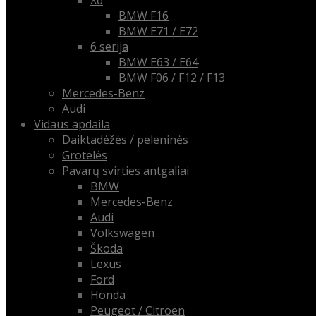
X6
BMW F16
BMW E71 / E72
6 serija
BMW E63 / E64
BMW F06 / F12 / F13
Mercedes-Benz
Audi
Vidaus apdaila
Daiktadėžės / peleninės
Grotelės
Pavarų svirties antgaliai
BMW
Mercedes-Benz
Audi
Volkswagen
Škoda
Lexus
Ford
Honda
Peugeot / Citroen