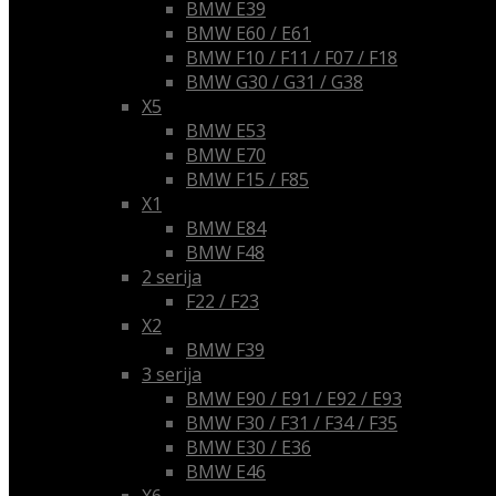
BMW E39
BMW E60 / E61
BMW F10 / F11 / F07 / F18
BMW G30 / G31 / G38
X5
BMW E53
BMW E70
BMW F15 / F85
X1
BMW E84
BMW F48
2 serija
F22 / F23
X2
BMW F39
3 serija
BMW E90 / E91 / E92 / E93
BMW F30 / F31 / F34 / F35
BMW E30 / E36
BMW E46