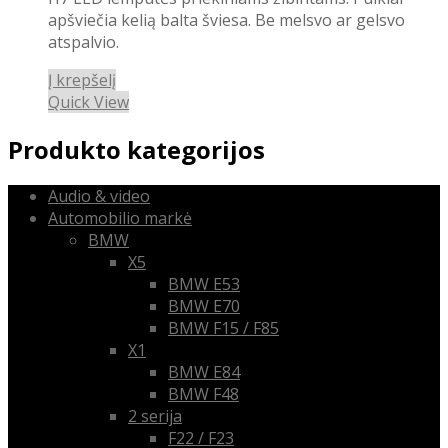
apšviečia kelią balta šviesa. Be melsvo ar gelsvo
atspalvio.
Į krepšelį
Quick View
Produkto kategorijos
Audio & video
Automobilio markė
BMW
X5
BMW E53
BMW E70
BMW F15 / F85
X1
BMW E84
BMW F48
2 serija
F22 / F23