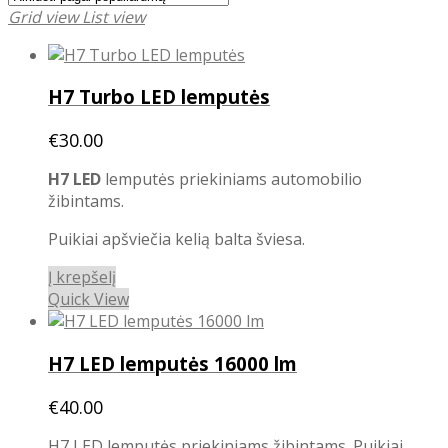
Grid view
List view
H7 Turbo LED lemputės
€
30.00
H7 LED
lemputės priekiniams automobilio
žibintams.
Puikiai apšviečia kelią balta šviesa.
Į krepšelį
Quick View
H7 LED lemputės 16000 lm
€
40.00
H7 LED lemputės priekiniams žibintams. Puikiai