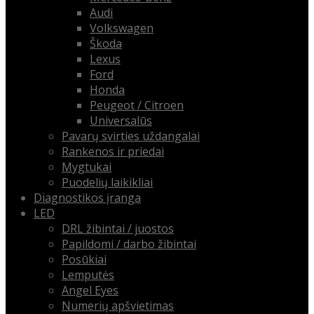
Audi
Volkswagen
Škoda
Lexus
Ford
Honda
Peugeot / Citroen
Universalūs
Pavarų svirties uždangalai
Rankenos ir priedai
Mygtukai
Puodelių laikikliai
Diagnostikos įranga
LED
DRL žibintai / juostos
Papildomi / darbo žibintai
Posūkiai
Lemputės
Angel Eyes
Numerių apšvietimas