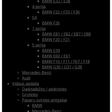
BMW E32 / E38
4 serija
BMW F32 / F33 / F36
X4
BMW F26
1 serija
BMW E81 / E82 / E87 / E88
BMW F20 / F21
5 serija
BMW E39
BMW E60 / E61
BMW F10 / F11 / F07 / F18
BMW G30 / G31 / G38
Mercedes-Benz
Audi
Vidaus apdaila
Daiktadėžės / peleninės
Grotelės
Pavarų svirties antgaliai
BMW
Mercedes-Benz