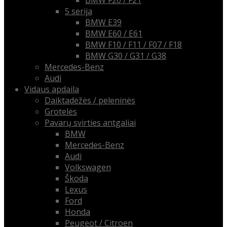
BMW F20 / F21
5 serija
BMW E39
BMW E60 / E61
BMW F10 / F11 / F07 / F18
BMW G30 / G31 / G38
Mercedes-Benz
Audi
Vidaus apdaila
Daiktadėžės / peleninės
Grotelės
Pavarų svirties antgaliai
BMW
Mercedes-Benz
Audi
Volkswagen
Škoda
Lexus
Ford
Honda
Peugeot / Citroen