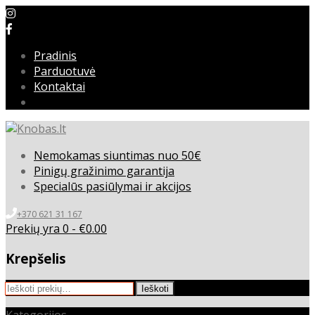
Pradinis
Parduotuvė
Kontaktai
Nemokamas siuntimas nuo 50€
Pinigų gražinimo garantija
Specialūs pasiūlymai ir akcijos
+370 621 31 167
Prekių yra 0 -
€
0.00
Krepšelis
Ieškoti:
Ieškoti