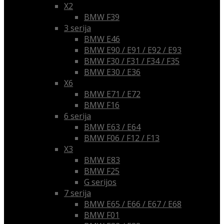
X2
BMW F39
3 serija
BMW E46
BMW E90 / E91 / E92 / E93
BMW F30 / F31 / F34 / F35
BMW E30 / E36
X6
BMW E71 / E72
BMW F16
6 serija
BMW E63 / E64
BMW F06 / F12 / F13
X3
BMW E83
BMW F25
G serijos
7 serija
BMW E65 / E66 / E67 / E68
BMW F01