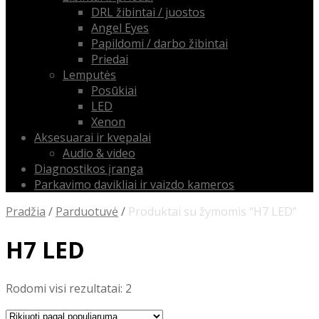
DRL žibintai / juostos
Angel Eyes
Papildomi / darbo žibintai
Priedai
Lemputės
Posūkiai
LED
Xenon
Aksesuarai ir kvepalai
Audio & video
Diagnostikos įranga
Parkavimo davikliai ir vaizdo kameros
Pradžia
/
Parduotuvė
/
Produktai su žymomis “H7 LED”
H7 LED
Rūšiuojama
Rodomi visi rezultatai: 2
pagal
populiarumą