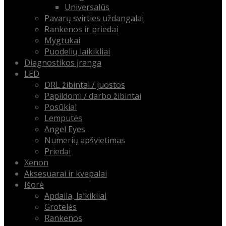
Universalūs
Pavarų svirties uždangalai
Rankenos ir priedai
Mygtukai
Puodelių laikikliai
Diagnostikos įranga
LED
DRL žibintai / juostos
Papildomi / darbo žibintai
Posūkiai
Lemputės
Angel Eyes
Numerių apšvietimas
Priedai
Xenon
Aksesuarai ir kvepalai
Išorė
Apdaila, laikikliai
Grotelės
Rankenos