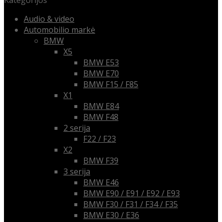
Kategorijos
Audio & video
Automobilio markė
BMW
X5
BMW E53
BMW E70
BMW F15 / F85
X1
BMW E84
BMW F48
2 serija
F22 / F23
X2
BMW F39
3 serija
BMW E46
BMW E90 / E91 / E92 / E93
BMW F30 / F31 / F34 / F35
BMW E30 / E36