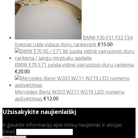
BMW F30 F31 F32 F34
šviesiai ruda vidaus durų rankenėlė
€
15.00
BMW E70 E71 juoda vidinė vairuotojo durų rankena
€
20.00
Mercedes-Benz W203 W211 W219 LED numerių
apšvietimas
€
12.00
Užsisakykite naujienlaiškį
ir gaukite informaciją apie mūsų naujienas ir akcijas
Email