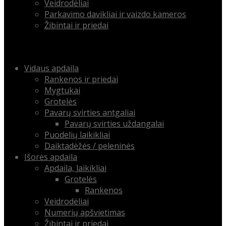
Veidrodėliai
Parkavimo davikliai ir vaizdo kameros
Žibintai ir priedai
Menu
Skip
Vidaus apdaila
to
Rankenos ir priedai
content
Mygtukai
Grotelės
Pavarų svirties antgaliai
Pavarų svirties uždangalai
Puodelių laikikliai
Daiktadėžės / peleninės
Išorės apdaila
Apdaila, laikikliai
Grotelės
Rankenos
Veidrodėliai
Numerių apšvietimas
Žibintai ir priedai