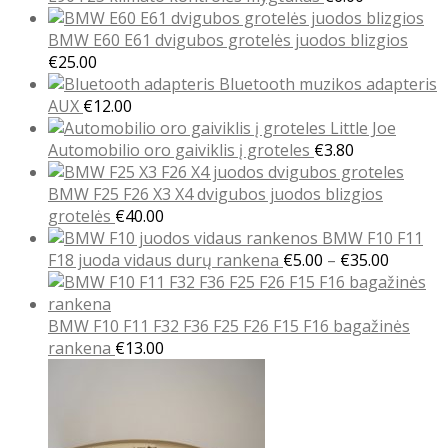
BMW E60 E61 dvigubos grotelės juodos blizgios
€
25.00
Bluetooth muzikos adapteris
AUX
€
12.00
Automobilio oro gaiviklis į groteles
€
3.80
BMW F25 F26 X3 X4 dvigubos juodos blizgios
grotelės
€
40.00
BMW F10 F11
Price
F18 juoda vidaus durų rankena
€
5.00
–
€
35.00
range:
€5.00
throug
BMW F10 F11 F32 F36 F25 F26 F15 F16 bagažinės
€35.00
rankena
€
13.00