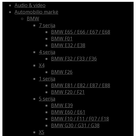
Audio & video
Automobilio markė
BMW
7 serija
BMW E65 / E66 / E67 / E68
BMW F01
BMW E32 / E38
4 serija
BMW F32 / F33 / F36
X4
BMW F26
1 serija
BMW E81 / E82 / E87 / E88
BMW F20 / F21
5 serija
BMW E39
BMW E60 / E61
BMW F10 / F11 / F07 / F18
BMW G30 / G31 / G38
X5