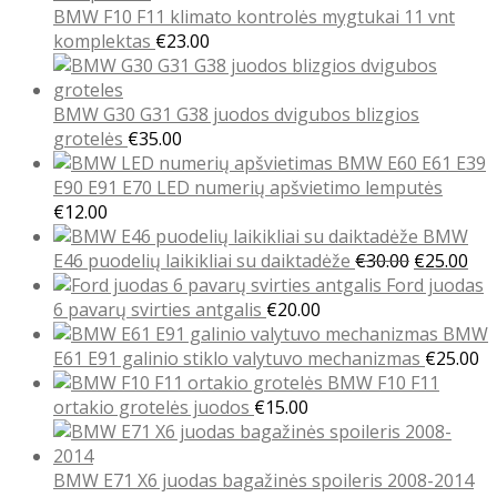
€35.00.
€30.00.
BMW F10 F11 klimato kontrolės mygtukai 11 vnt
komplektas
€
23.00
BMW G30 G31 G38 juodos dvigubos blizgios
grotelės
€
35.00
BMW E60 E61 E39
E90 E91 E70 LED numerių apšvietimo lemputės
€
12.00
BMW
Original
Cur
E46 puodelių laikikliai su daiktadėže
€
30.00
€
25.00
price
pri
Ford juodas
was:
is:
6 pavarų svirties antgalis
€
20.00
€30.00.
€25
BMW
E61 E91 galinio stiklo valytuvo mechanizmas
€
25.00
BMW F10 F11
ortakio grotelės juodos
€
15.00
BMW E71 X6 juodas bagažinės spoileris 2008-2014