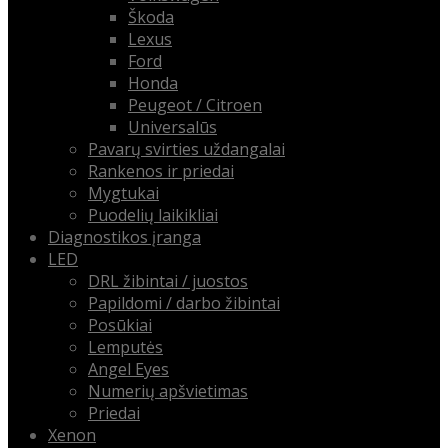
Škoda
Lexus
Ford
Honda
Peugeot / Citroen
Universalūs
Pavarų svirties uždangalai
Rankenos ir priedai
Mygtukai
Puodelių laikikliai
Diagnostikos įranga
LED
DRL žibintai / juostos
Papildomi / darbo žibintai
Posūkiai
Lemputės
Angel Eyes
Numerių apšvietimas
Priedai
Xenon