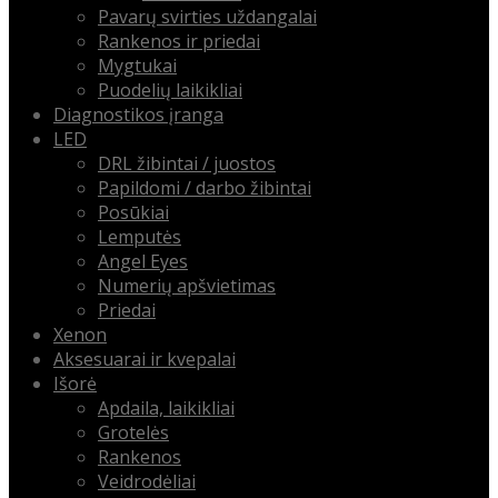
Pavarų svirties uždangalai
Rankenos ir priedai
Mygtukai
Puodelių laikikliai
Diagnostikos įranga
LED
DRL žibintai / juostos
Papildomi / darbo žibintai
Posūkiai
Lemputės
Angel Eyes
Numerių apšvietimas
Priedai
Xenon
Aksesuarai ir kvepalai
Išorė
Apdaila, laikikliai
Grotelės
Rankenos
Veidrodėliai