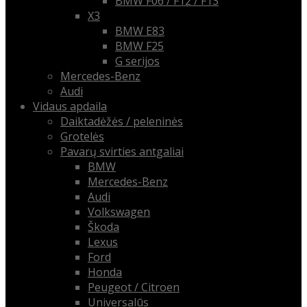
BMW F06 / F12 / F13
X3
BMW E83
BMW F25
G serijos
Mercedes-Benz
Audi
Vidaus apdaila
Daiktadėžės / peleninės
Grotelės
Pavarų svirties antgaliai
BMW
Mercedes-Benz
Audi
Volkswagen
Škoda
Lexus
Ford
Honda
Peugeot / Citroen
Universalūs