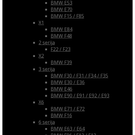
BMW E53
BMW E70
BMW F15 / F85
X1
BMW E84
BMW F48
2 serija
F22 / F23
X2
BMW F39
3 serija
BMW F30 / F31 / F34 / F35
BMW E30 / E36
BMW E46
BMW E90 / E91 / E92 / E93
X6
BMW E71 / E72
BMW F16
6 serija
BMW E63 / E64