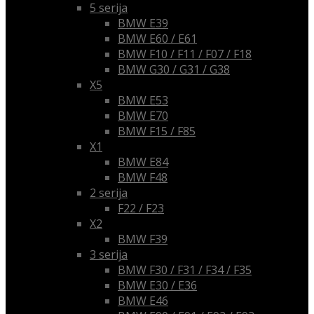
5 serija
BMW E39
BMW E60 / E61
BMW F10 / F11 / F07 / F18
BMW G30 / G31 / G38
X5
BMW E53
BMW E70
BMW F15 / F85
X1
BMW E84
BMW F48
2 serija
F22 / F23
X2
BMW F39
3 serija
BMW F30 / F31 / F34 / F35
BMW E30 / E36
BMW E46