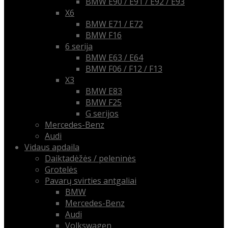
BMW E90 / E91 / E92 / E93
X6
BMW E71 / E72
BMW F16
6 serija
BMW E63 / E64
BMW F06 / F12 / F13
X3
BMW E83
BMW F25
G serijos
Mercedes-Benz
Audi
Vidaus apdaila
Daiktadėžės / peleninės
Grotelės
Pavarų svirties antgaliai
BMW
Mercedes-Benz
Audi
Volkswagen