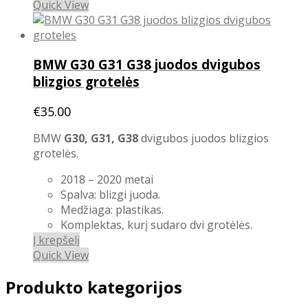
product
Quick View
has
multiple
variants.
BMW G30 G31 G38 juodos dvigubos
The
options
blizgios grotelės
may
be
€
35.00
chosen
BMW
G30, G31, G38
dvigubos juodos blizgios
on
grotelės.
the
product
2018 – 2020 metai
page
Spalva: blizgi juoda.
Medžiaga: plastikas.
Komplektas, kurį sudaro dvi grotėlės.
Į krepšelį
Quick View
Produkto kategorijos