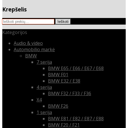
Krepšelis
Ieškoti:
Ieškoti
Kategorijos
Audio & video
Automobilio markė
BMW
7 serija
BMW E65 / E66 / E67 / E68
BMW F01
BMW E32 / E38
4 serija
BMW F32 / F33 / F36
X4
BMW F26
1 serija
BMW E81 / E82 / E87 / E88
BMW F20 / F21