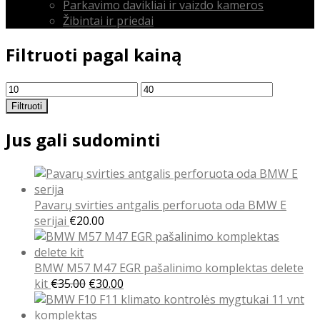
Parkavimo davikliai ir vaizdo kameros
Žibintai ir priedai
Filtruoti pagal kainą
Min
Maks
kaina
kaina
Filtruoti
Jus gali sudominti
Pavarų svirties antgalis perforuota oda BMW E
serijai
€
20.00
BMW M57 M47 EGR pašalinimo komplektas delete
Original
Current
kit
€
35.00
€
30.00
price
price
was:
is: