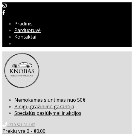
Pradinis
Parduotuvė
Kontaktai
Nemokamas siuntimas nuo 50€
Pinigų gražinimo garantija
Specialūs pasiūlymai ir akcijos
+370 621 31 167
Prekių yra 0 -
€
0.00