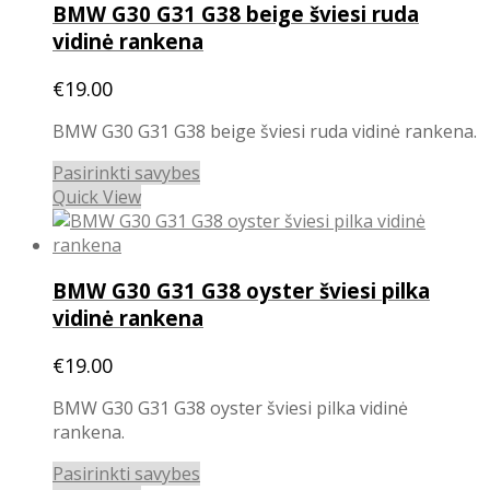
BMW G30 G31 G38 beige šviesi ruda
The
options
vidinė rankena
may
be
€
19.00
chosen
BMW G30 G31 G38 beige šviesi ruda vidinė rankena.
on
the
This
Pasirinkti savybes
product
product
Quick View
page
has
multiple
variants.
BMW G30 G31 G38 oyster šviesi pilka
The
options
vidinė rankena
may
be
€
19.00
chosen
BMW G30 G31 G38 oyster šviesi pilka vidinė
on
rankena.
the
product
This
Pasirinkti savybes
page