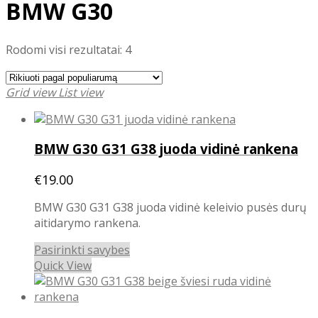
BMW G30
Rūšiuojama
Rodomi visi rezultatai: 4
pagal
populiarumą
Grid view
List view
BMW G30 G31 G38 juoda vidinė rankena
€
19.00
BMW G30 G31 G38 juoda vidinė keleivio pusės durų
aitidarymo rankena.
This
Pasirinkti savybes
product
Quick View
has
multiple
variants.