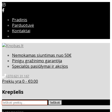
Pradinis
Parduotuvė
Kontaktai
Nemokamas siuntimas nuo 50€
Pinigų gražinimo garantija
Specialūs pasiūlymai ir akcijos
+370 621 31 167
Prekių yra 0 -
€
0.00
Krepšelis
Ieškoti:
Ieškoti