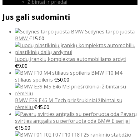
Žibintai ir priedai
Jus gali sudominti
Sėdynės tarpo juosta
BMW
€
15.00
Juodų įrankių komplektas automobiliams ardyti
€
9.00
BMW F10 M4
stiliaus spoileris
€
50.00
BMW E39 E46 M Tech priešrūkiniai žibintai su
rėmėliu
€
45.00
Pavarų
svirties antgalis su perforuota oda BMW E serijai
€
15.00