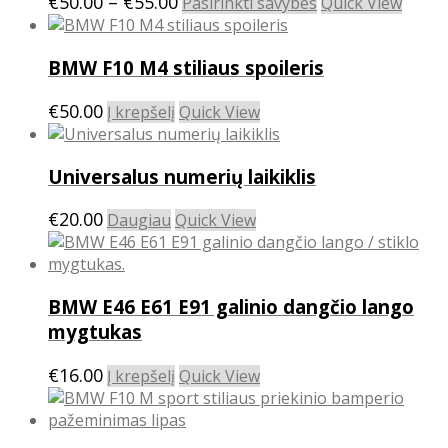
Price
This
€
50.00
–
€
55.00
Pasirinkti savybes
Quick View
may
product
range:
be
has
€50.00
chosen
BMW F10 M4 stiliaus spoileris
multiple
through
on
variants.
€55.00
the
€
50.00
The
Į krepšelį
Quick View
product
options
page
may
Universalus numerių laikiklis
be
chosen
€
20.00
Daugiau
Quick View
on
the
product
page
BMW E46 E61 E91 galinio dangčio lango
mygtukas
€
16.00
Į krepšelį
Quick View