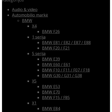
Kategorijos
Audio & video
Automobilio markė
BMW
X4
BMW F26
1 serija
BMW E81 / E82 / E87 / E88
BMW F20 / F21
5 serija
BMW E39
BMW E60 / E61
BMW F10 / F11 / F07 / F18
BMW G30 / G31 / G38
X5
BMW E53
BMW E70
BMW F15 / F85
X1
BMW E84