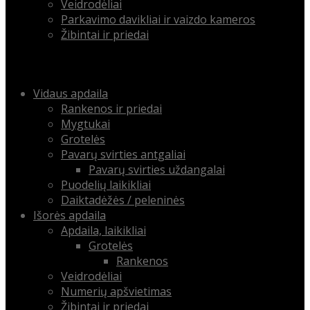
Veidrodėliai
Parkavimo davikliai ir vaizdo kameros
Žibintai ir priedai
Menu
Skip
Vidaus apdaila
to
Rankenos ir priedai
content
Mygtukai
Grotelės
Pavarų svirties antgaliai
Pavarų svirties uždangalai
Puodelių laikikliai
Daiktadėžės / peleninės
Išorės apdaila
Apdaila, laikikliai
Grotelės
Rankenos
Veidrodėliai
Numerių apšvietimas
Žibintai ir priedai