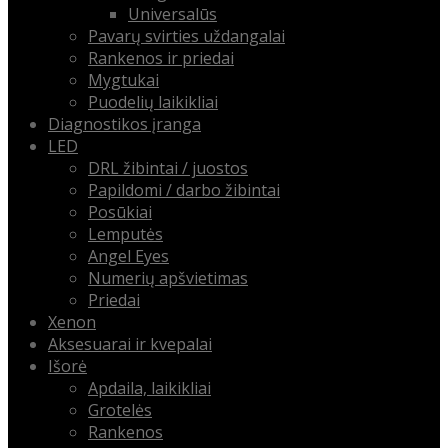
Universalūs
Pavarų svirties uždangalai
Rankenos ir priedai
Mygtukai
Puodelių laikikliai
Diagnostikos įranga
LED
DRL žibintai / juostos
Papildomi / darbo žibintai
Posūkiai
Lemputės
Angel Eyes
Numerių apšvietimas
Priedai
Xenon
Aksesuarai ir kvepalai
Išorė
Apdaila, laikikliai
Grotelės
Rankenos