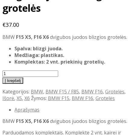
grotelės
€
37.00
BMW
F15 X5, F16 X6
dvigubos juodos blizgios grotelės.
Spalva: blizgi juoda.
Medžiaga: plastikas.
Komplektas: 2 vnt. priekinių grotelių.
produkto
kiekis:
Į krepšelį
BMW
Kategorijos:
BMW
,
BMW F15 / F85
,
BMW F16
,
Grotelės
,
F15
Išorė
,
X5
,
X6
Žymos:
BMW F15
,
BMW F16
,
Grotelės
X5
F16
Aprašymas
X6
dvigubos
BMW
F15 X5, F16 X6
dvigubos juodos blizgios grotelės.
juodos
blizgios
Parduodamos komplektais. Komplekte 2 vnt. kairei ir