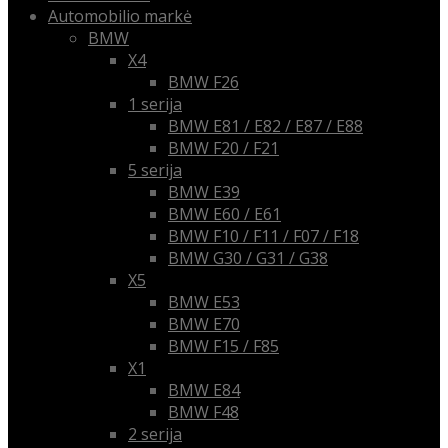
Automobilio markė
BMW
X4
BMW F26
1 serija
BMW E81 / E82 / E87 / E88
BMW F20 / F21
5 serija
BMW E39
BMW E60 / E61
BMW F10 / F11 / F07 / F18
BMW G30 / G31 / G38
X5
BMW E53
BMW E70
BMW F15 / F85
X1
BMW E84
BMW F48
2 serija