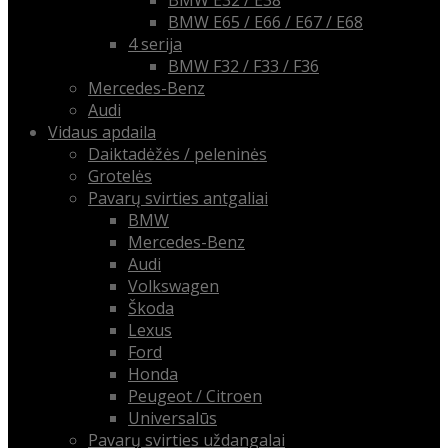
BMW E65 / E66 / E67 / E68
4 serija
BMW F32 / F33 / F36
Mercedes-Benz
Audi
Vidaus apdaila
Daiktadėžės / peleninės
Grotelės
Pavarų svirties antgaliai
BMW
Mercedes-Benz
Audi
Volkswagen
Škoda
Lexus
Ford
Honda
Peugeot / Citroen
Universalūs
Pavarų svirties uždangalai