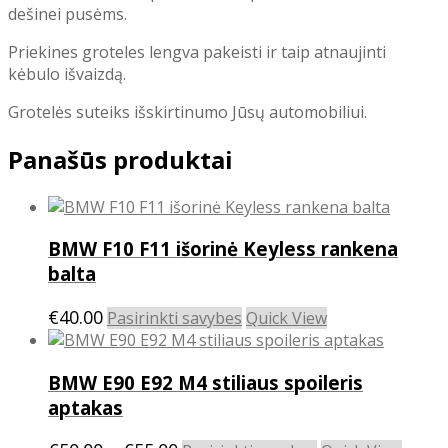
grotelės
dešinei pusėms.
Priekines groteles lengva pakeisti ir taip atnaujinti
kėbulo išvaizdą.
Grotelės suteiks išskirtinumo Jūsų automobiliui.
Panašūs produktai
BMW F10 F11 išorinė Keyless rankena
balta
This
€
40.00
Pasirinkti savybes
Quick View
product
has
BMW E90 E92 M4 stiliaus spoileris
multiple
variants.
aptakas
The
options