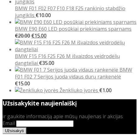
BMW F01 F02 F07 F10 F18 F25 rankinio stabdžio
jungiklis
€
10.00
BMW E90 E60 LED posūkiai priekiniams sparnams
Original
Current
€
20.00
€
15.00
price
price
was:
is:
€20.00.
€15.00.
BMW F15 F16 F25 F26 M išvaizdos veidrodėlių
dangteliai
€
35.00
BMW
F01 F02 7 Serijos juoda vidaus durų rankenėlė
€
15.00
Ženkliuko įvorės
€
1.00
Užsisakykite naujienlaiškį
ir gaukite informaciją apie mūsų naujienas ir akcijas
Email