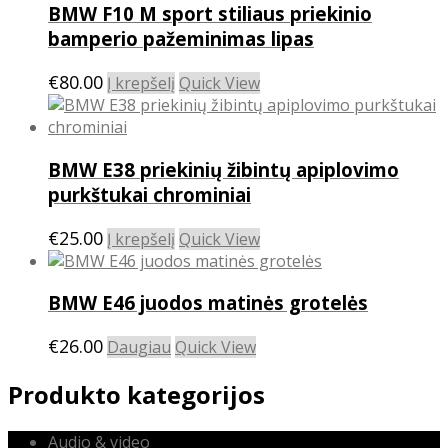
BMW F10 M sport stiliaus priekinio
bamperio pažeminimas lipas
€
80.00
Į krepšelį
Quick View
BMW E38 priekinių žibintų apiplovimo
purkštukai chrominiai
€
25.00
Į krepšelį
Quick View
BMW E46 juodos matinės grotelės
€
26.00
Daugiau
Quick View
Produkto kategorijos
Audio & video