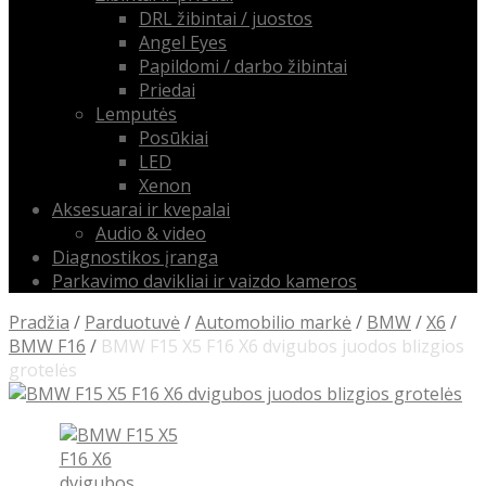
DRL žibintai / juostos
Angel Eyes
Papildomi / darbo žibintai
Priedai
Lemputės
Posūkiai
LED
Xenon
Aksesuarai ir kvepalai
Audio & video
Diagnostikos įranga
Parkavimo davikliai ir vaizdo kameros
Pradžia
/
Parduotuvė
/
Automobilio markė
/
BMW
/
X6
/
BMW F16
/
BMW F15 X5 F16 X6 dvigubos juodos blizgios
grotelės