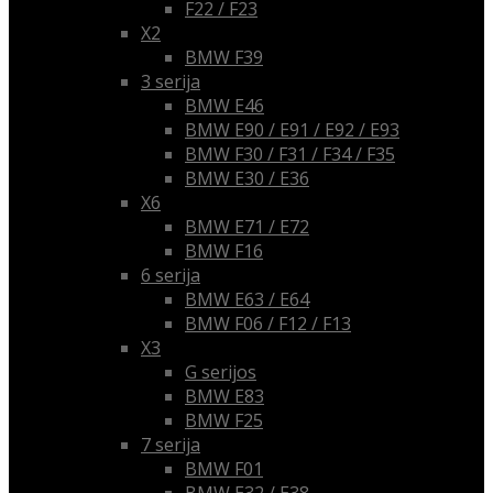
F22 / F23
X2
BMW F39
3 serija
BMW E46
BMW E90 / E91 / E92 / E93
BMW F30 / F31 / F34 / F35
BMW E30 / E36
X6
BMW E71 / E72
BMW F16
6 serija
BMW E63 / E64
BMW F06 / F12 / F13
X3
G serijos
BMW E83
BMW F25
7 serija
BMW F01
BMW E32 / E38