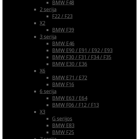
BMW F48
2 serija
F22 / F23
X2
BMW F39
3 serija
BMW E46
BMW E90 / E91 / E92 / E93
BMW F30 / F31 / F34 / F35
BMW E30 / E36
X6
BMW E71 / E72
BMW F16
6 serija
BMW E63 / E64
BMW F06 / F12 / F13
X3
G serijos
BMW E83
BMW F25