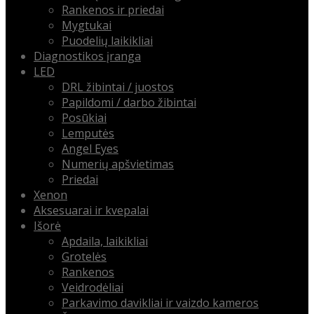
Rankenos ir priedai
Mygtukai
Puodelių laikikliai
Diagnostikos įranga
LED
DRL žibintai / juostos
Papildomi / darbo žibintai
Posūkiai
Lemputės
Angel Eyes
Numerių apšvietimas
Priedai
Xenon
Aksesuarai ir kvepalai
Išorė
Apdaila, laikikliai
Grotelės
Rankenos
Veidrodėliai
Parkavimo davikliai ir vaizdo kameros