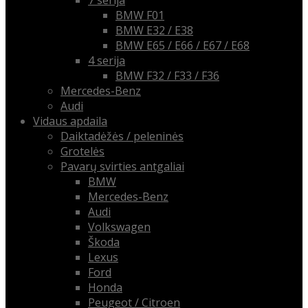
7 serija
BMW F01
BMW E32 / E38
BMW E65 / E66 / E67 / E68
4 serija
BMW F32 / F33 / F36
Mercedes-Benz
Audi
Vidaus apdaila
Daiktadėžės / peleninės
Grotelės
Pavarų svirties antgaliai
BMW
Mercedes-Benz
Audi
Volkswagen
Škoda
Lexus
Ford
Honda
Peugeot / Citroen