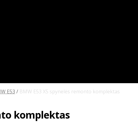
W E53
/
BMW E53 X5 spynelės remonto komplektas
to komplektas