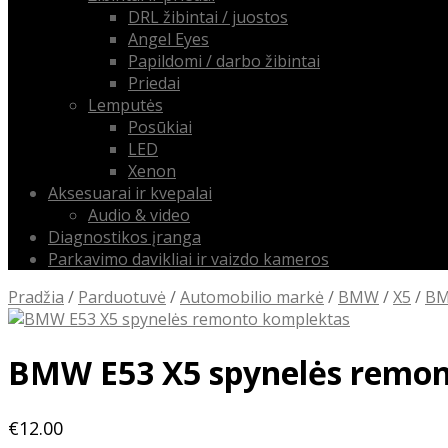
DRL žibintai / juostos
Angel Eyes
Papildomi / darbo žibintai
Priedai
Lemputės
Posūkiai
LED
Xenon
Aksesuarai ir kvepalai
Audio & video
Diagnostikos įranga
Parkavimo davikliai ir vaizdo kameros
Pradžia
/
Parduotuvė
/
Automobilio markė
/
BMW
/
X5
/
BM
BMW E53 X5 spynelės remon
€
12.00