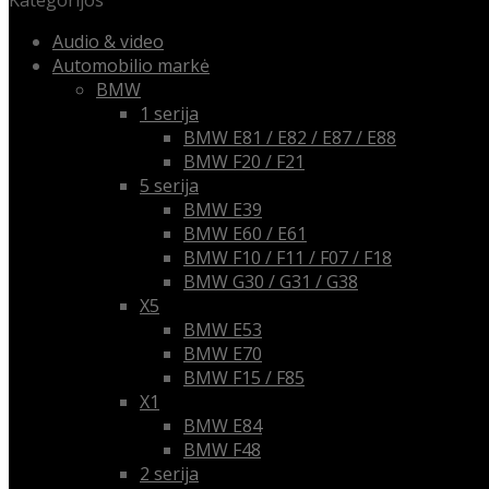
Kategorijos
Audio & video
Automobilio markė
BMW
1 serija
BMW E81 / E82 / E87 / E88
BMW F20 / F21
5 serija
BMW E39
BMW E60 / E61
BMW F10 / F11 / F07 / F18
BMW G30 / G31 / G38
X5
BMW E53
BMW E70
BMW F15 / F85
X1
BMW E84
BMW F48
2 serija