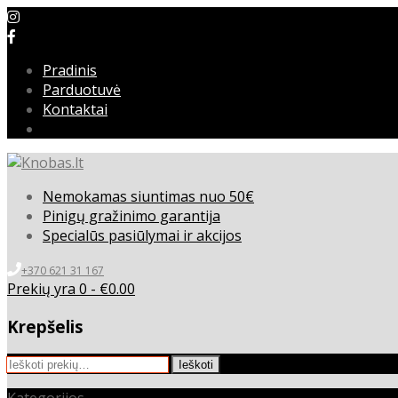
Pradinis
Parduotuvė
Kontaktai
Nemokamas siuntimas nuo 50€
Pinigų gražinimo garantija
Specialūs pasiūlymai ir akcijos
+370 621 31 167
Prekių yra 0 -
€
0.00
Krepšelis
Ieškoti:
Ieškoti