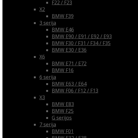
F22 / F23
X2
BMW F39
3 serija
BMW E46
BMW E90 / E91 / E92 / E93
BMW F30 / F31 / F34 / F35
BMW E30 / E36
X6
BMW E71 / E72
BMW F16
6 serija
BMW E63 / E64
BMW F06 / F12 / F13
X3
BMW E83
BMW F25
G serijos
7 serija
BMW F01