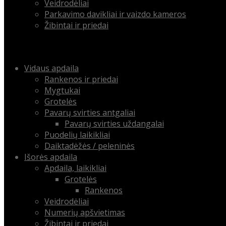
Veidrodėliai
Parkavimo davikliai ir vaizdo kameros
Žibintai ir priedai
Menu
Skip
Vidaus apdaila
to
Rankenos ir priedai
content
Mygtukai
Grotelės
Pavarų svirties antgaliai
Pavarų svirties uždangalai
Puodelių laikikliai
Daiktadėžės / peleninės
Išorės apdaila
Apdaila, laikikliai
Grotelės
Rankenos
Veidrodėliai
Numerių apšvietimas
Žibintai ir priedai