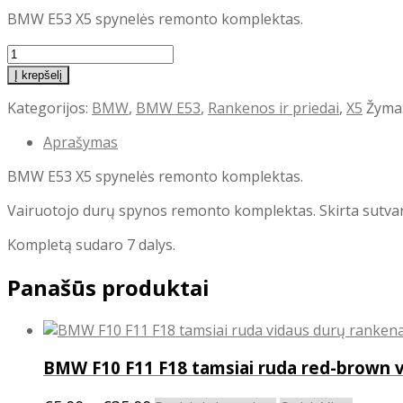
BMW E53 X5 spynelės remonto komplektas.
produkto
kiekis:
Į krepšelį
BMW
Kategorijos:
BMW
,
BMW E53
,
Rankenos ir priedai
,
X5
Žyma
E53
X5
Aprašymas
spynelės
remonto
BMW E53 X5 spynelės remonto komplektas.
komplektas
Vairuotojo durų spynos remonto komplektas. Skirta sutva
Kompletą sudaro 7 dalys.
Panašūs produktai
BMW F10 F11 F18 tamsiai ruda red-brown 