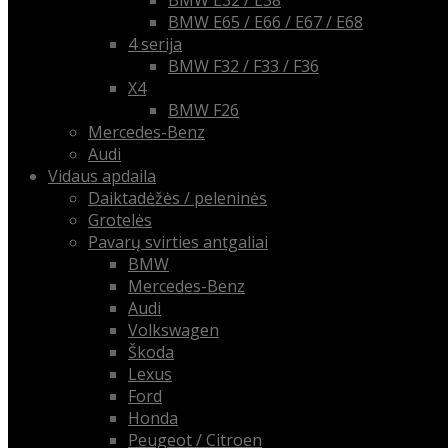
BMW E32 / E38
BMW E65 / E66 / E67 / E68
4 serija
BMW F32 / F33 / F36
X4
BMW F26
Mercedes-Benz
Audi
Vidaus apdaila
Daiktadėžės / peleninės
Grotelės
Pavarų svirties antgaliai
BMW
Mercedes-Benz
Audi
Volkswagen
Škoda
Lexus
Ford
Honda
Peugeot / Citroen