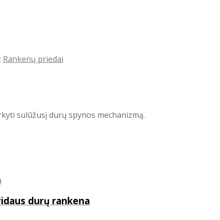
:
Rankenų priedai
rkyti sulūžusį durų spynos mechanizmą.
vidaus durų rankena