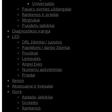
Universalūs
Pavarų svirties uždangalai
Rankenos ir priedai
Mygtukai
Puodelių laikikliai
Diagnostikos įranga
LED
DRL žibintai / juostos
Papildomi / darbo žibintai
Posūkiai
Lemputės
Angel Eyes
Numerių apšvietimas
Priedai
Xenon
Aksesuarai ir kvepalai
Išorė
Apdaila, laikikliai
Grotelės
Rankenos