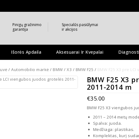
Pinigų gražinimo
Specialūs pasiūlymai
garantija
ir akcijos
Išorės Apdaila
Aksesuarai Ir Kvepalai
Diagnost
liai Ir Vaizdo Kameros
tuvė
/
Automobilio markė
/
BMW
/
X3
/
BMW F25
/
BMW F25 X3 pre LCI 
BMW F25 X3 pre
2011-2014 m
€
35.00
BMW F25 X3 viengubos juo
2011 – 2014 metų mode
Spalva: juoda.
Medžiaga: plastikas.
Komplektas, kurį sudar