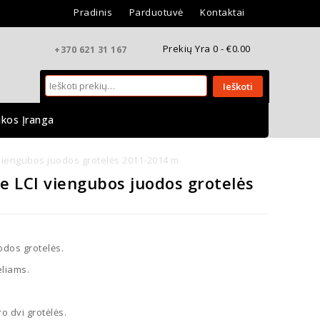
Pradinis
Parduotuvė
Kontaktai
Prekių Yra 0 -
€
0.00
+370 621 31 167
Ieškoti
ikos Įranga
viengubos juodos grotelės 2011-2014 m
 LCI viengubos juodos grotelės
dos grotelės.
liams.
o dvi grotėlės.