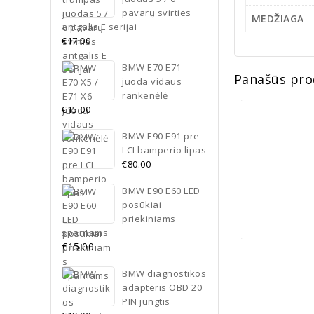
pavarų svirties
MEDŽIAGA
antgalis E serijai
€
17.00
BMW E70 E71
Panašūs pro
juoda vidaus
rankenėlė
€
15.00
BMW F10 M4 st
BMW E90 E91 pre
€
5
LCI bamperio lipas
€
80.00
Į kr
BMW E90 E60 LED
posūkiai
priekiniams
sparnams
€
15.00
BMW E38 pri
BMW diagnostikos
apiplovim
adapteris OBD 20
chro
PIN jungtis
€
2