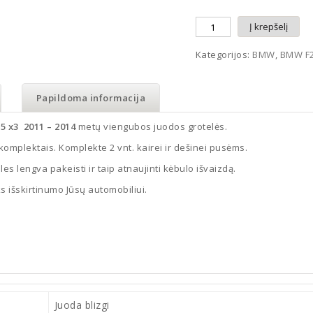
Į krepšelį
Kategorijos:
BMW
,
BMW F
Papildoma informacija
5 x3 2011 – 2014
metų viengubos juodos grotelės.
mplektais. Komplekte 2 vnt. kairei ir dešinei pusėms.
les lengva pakeisti ir taip atnaujinti kėbulo išvaizdą.
s išskirtinumo Jūsų automobiliui.
Juoda blizgi