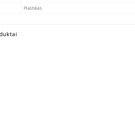
Plastikas
duktai
iliaus spoileris
BMW E60 PSM stiliaus spoileris
BMW F10 F11
0.00
€
60.00
d
epšelį
Į krepšelį
Į
Universalus numerių laikiklis
ekinių žibintų
BMW F15 X5
€
20.00
o purkštukai
juodos b
miniai
5.00
Daugiau