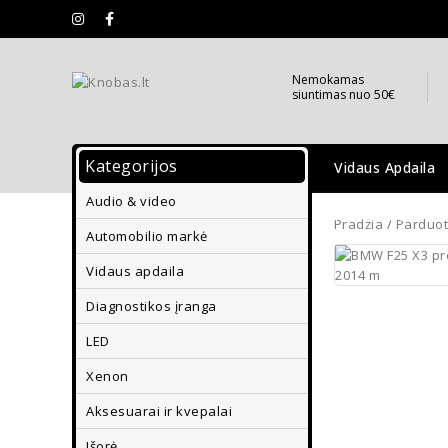
Nemokamas
siuntimas nuo 50€
Kategorijos
Vidaus Apdaila
Audio & video
Parkavimo Davik
Pradžia
/
Parduo
Automobilio markė
Vidaus apdaila
Diagnostikos įranga
LED
Xenon
Aksesuarai ir kvepalai
Išorė