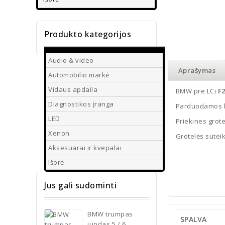
Produkto kategorijos
Audio & video
Aprašymas
Automobilio markė
Vidaus apdaila
BMW pre LCi
F2
Diagnostikos įranga
Parduodamos ko
LED
Priekines grote
Xenon
Grotelės suteik
Aksesuarai ir kvepalai
Išorė
Jus gali sudominti
BMW trumpas
SPALVA
juodas 5 / 6