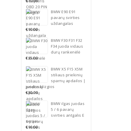
€
10.00
BMW E90 E91
Į kr
pavarų svirties
uždangalas
€
10.00
BMW F30 F31 F32
F34 juoda vidaus
durų rankenėlė
€
15.00
BMW X5 F15 X5M
stiliaus priekinių
sparnų apdailos |
juodos blizgios
€
30.00
BMW ilgas juodas
5 / 6 pavarų
svirties antgalis E
serijai
€
16.00